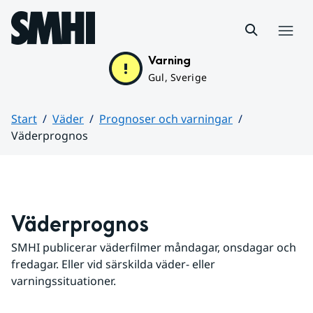
Hoppa till sidans innehåll
Meny
Varning
Gul, Sverige
Start
Väder
Prognoser och varningar
Väderprognos
Huvudinnehåll
Väderprognos
SMHI publicerar väderfilmer måndagar, onsdagar och 
fredagar. Eller vid särskilda väder- eller 
varningssituationer.