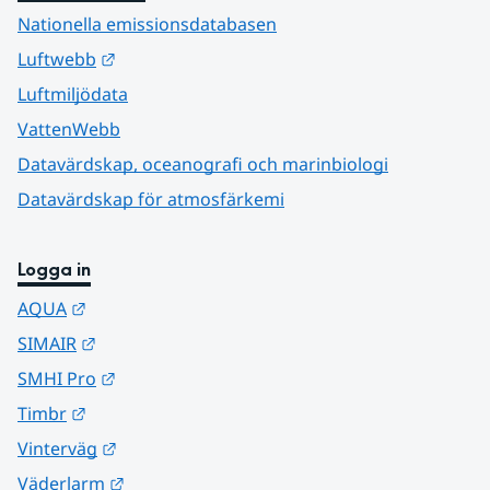
Nationella emissionsdatabasen
Länk till annan webbplats.
Luftwebb
Luftmiljödata
VattenWebb
Datavärdskap, oceanografi och marinbiologi
Datavärdskap för atmosfärkemi
Logga in
Länk till annan webbplats.
AQUA
Länk till annan webbplats.
SIMAIR
Länk till annan webbplats.
SMHI Pro
Länk till annan webbplats.
Timbr
Länk till annan webbplats.
Vinterväg
Länk till annan webbplats.
Väderlarm