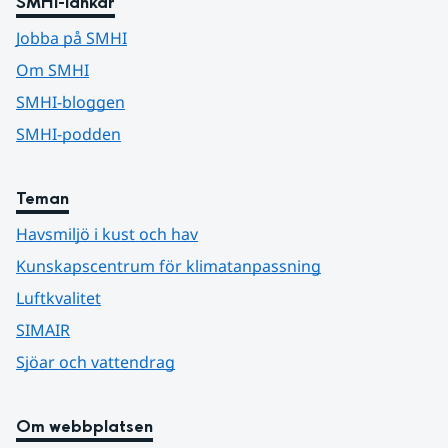
SMHI-länkar
Jobba på SMHI
Om SMHI
SMHI-bloggen
SMHI-podden
Teman
Havsmiljö i kust och hav
Kunskapscentrum för klimatanpassning
Luftkvalitet
SIMAIR
Sjöar och vattendrag
Om webbplatsen