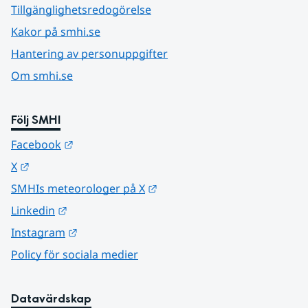
Tillgänglighetsredogörelse
Kakor på smhi.se
Hantering av personuppgifter
Om smhi.se
Följ SMHI
Länk till annan webbplats.
Facebook
Länk till annan webbplats.
X
Länk till annan webbplats.
SMHIs meteorologer på X
Länk till annan webbplats.
Linkedin
Länk till annan webbplats.
Instagram
Policy för sociala medier
Datavärdskap