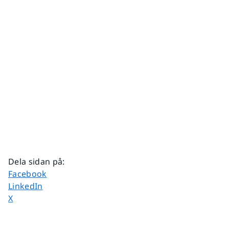
Dela sidan på
:
Dela sidan på
Facebook
Dela sidan på
LinkedIn
Dela sidan på
X