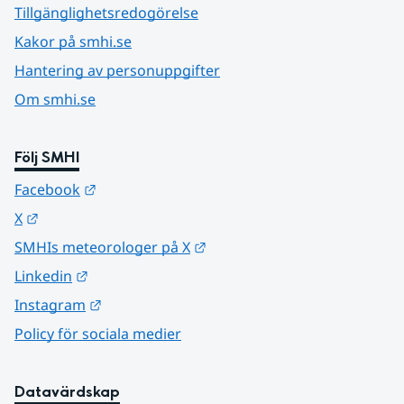
Tillgänglighetsredogörelse
Kakor på smhi.se
Hantering av personuppgifter
Om smhi.se
Följ SMHI
Länk till annan webbplats.
Facebook
Länk till annan webbplats.
X
Länk till annan webbplats.
SMHIs meteorologer på X
Länk till annan webbplats.
Linkedin
Länk till annan webbplats.
Instagram
Policy för sociala medier
Datavärdskap