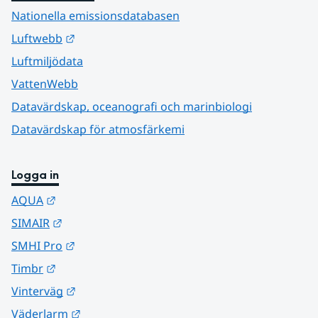
Nationella emissionsdatabasen
Länk till annan webbplats.
Luftwebb
Luftmiljödata
VattenWebb
Datavärdskap, oceanografi och marinbiologi
Datavärdskap för atmosfärkemi
Logga in
Länk till annan webbplats.
AQUA
Länk till annan webbplats.
SIMAIR
Länk till annan webbplats.
SMHI Pro
Länk till annan webbplats.
Timbr
Länk till annan webbplats.
Vinterväg
Länk till annan webbplats.
Väderlarm