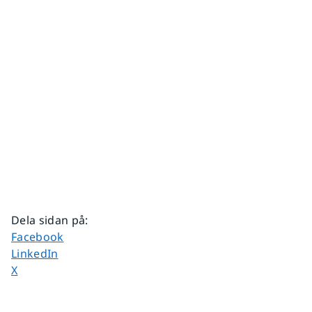
Dela sidan på
:
Dela sidan på
Facebook
Dela sidan på
LinkedIn
Dela sidan på
X