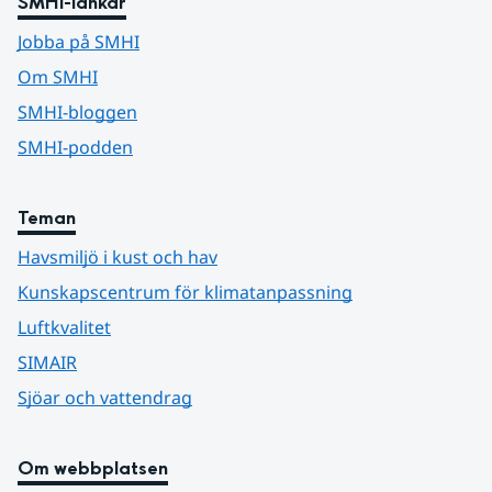
SMHI-länkar
Jobba på SMHI
Om SMHI
SMHI-bloggen
SMHI-podden
Teman
Havsmiljö i kust och hav
Kunskapscentrum för klimatanpassning
Luftkvalitet
SIMAIR
Sjöar och vattendrag
Om webbplatsen