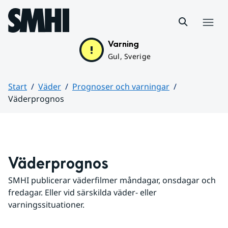
Hoppa till sidans innehåll
Meny
Varning
Gul, Sverige
Start
Väder
Prognoser och varningar
Väderprognos
Huvudinnehåll
Väderprognos
SMHI publicerar väderfilmer måndagar, onsdagar och 
fredagar. Eller vid särskilda väder- eller 
varningssituationer.