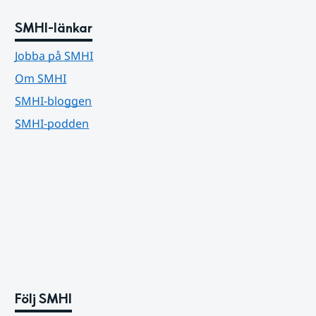
SMHI-länkar
Jobba på SMHI
Om SMHI
SMHI-bloggen
SMHI-podden
Följ SMHI