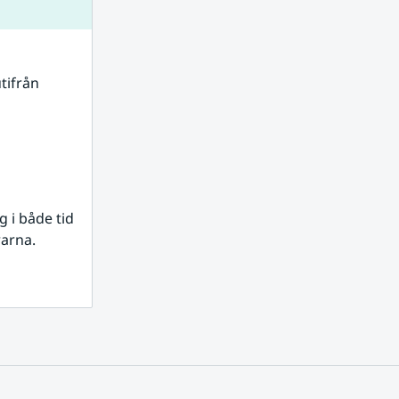
tifrån 
i både tid 
rarna.