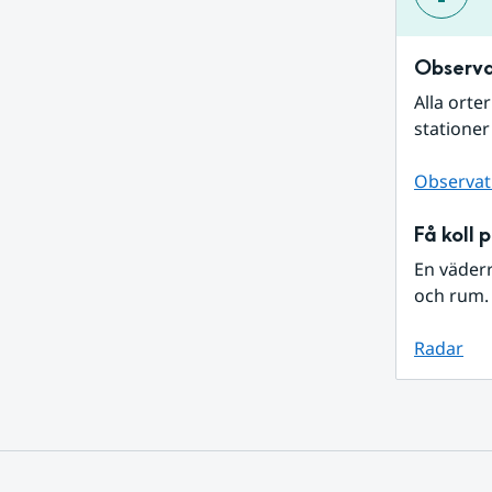
Observa
Alla orte
stationer
Observat
Få koll 
En väder
och rum. 
Radar