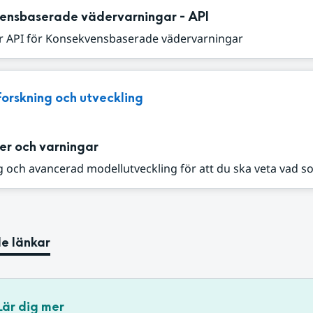
ensbaserade vädervarningar - API
r API för Konsekvensbaserade vädervarningar
Forskning och utveckling
er och varningar
 och avancerad modellutveckling för att du ska veta vad s
e länkar
Lär dig mer