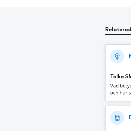
Relaterad
Tolka S
Vad bety
och hur s