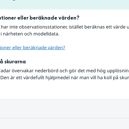
tioner eller beräknade värden?
r har inte observationsstationer, istället beräknas ett värde u
 i närheten och modelldata.
ioner eller beräknade värden?
på skurarna
radar övervakar nederbörd och gör det med hög upplösning 
Den är ett värdefullt hjälpmedel när man vill ha koll på sku