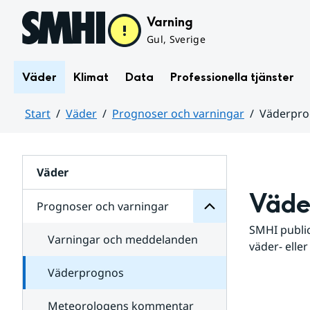
Hoppa till sidans innehåll
Varning
Gul, Sverige
Väder
Klimat
Data
Professionella tjänster
Start
Väder
Prognoser och varningar
Väderpr
varningar
och
Huvudinnehåll
Prognoser
för
Undersidor
Väder
Väde
Prognoser och varningar
SMHI public
Varningar och meddelanden
väder- eller
Väderprognos
Meteorologens kommentar