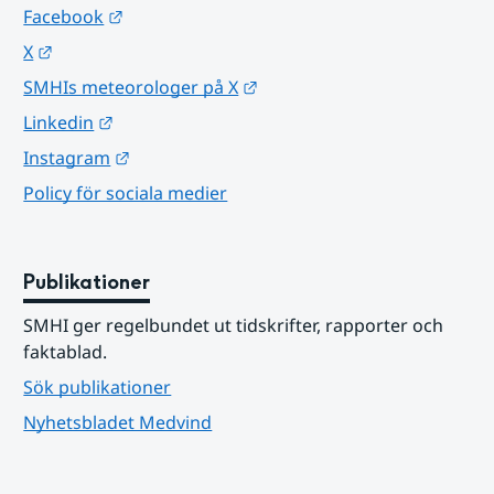
Länk till annan webbplats.
Facebook
Länk till annan webbplats.
X
Länk till annan webbplats.
SMHIs meteorologer på X
Länk till annan webbplats.
Linkedin
Länk till annan webbplats.
Instagram
Policy för sociala medier
Publikationer
SMHI ger regelbundet ut tidskrifter, rapporter och 
faktablad.
Sök publikationer
Nyhetsbladet Medvind