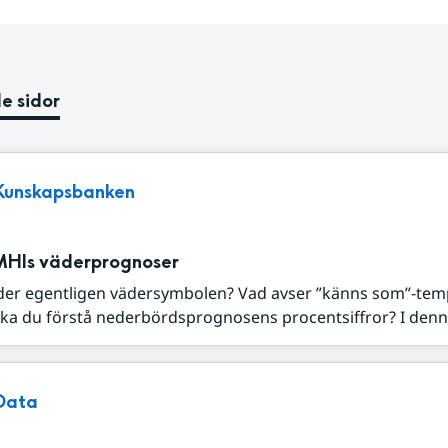
e sidor
Kunskapsbanken
MHIs väderprognoser
der egentligen vädersymbolen? Vad avser ”känns som”-tem
ka du förstå nederbördsprognosens procentsiffror? I denna
Data