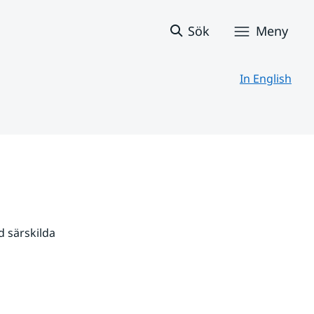
Sök
Meny
In English
 särskilda 