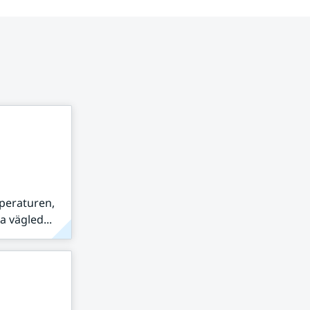
peraturen,
 vägled...