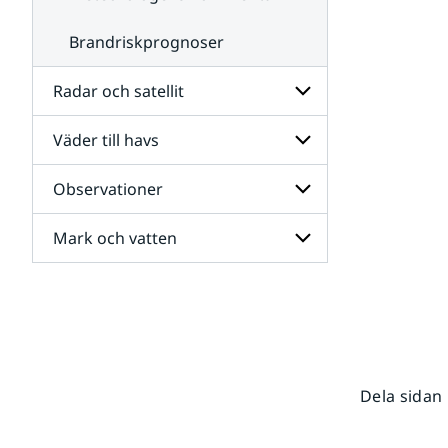
Brandriskprognoser
Radar och satellit
Väder till havs
Undersidor
för
Radar
Observationer
Undersidor
och
för
satellit
Väder
Mark och vatten
Undersidor
till
för
havs
Observationer
Undersidor
för
Mark
och
vatten
Dela sidan