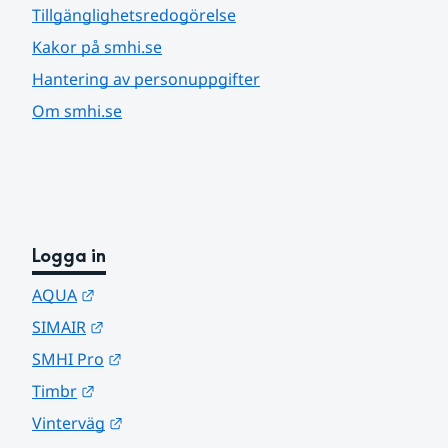
Tillgänglighetsredogörelse
Kakor på smhi.se
Hantering av personuppgifter
Om smhi.se
Logga in
Länk till annan webbplats.
AQUA
Länk till annan webbplats.
SIMAIR
Länk till annan webbplats.
SMHI Pro
Länk till annan webbplats.
Timbr
Länk till annan webbplats.
Vinterväg