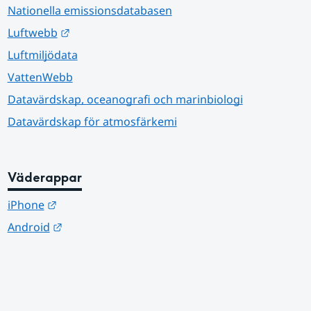
Nationella emissionsdatabasen
Länk till annan webbplats.
Luftwebb
Luftmiljödata
VattenWebb
Datavärdskap, oceanografi och marinbiologi
Datavärdskap för atmosfärkemi
Väderappar
Länk till annan webbplats.
iPhone
Länk till annan webbplats.
Android