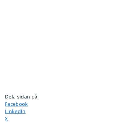
Dela sidan på
:
Dela sidan på
Facebook
Dela sidan på
LinkedIn
Dela sidan på
X