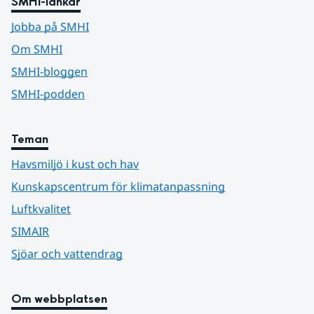
SMHI-länkar
Jobba på SMHI
Om SMHI
SMHI-bloggen
SMHI-podden
Teman
Havsmiljö i kust och hav
Kunskapscentrum för klimatanpassning
Luftkvalitet
SIMAIR
Sjöar och vattendrag
Om webbplatsen