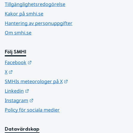
Tillgänglighetsredogörelse
Kakor på smhi.se
Hantering av personuppgifter
Om smhi.se
Följ SMHI
Länk till annan webbplats.
Facebook
Länk till annan webbplats.
X
Länk till annan webbplats.
SMHIs meteorologer på X
Länk till annan webbplats.
Linkedin
Länk till annan webbplats.
Instagram
Policy för sociala medier
Datavärdskap