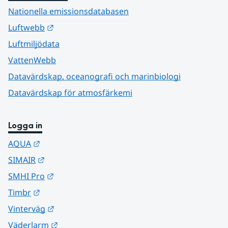
Nationella emissionsdatabasen
Länk till annan webbplats.
Luftwebb
Luftmiljödata
VattenWebb
Datavärdskap, oceanografi och marinbiologi
Datavärdskap för atmosfärkemi
Logga in
Länk till annan webbplats.
AQUA
Länk till annan webbplats.
SIMAIR
Länk till annan webbplats.
SMHI Pro
Länk till annan webbplats.
Timbr
Länk till annan webbplats.
Vinterväg
Länk till annan webbplats.
Väderlarm