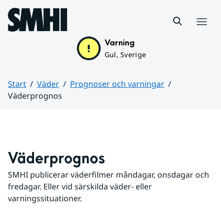
Hoppa till sidans innehåll
Meny
Varning
Gul, Sverige
Start
Väder
Prognoser och varningar
Väderprognos
Huvudinnehåll
Väderprognos
SMHI publicerar väderfilmer måndagar, onsdagar och 
fredagar. Eller vid särskilda väder- eller 
varningssituationer.