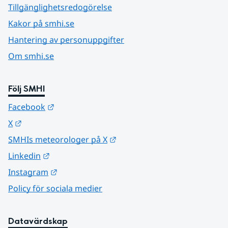
Tillgänglighetsredogörelse
Kakor på smhi.se
Hantering av personuppgifter
Om smhi.se
Följ SMHI
Länk till annan webbplats.
Facebook
Länk till annan webbplats.
X
Länk till annan webbplats.
SMHIs meteorologer på X
Länk till annan webbplats.
Linkedin
Länk till annan webbplats.
Instagram
Policy för sociala medier
Datavärdskap