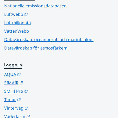
Nationella emissionsdatabasen
Länk till annan webbplats.
Luftwebb
Luftmiljödata
VattenWebb
Datavärdskap, oceanografi och marinbiologi
Datavärdskap för atmosfärkemi
Logga in
Länk till annan webbplats.
AQUA
Länk till annan webbplats.
SIMAIR
Länk till annan webbplats.
SMHI Pro
Länk till annan webbplats.
Timbr
Länk till annan webbplats.
Vinterväg
Länk till annan webbplats.
Väderlarm