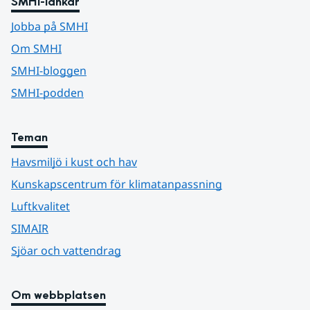
SMHI-länkar
Jobba på SMHI
Om SMHI
SMHI-bloggen
SMHI-podden
Teman
Havsmiljö i kust och hav
Kunskapscentrum för klimatanpassning
Luftkvalitet
SIMAIR
Sjöar och vattendrag
Om webbplatsen