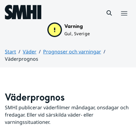
Hoppa till sidans innehåll
Meny
Varning
Gul, Sverige
Start
Väder
Prognoser och varningar
Väderprognos
Huvudinnehåll
Väderprognos
SMHI publicerar väderfilmer måndagar, onsdagar och 
fredagar. Eller vid särskilda väder- eller 
varningssituationer.