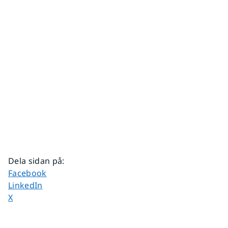
Dela sidan på
:
Dela sidan på
Facebook
Dela sidan på
LinkedIn
Dela sidan på
X