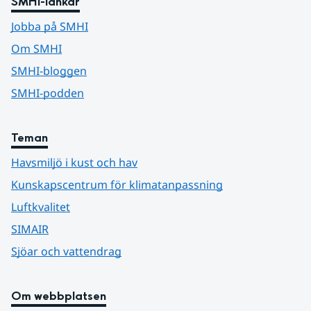
SMHI-länkar
Jobba på SMHI
Om SMHI
SMHI-bloggen
SMHI-podden
Teman
Havsmiljö i kust och hav
Kunskapscentrum för klimatanpassning
Luftkvalitet
SIMAIR
Sjöar och vattendrag
Om webbplatsen