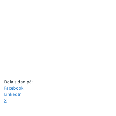
Dela sidan på
:
Dela sidan på
Facebook
Dela sidan på
LinkedIn
Dela sidan på
X