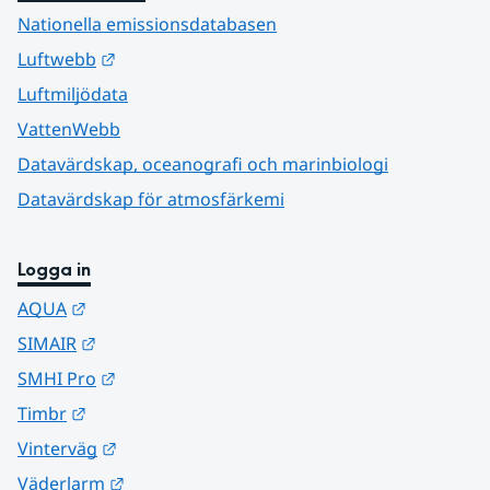
Nationella emissionsdatabasen
Länk till annan webbplats.
Luftwebb
Luftmiljödata
VattenWebb
Datavärdskap, oceanografi och marinbiologi
Datavärdskap för atmosfärkemi
Logga in
Länk till annan webbplats.
AQUA
Länk till annan webbplats.
SIMAIR
Länk till annan webbplats.
SMHI Pro
Länk till annan webbplats.
Timbr
Länk till annan webbplats.
Vinterväg
Länk till annan webbplats.
Väderlarm