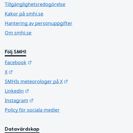
Tillgänglighetsredogörelse
Kakor på smhi.se
Hantering av personuppgifter
Om smhi.se
Följ SMHI
Länk till annan webbplats.
Facebook
Länk till annan webbplats.
X
Länk till annan webbplats.
SMHIs meteorologer på X
Länk till annan webbplats.
Linkedin
Länk till annan webbplats.
Instagram
Policy för sociala medier
Datavärdskap