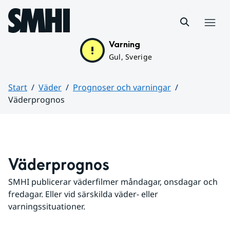
Hoppa till sidans innehåll
Meny
Varning
Gul, Sverige
Start
Väder
Prognoser och varningar
Väderprognos
Huvudinnehåll
Väderprognos
SMHI publicerar väderfilmer måndagar, onsdagar och 
fredagar. Eller vid särskilda väder- eller 
varningssituationer.