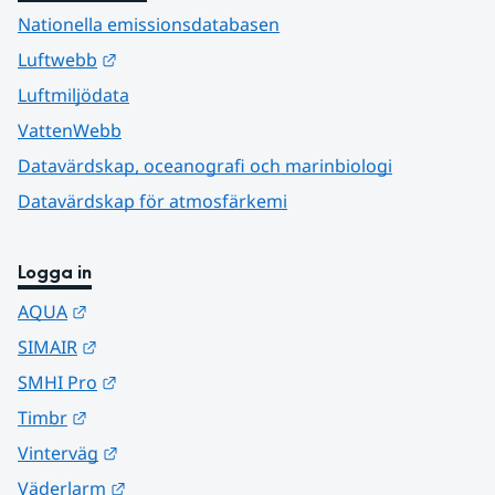
Nationella emissionsdatabasen
Länk till annan webbplats.
Luftwebb
Luftmiljödata
VattenWebb
Datavärdskap, oceanografi och marinbiologi
Datavärdskap för atmosfärkemi
Logga in
Länk till annan webbplats.
AQUA
Länk till annan webbplats.
SIMAIR
Länk till annan webbplats.
SMHI Pro
Länk till annan webbplats.
Timbr
Länk till annan webbplats.
Vinterväg
Länk till annan webbplats.
Väderlarm