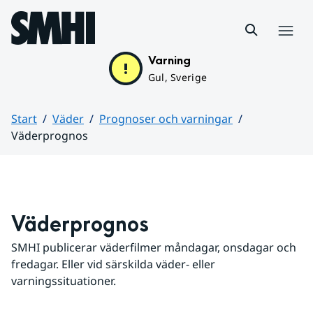
Hoppa till sidans innehåll
Meny
Varning
Gul, Sverige
Start
Väder
Prognoser och varningar
Väderprognos
Huvudinnehåll
Väderprognos
SMHI publicerar väderfilmer måndagar, onsdagar och 
fredagar. Eller vid särskilda väder- eller 
varningssituationer.