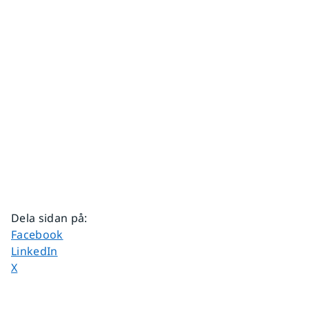
Dela sidan på
:
Dela sidan på
Facebook
Dela sidan på
LinkedIn
Dela sidan på
X