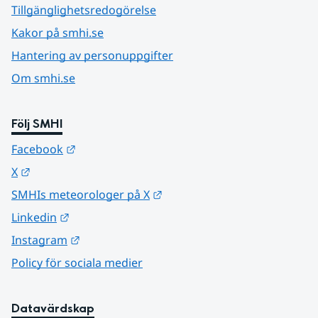
Tillgänglighetsredogörelse
Kakor på smhi.se
Hantering av personuppgifter
Om smhi.se
Följ SMHI
Länk till annan webbplats.
Facebook
Länk till annan webbplats.
X
Länk till annan webbplats.
SMHIs meteorologer på X
Länk till annan webbplats.
Linkedin
Länk till annan webbplats.
Instagram
Policy för sociala medier
Datavärdskap