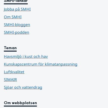
SMHI-länkar
Jobba på SMHI
Om SMHI
SMHI-bloggen
SMHI-podden
Teman
Havsmiljö i kust och hav
Kunskapscentrum för klimatanpassning
Luftkvalitet
SIMAIR
Sjöar och vattendrag
Om webbplatsen