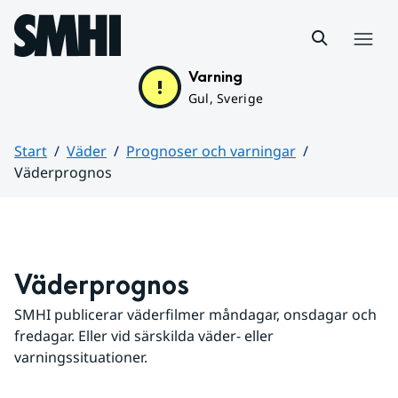
Hoppa till sidans innehåll
Meny
Varning
Gul, Sverige
Start
Väder
Prognoser och varningar
Väderprognos
Huvudinnehåll
Väderprognos
SMHI publicerar väderfilmer måndagar, onsdagar och 
fredagar. Eller vid särskilda väder- eller 
varningssituationer.