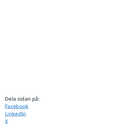
Dela sidan på
:
Dela sidan på
Facebook
Dela sidan på
LinkedIn
Dela sidan på
X