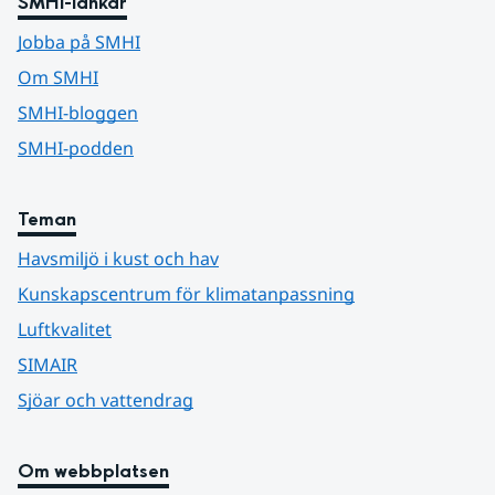
SMHI-länkar
Jobba på SMHI
Om SMHI
SMHI-bloggen
SMHI-podden
Teman
Havsmiljö i kust och hav
Kunskapscentrum för klimatanpassning
Luftkvalitet
SIMAIR
Sjöar och vattendrag
Om webbplatsen