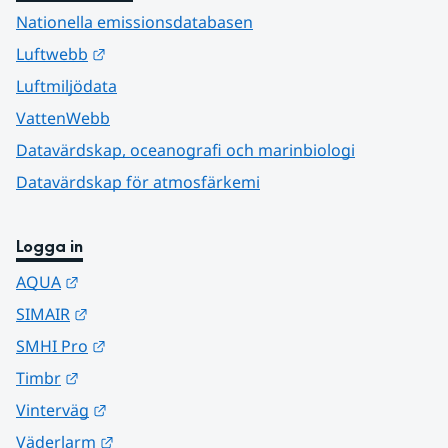
Nationella emissionsdatabasen
Länk till annan webbplats.
Luftwebb
Luftmiljödata
VattenWebb
Datavärdskap, oceanografi och marinbiologi
Datavärdskap för atmosfärkemi
Logga in
Länk till annan webbplats.
AQUA
Länk till annan webbplats.
SIMAIR
Länk till annan webbplats.
SMHI Pro
Länk till annan webbplats.
Timbr
Länk till annan webbplats.
Vinterväg
Länk till annan webbplats.
Väderlarm