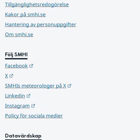
Tillgänglighetsredogörelse
Kakor på smhi.se
Hantering av personuppgifter
Om smhi.se
Följ SMHI
Länk till annan webbplats.
Facebook
Länk till annan webbplats.
X
Länk till annan webbplats.
SMHIs meteorologer på X
Länk till annan webbplats.
Linkedin
Länk till annan webbplats.
Instagram
Policy för sociala medier
Datavärdskap