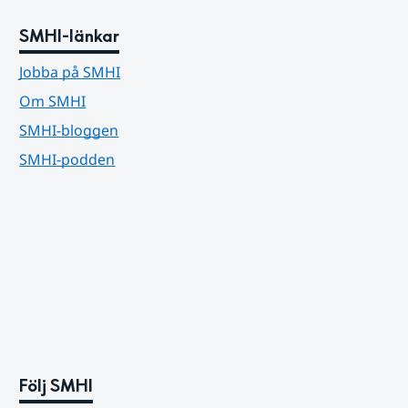
SMHI-länkar
Jobba på SMHI
Om SMHI
SMHI-bloggen
SMHI-podden
Följ SMHI