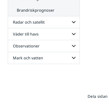
Brandriskprognoser
Radar och satellit
Väder till havs
Undersidor
för
Radar
Observationer
Undersidor
och
för
satellit
Väder
Mark och vatten
Undersidor
till
för
havs
Observationer
Undersidor
för
Mark
och
vatten
Dela sidan