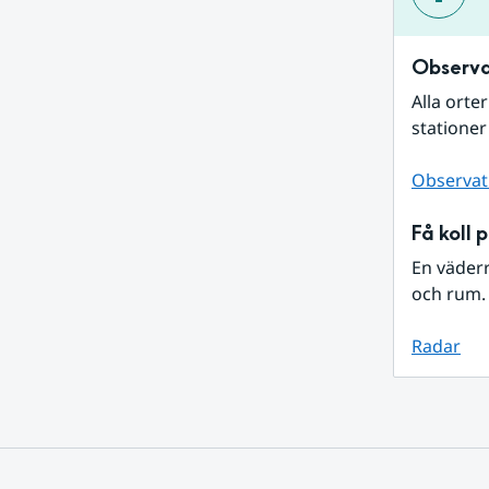
Observa
Alla orte
stationer
Observat
Få koll 
En väder
och rum. 
Radar