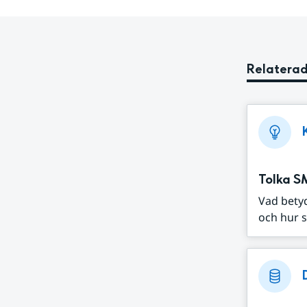
Relaterad
Tolka S
Vad bety
och hur s