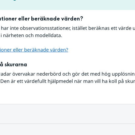
tioner eller beräknade värden?
r har inte observationsstationer, istället beräknas ett värde u
 i närheten och modelldata.
ioner eller beräknade värden?
på skurarna
radar övervakar nederbörd och gör det med hög upplösning 
Den är ett värdefullt hjälpmedel när man vill ha koll på sku