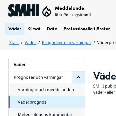
Hoppa till sidans innehåll
Meddelande
Risk för skogsbrand
Väder
Klimat
Data
Professionella tjänster
Start
Väder
Prognoser och varningar
Väderpr
varningar
och
Huvudinnehåll
Prognoser
för
Undersidor
Väder
Väde
Prognoser och varningar
SMHI public
Varningar och meddelanden
väder- eller
Väderprognos
Meteorologens kommentar