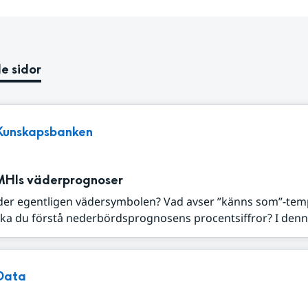
e sidor
Kunskapsbanken
MHIs väderprognoser
der egentligen vädersymbolen? Vad avser ”känns som”-tem
ka du förstå nederbördsprognosens procentsiffror? I denna
Data