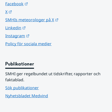
Länk till annan webbplats.
Facebook
Länk till annan webbplats.
X
Länk till annan webbplats.
SMHIs meteorologer på X
Länk till annan webbplats.
Linkedin
Länk till annan webbplats.
Instagram
Policy för sociala medier
Publikationer
SMHI ger regelbundet ut tidskrifter, rapporter och 
faktablad.
Sök publikationer
Nyhetsbladet Medvind