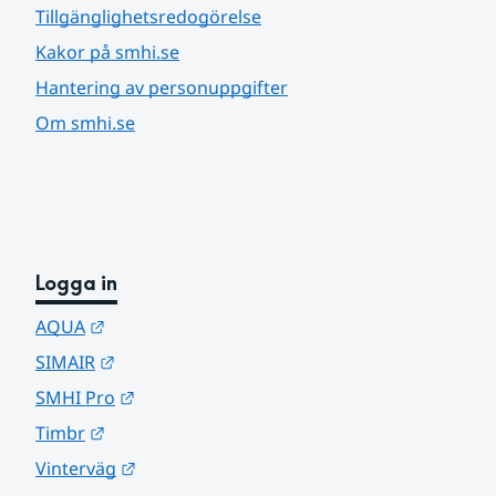
Tillgänglighetsredogörelse
Kakor på smhi.se
Hantering av personuppgifter
Om smhi.se
Logga in
Länk till annan webbplats.
AQUA
Länk till annan webbplats.
SIMAIR
Länk till annan webbplats.
SMHI Pro
Länk till annan webbplats.
Timbr
Länk till annan webbplats.
Vinterväg