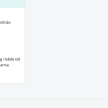
tifrån 
i både tid 
rarna.