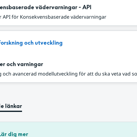
ensbaserade vädervarningar - API
r API för Konsekvensbaserade vädervarningar
Forskning och utveckling
er och varningar
 och avancerad modellutveckling för att du ska veta vad s
e länkar
Lär dig mer