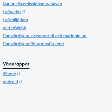
Nationella emissionsdatabasen
Länk till annan webbplats.
Luftwebb
Luftmiljödata
VattenWebb
Datavärdskap, oceanografi och marinbiologi
Datavärdskap för atmosfärkemi
Väderappar
Länk till annan webbplats.
iPhone
Länk till annan webbplats.
Android