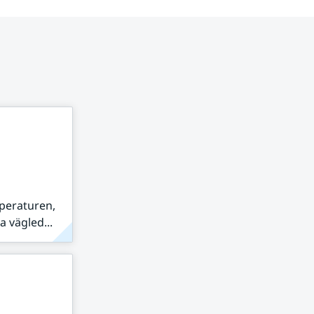
peraturen,
 vägled...