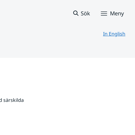
Sök
Meny
In English
 särskilda 