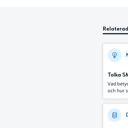
Relaterad
Tolka S
Vad bety
och hur s