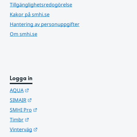
Tillgänglighetsredogörelse
Kakor på smhi.se
Hantering av personuppgifter
Om smhi.se
Logga in
Länk till annan webbplats.
AQUA
Länk till annan webbplats.
SIMAIR
Länk till annan webbplats.
SMHI Pro
Länk till annan webbplats.
Timbr
Länk till annan webbplats.
Vinterväg