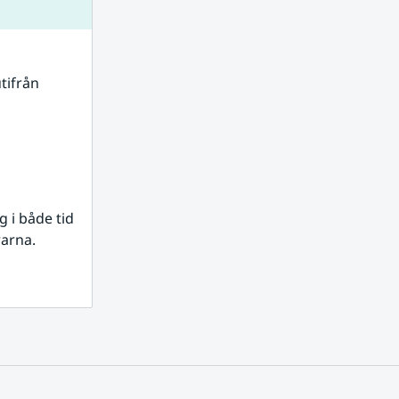
tifrån 
i både tid 
rarna.