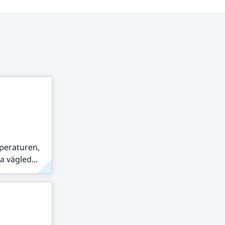
peraturen,
 vägled...