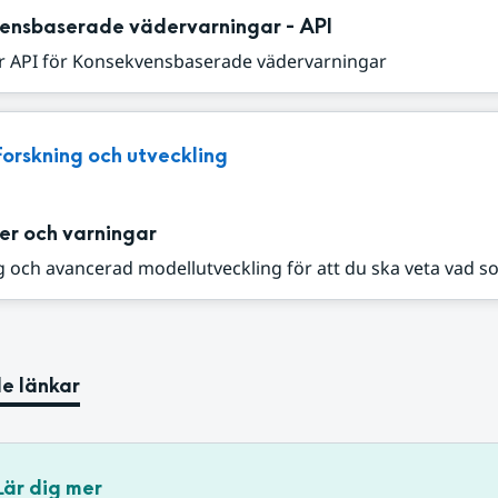
ensbaserade vädervarningar - API
r API för Konsekvensbaserade vädervarningar
Forskning och utveckling
er och varningar
 och avancerad modellutveckling för att du ska veta vad s
e länkar
Lär dig mer