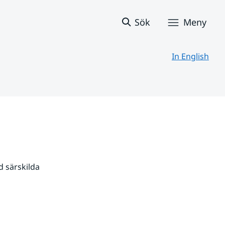
Sök
Meny
In English
 särskilda 