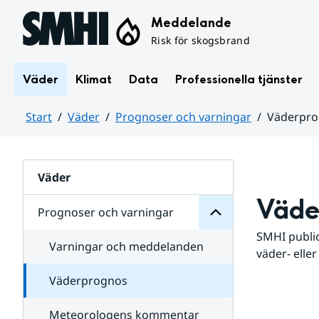
Hoppa till sidans innehåll
Meddelande
Risk för skogsbrand
Väder
Klimat
Data
Professionella tjänster
Start
Väder
Prognoser och varningar
Väderpr
varningar
och
Huvudinnehåll
Prognoser
för
Undersidor
Väder
Väde
Prognoser och varningar
SMHI public
Varningar och meddelanden
väder- eller
Väderprognos
Meteorologens kommentar