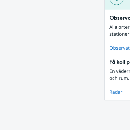
Observa
Alla orte
stationer
Observat
Få koll 
En väder
och rum. 
Radar