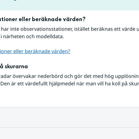
tioner eller beräknade värden?
r har inte observationsstationer, istället beräknas ett värde u
 i närheten och modelldata.
ioner eller beräknade värden?
på skurarna
radar övervakar nederbörd och gör det med hög upplösning 
Den är ett värdefullt hjälpmedel när man vill ha koll på sku