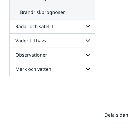
Brandriskprognoser
Radar och satellit
Väder till havs
Undersidor
för
Radar
Observationer
Undersidor
och
för
satellit
Väder
Mark och vatten
Undersidor
till
för
havs
Observationer
Undersidor
för
Mark
och
vatten
Dela sidan