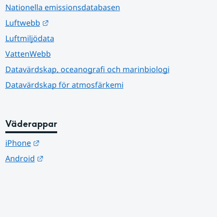
Nationella emissionsdatabasen
Länk till annan webbplats.
Luftwebb
Luftmiljödata
VattenWebb
Datavärdskap, oceanografi och marinbiologi
Datavärdskap för atmosfärkemi
Väderappar
Länk till annan webbplats.
iPhone
Länk till annan webbplats.
Android