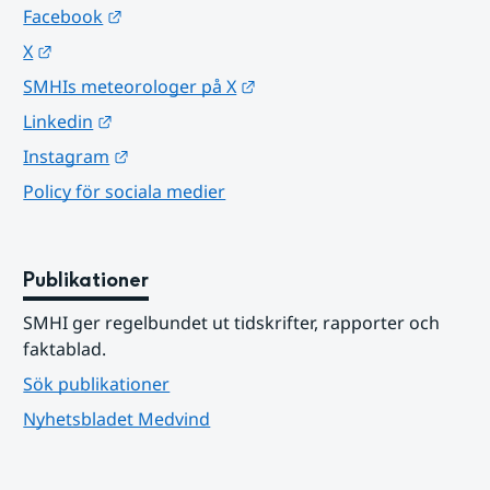
Länk till annan webbplats.
Facebook
Länk till annan webbplats.
X
Länk till annan webbplats.
SMHIs meteorologer på X
Länk till annan webbplats.
Linkedin
Länk till annan webbplats.
Instagram
Policy för sociala medier
Publikationer
SMHI ger regelbundet ut tidskrifter, rapporter och 
faktablad.
Sök publikationer
Nyhetsbladet Medvind