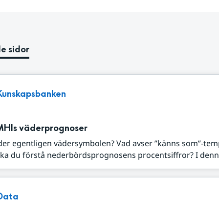
e sidor
Kunskapsbanken
MHIs väderprognoser
der egentligen vädersymbolen? Vad avser ”känns som”-tem
ka du förstå nederbördsprognosens procentsiffror? I denna
Data