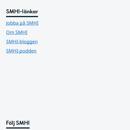
SMHI-länkar
Jobba på SMHI
Om SMHI
SMHI-bloggen
SMHI-podden
Följ SMHI