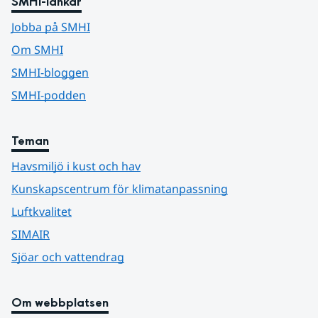
SMHI-länkar
Jobba på SMHI
Om SMHI
SMHI-bloggen
SMHI-podden
Teman
Havsmiljö i kust och hav
Kunskapscentrum för klimatanpassning
Luftkvalitet
SIMAIR
Sjöar och vattendrag
Om webbplatsen