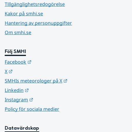
Tillgänglighetsredogörelse
Kakor på smhi.se
Hantering av personuppgifter
Om smhi.se
Följ SMHI
Länk till annan webbplats.
Facebook
Länk till annan webbplats.
X
Länk till annan webbplats.
SMHIs meteorologer på X
Länk till annan webbplats.
Linkedin
Länk till annan webbplats.
Instagram
Policy för sociala medier
Datavärdskap