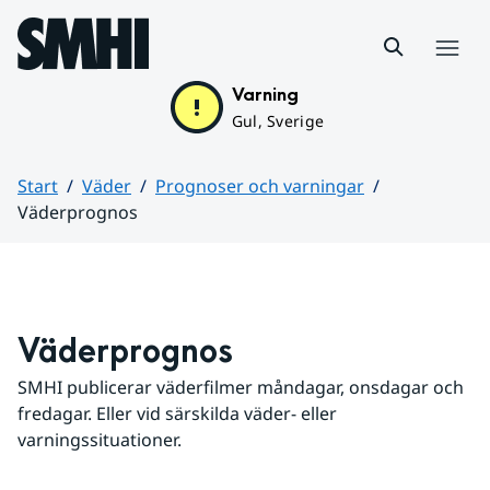
Hoppa till sidans innehåll
Meny
Varning
Gul, Sverige
Start
Väder
Prognoser och varningar
Väderprognos
Huvudinnehåll
Väderprognos
SMHI publicerar väderfilmer måndagar, onsdagar och 
fredagar. Eller vid särskilda väder- eller 
varningssituationer.