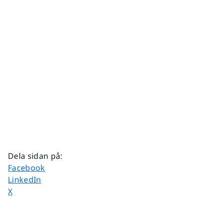
Dela sidan på
:
Dela sidan på
Facebook
Dela sidan på
LinkedIn
Dela sidan på
X