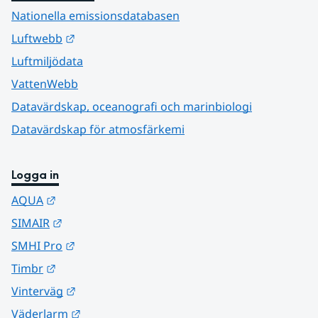
Nationella emissionsdatabasen
Länk till annan webbplats.
Luftwebb
Luftmiljödata
VattenWebb
Datavärdskap, oceanografi och marinbiologi
Datavärdskap för atmosfärkemi
Logga in
Länk till annan webbplats.
AQUA
Länk till annan webbplats.
SIMAIR
Länk till annan webbplats.
SMHI Pro
Länk till annan webbplats.
Timbr
Länk till annan webbplats.
Vinterväg
Länk till annan webbplats.
Väderlarm