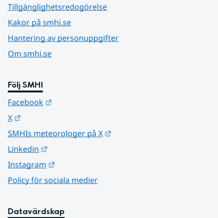
Tillgänglighetsredogörelse
Kakor på smhi.se
Hantering av personuppgifter
Om smhi.se
Följ SMHI
Länk till annan webbplats.
Facebook
Länk till annan webbplats.
X
Länk till annan webbplats.
SMHIs meteorologer på X
Länk till annan webbplats.
Linkedin
Länk till annan webbplats.
Instagram
Policy för sociala medier
Datavärdskap