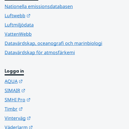
Nationella emissionsdatabasen
Länk till annan webbplats.
Luftwebb
Luftmiljödata
VattenWebb
Datavärdskap, oceanografi och marinbiologi
Datavärdskap för atmosfärkemi
Logga in
Länk till annan webbplats.
AQUA
Länk till annan webbplats.
SIMAIR
Länk till annan webbplats.
SMHI Pro
Länk till annan webbplats.
Timbr
Länk till annan webbplats.
Vinterväg
Länk till annan webbplats.
Väderlarm