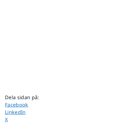
Dela sidan på
:
Dela sidan på
Facebook
Dela sidan på
LinkedIn
Dela sidan på
X