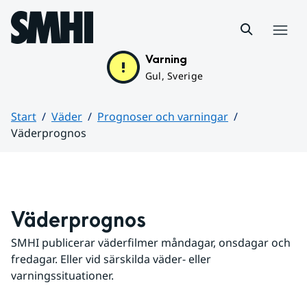
Hoppa till sidans innehåll
Meny
Varning
Gul, Sverige
Start
Väder
Prognoser och varningar
Väderprognos
Huvudinnehåll
Väderprognos
SMHI publicerar väderfilmer måndagar, onsdagar och 
fredagar. Eller vid särskilda väder- eller 
varningssituationer.