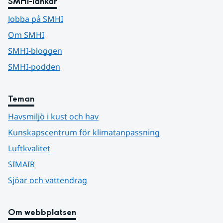
SMHI-länkar
Jobba på SMHI
Om SMHI
SMHI-bloggen
SMHI-podden
Teman
Havsmiljö i kust och hav
Kunskapscentrum för klimatanpassning
Luftkvalitet
SIMAIR
Sjöar och vattendrag
Om webbplatsen