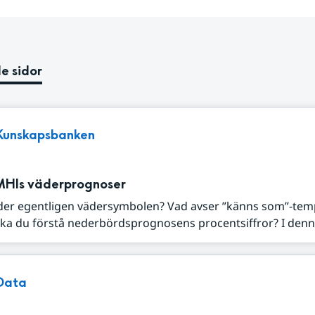
e sidor
Kunskapsbanken
MHIs väderprognoser
der egentligen vädersymbolen? Vad avser ”känns som”-tem
ka du förstå nederbördsprognosens procentsiffror? I denna
Data