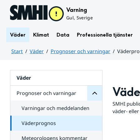
Hoppa till sidans innehåll
Varning
Gul, Sverige
Väder
Klimat
Data
Professionella tjänster
Start
Väder
Prognoser och varningar
Väderpr
varningar
och
Huvudinnehåll
Prognoser
för
Undersidor
Väder
Väde
Prognoser och varningar
SMHI public
Varningar och meddelanden
väder- eller
Väderprognos
Meteorologens kommentar