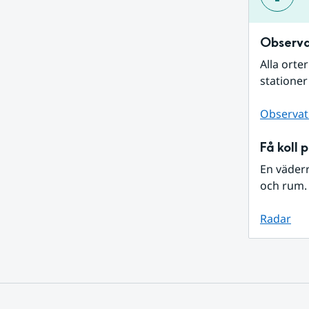
Observa
Alla orte
stationer
Observat
Få koll 
En väder
och rum. 
Radar