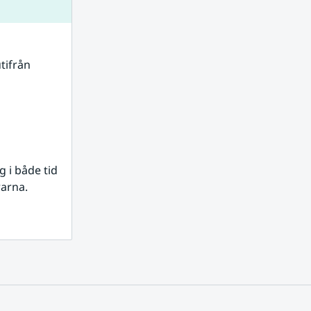
tifrån 
i både tid 
rarna.