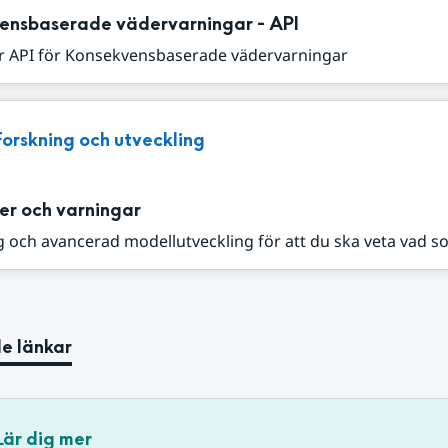
ensbaserade vädervarningar - API
r API för Konsekvensbaserade vädervarningar
Forskning och utveckling
er och varningar
 och avancerad modellutveckling för att du ska veta vad s
e länkar
Lär dig mer