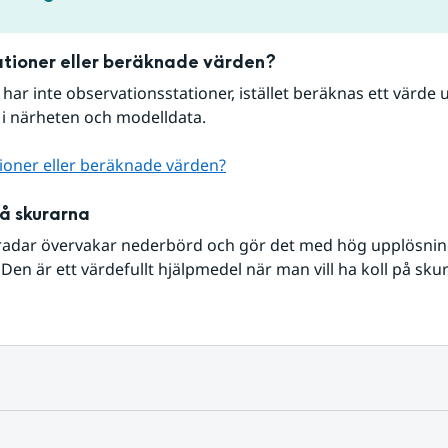
tioner eller beräknade värden?
r har inte observationsstationer, istället beräknas ett värde u
 i närheten och modelldata.
ioner eller beräknade värden?
på skurarna
radar övervakar nederbörd och gör det med hög upplösning 
Den är ett värdefullt hjälpmedel när man vill ha koll på sku