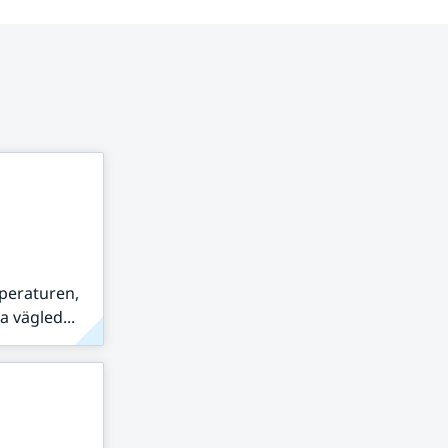
peraturen,
 vägled...