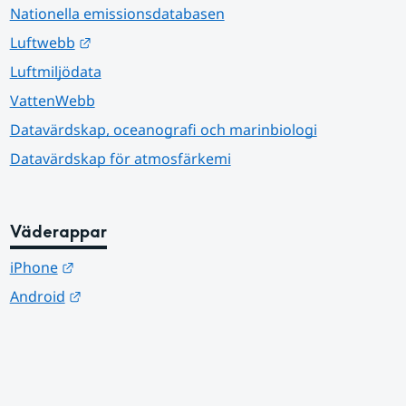
Nationella emissionsdatabasen
Länk till annan webbplats.
Luftwebb
Luftmiljödata
VattenWebb
Datavärdskap, oceanografi och marinbiologi
Datavärdskap för atmosfärkemi
Väderappar
Länk till annan webbplats.
iPhone
Länk till annan webbplats.
Android