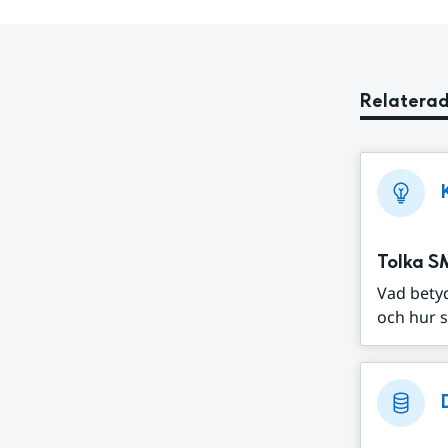
Relaterad
Tolka S
Vad bety
och hur s