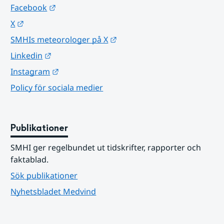
Länk till annan webbplats.
Facebook
Länk till annan webbplats.
X
Länk till annan webbplats.
SMHIs meteorologer på X
Länk till annan webbplats.
Linkedin
Länk till annan webbplats.
Instagram
Policy för sociala medier
Publikationer
SMHI ger regelbundet ut tidskrifter, rapporter och 
faktablad.
Sök publikationer
Nyhetsbladet Medvind