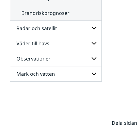
Brandriskprognoser
Radar och satellit
Väder till havs
Undersidor
för
Radar
Observationer
Undersidor
och
för
satellit
Väder
Mark och vatten
Undersidor
till
för
havs
Observationer
Undersidor
för
Mark
och
vatten
Dela sidan