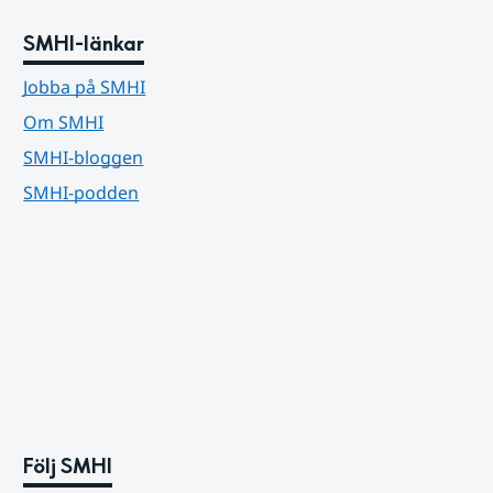
SMHI-länkar
Jobba på SMHI
Om SMHI
SMHI-bloggen
SMHI-podden
Följ SMHI