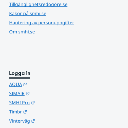
Tillgänglighetsredogörelse
Kakor på smhi.se
Hantering av personuppgifter
Om smhi.se
Logga in
Länk till annan webbplats.
AQUA
Länk till annan webbplats.
SIMAIR
Länk till annan webbplats.
SMHI Pro
Länk till annan webbplats.
Timbr
Länk till annan webbplats.
Vinterväg