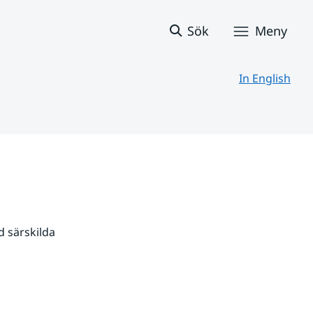
Sök
Meny
In English
 särskilda 