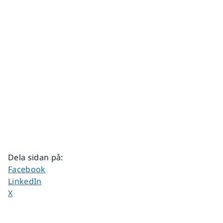
Dela sidan på
:
Dela sidan på
Facebook
Dela sidan på
LinkedIn
Dela sidan på
X