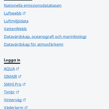
Nationella emissionsdatabasen
Länk till annan webbplats.
Luftwebb
Luftmiljödata
VattenWebb
Datavärdskap, oceanografi och marinbiologi
Datavärdskap för atmosfärkemi
Logga in
Länk till annan webbplats.
AQUA
Länk till annan webbplats.
SIMAIR
Länk till annan webbplats.
SMHI Pro
Länk till annan webbplats.
Timbr
Länk till annan webbplats.
Vinterväg
Länk till annan webbplats.
Väderlarm