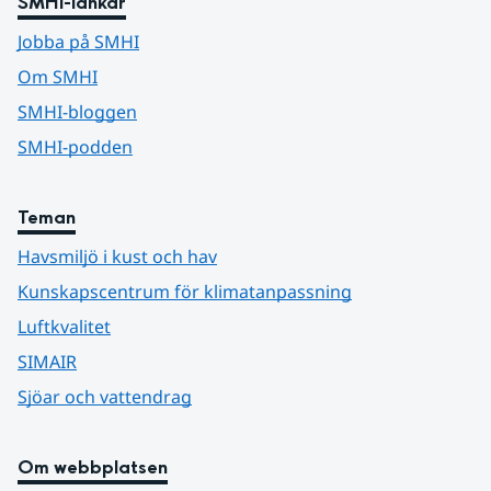
SMHI-länkar
Jobba på SMHI
Om SMHI
SMHI-bloggen
SMHI-podden
Teman
Havsmiljö i kust och hav
Kunskapscentrum för klimatanpassning
Luftkvalitet
SIMAIR
Sjöar och vattendrag
Om webbplatsen