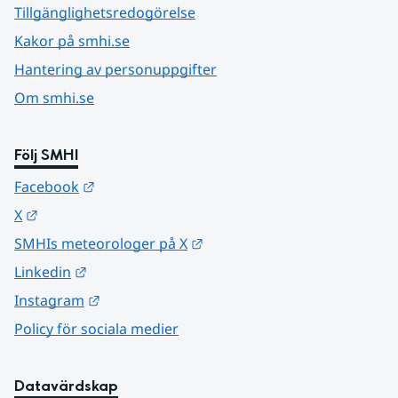
Tillgänglighetsredogörelse
Kakor på smhi.se
Hantering av personuppgifter
Om smhi.se
Följ SMHI
Länk till annan webbplats.
Facebook
Länk till annan webbplats.
X
Länk till annan webbplats.
SMHIs meteorologer på X
Länk till annan webbplats.
Linkedin
Länk till annan webbplats.
Instagram
Policy för sociala medier
Datavärdskap