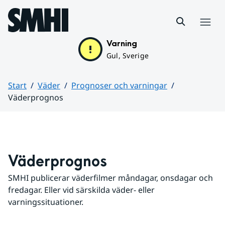
Hoppa till sidans innehåll
Meny
Varning
Gul, Sverige
Start
Väder
Prognoser och varningar
Väderprognos
Huvudinnehåll
Väderprognos
SMHI publicerar väderfilmer måndagar, onsdagar och 
fredagar. Eller vid särskilda väder- eller 
varningssituationer.