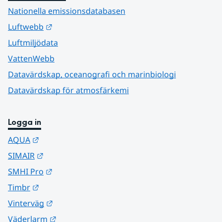
Nationella emissionsdatabasen
Länk till annan webbplats.
Luftwebb
Luftmiljödata
VattenWebb
Datavärdskap, oceanografi och marinbiologi
Datavärdskap för atmosfärkemi
Logga in
Länk till annan webbplats.
AQUA
Länk till annan webbplats.
SIMAIR
Länk till annan webbplats.
SMHI Pro
Länk till annan webbplats.
Timbr
Länk till annan webbplats.
Vinterväg
Länk till annan webbplats.
Väderlarm