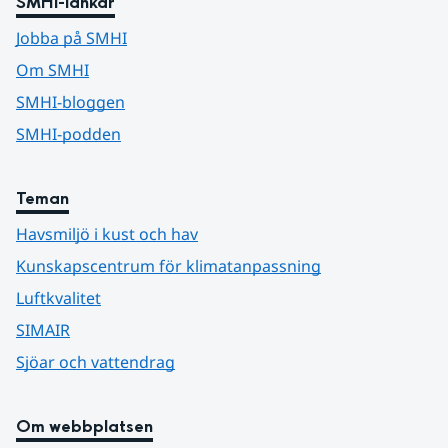
SMHI-länkar
Jobba på SMHI
Om SMHI
SMHI-bloggen
SMHI-podden
Teman
Havsmiljö i kust och hav
Kunskapscentrum för klimatanpassning
Luftkvalitet
SIMAIR
Sjöar och vattendrag
Om webbplatsen