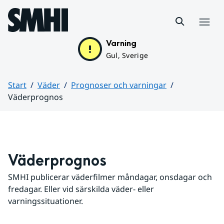
Hoppa till sidans innehåll
Meny
Varning
Gul, Sverige
Start
Väder
Prognoser och varningar
Väderprognos
Huvudinnehåll
Väderprognos
SMHI publicerar väderfilmer måndagar, onsdagar och 
fredagar. Eller vid särskilda väder- eller 
varningssituationer.