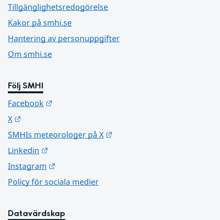
Tillgänglighetsredogörelse
Kakor på smhi.se
Hantering av personuppgifter
Om smhi.se
Följ SMHI
Länk till annan webbplats.
Facebook
Länk till annan webbplats.
X
Länk till annan webbplats.
SMHIs meteorologer på X
Länk till annan webbplats.
Linkedin
Länk till annan webbplats.
Instagram
Policy för sociala medier
Datavärdskap