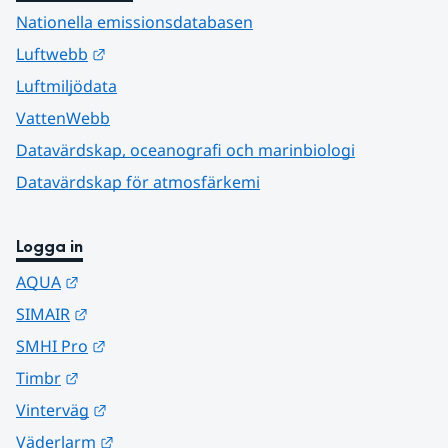
Nationella emissionsdatabasen
Länk till annan webbplats.
Luftwebb
Luftmiljödata
VattenWebb
Datavärdskap, oceanografi och marinbiologi
Datavärdskap för atmosfärkemi
Logga in
Länk till annan webbplats.
AQUA
Länk till annan webbplats.
SIMAIR
Länk till annan webbplats.
SMHI Pro
Länk till annan webbplats.
Timbr
Länk till annan webbplats.
Vinterväg
Länk till annan webbplats.
Väderlarm