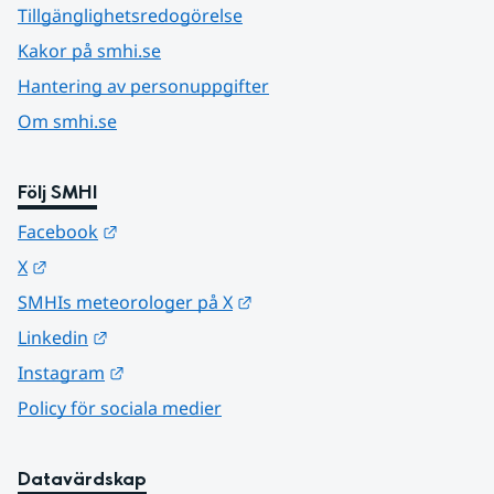
Tillgänglighetsredogörelse
Kakor på smhi.se
Hantering av personuppgifter
Om smhi.se
Följ SMHI
Länk till annan webbplats.
Facebook
Länk till annan webbplats.
X
Länk till annan webbplats.
SMHIs meteorologer på X
Länk till annan webbplats.
Linkedin
Länk till annan webbplats.
Instagram
Policy för sociala medier
Datavärdskap