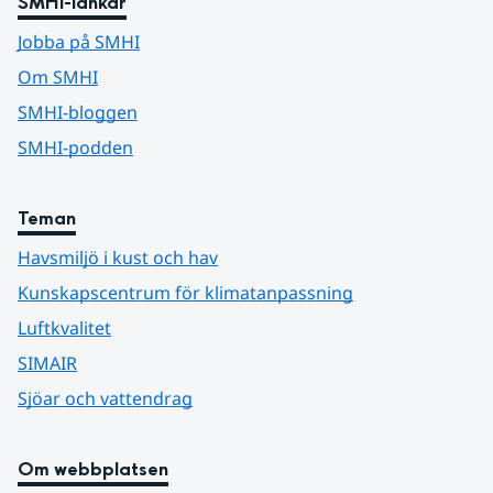
SMHI-länkar
Jobba på SMHI
Om SMHI
SMHI-bloggen
SMHI-podden
Teman
Havsmiljö i kust och hav
Kunskapscentrum för klimatanpassning
Luftkvalitet
SIMAIR
Sjöar och vattendrag
Om webbplatsen