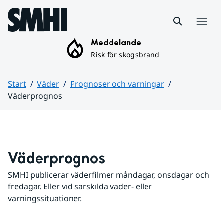
Hoppa till sidans innehåll
Meny
Meddelande
Risk för skogsbrand
Start
Väder
Prognoser och varningar
Väderprognos
Huvudinnehåll
Väderprognos
SMHI publicerar väderfilmer måndagar, onsdagar och 
fredagar. Eller vid särskilda väder- eller 
varningssituationer.