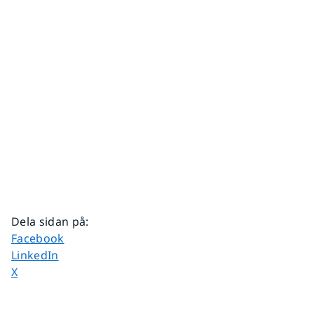
Dela sidan på
:
Dela sidan på
Facebook
Dela sidan på
LinkedIn
Dela sidan på
X