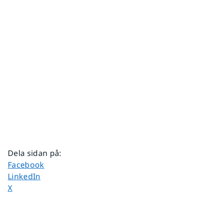
Dela sidan på
:
Dela sidan på
Facebook
Dela sidan på
LinkedIn
Dela sidan på
X