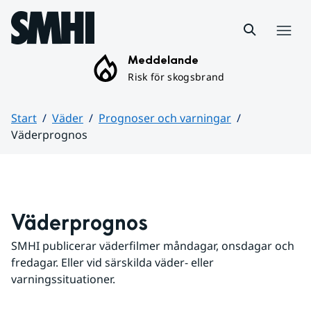
Hoppa till sidans innehåll
Meny
Meddelande
Risk för skogsbrand
Start
Väder
Prognoser och varningar
Väderprognos
Huvudinnehåll
Väderprognos
SMHI publicerar väderfilmer måndagar, onsdagar och 
fredagar. Eller vid särskilda väder- eller 
varningssituationer.