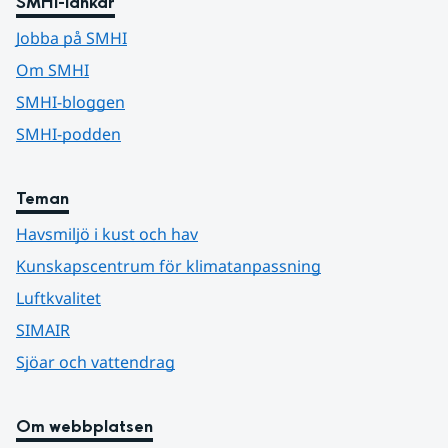
SMHI-länkar
Jobba på SMHI
Om SMHI
SMHI-bloggen
SMHI-podden
Teman
Havsmiljö i kust och hav
Kunskapscentrum för klimatanpassning
Luftkvalitet
SIMAIR
Sjöar och vattendrag
Om webbplatsen