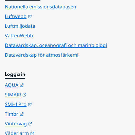
Nationella emissionsdatabasen
Länk till annan webbplats.
Luftwebb
Luftmiljödata
VattenWebb
Datavärdskap, oceanografi och marinbiologi
Datavärdskap för atmosfärkemi
Logga in
Länk till annan webbplats.
AQUA
Länk till annan webbplats.
SIMAIR
Länk till annan webbplats.
SMHI Pro
Länk till annan webbplats.
Timbr
Länk till annan webbplats.
Vinterväg
Länk till annan webbplats.
Väderlarm