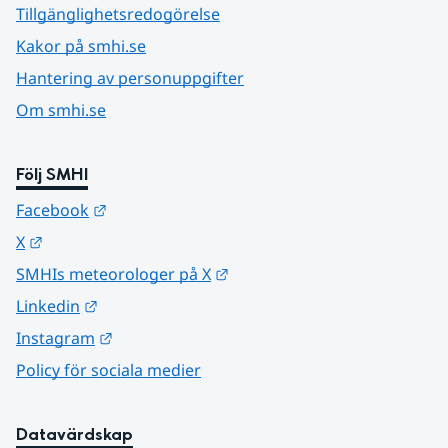
Tillgänglighetsredogörelse
Kakor på smhi.se
Hantering av personuppgifter
Om smhi.se
Följ SMHI
Länk till annan webbplats.
Facebook
Länk till annan webbplats.
X
Länk till annan webbplats.
SMHIs meteorologer på X
Länk till annan webbplats.
Linkedin
Länk till annan webbplats.
Instagram
Policy för sociala medier
Datavärdskap