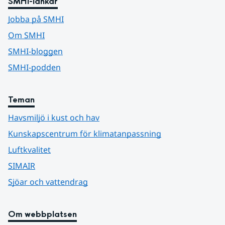
SMHI-länkar
Jobba på SMHI
Om SMHI
SMHI-bloggen
SMHI-podden
Teman
Havsmiljö i kust och hav
Kunskapscentrum för klimatanpassning
Luftkvalitet
SIMAIR
Sjöar och vattendrag
Om webbplatsen