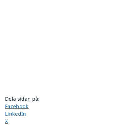
Dela sidan på
:
Dela sidan på
Facebook
Dela sidan på
LinkedIn
Dela sidan på
X