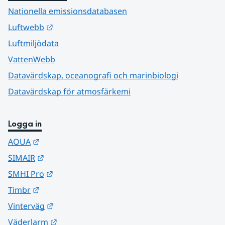
Nationella emissionsdatabasen
Länk till annan webbplats.
Luftwebb
Luftmiljödata
VattenWebb
Datavärdskap, oceanografi och marinbiologi
Datavärdskap för atmosfärkemi
Logga in
Länk till annan webbplats.
AQUA
Länk till annan webbplats.
SIMAIR
Länk till annan webbplats.
SMHI Pro
Länk till annan webbplats.
Timbr
Länk till annan webbplats.
Vinterväg
Länk till annan webbplats.
Väderlarm