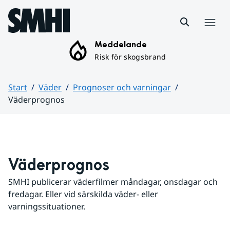
Hoppa till sidans innehåll
Meny
Meddelande
Risk för skogsbrand
Start
Väder
Prognoser och varningar
Väderprognos
Huvudinnehåll
Väderprognos
SMHI publicerar väderfilmer måndagar, onsdagar och 
fredagar. Eller vid särskilda väder- eller 
varningssituationer.