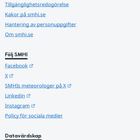
Tillgänglighetsredogörelse
Kakor på smhi.se
Hantering av personuppgifter
Om smhi.se
Följ SMHI
Länk till annan webbplats.
Facebook
Länk till annan webbplats.
X
Länk till annan webbplats.
SMHIs meteorologer på X
Länk till annan webbplats.
Linkedin
Länk till annan webbplats.
Instagram
Policy för sociala medier
Datavärdskap