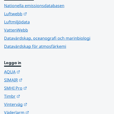
Nationella emissionsdatabasen
Länk till annan webbplats.
Luftwebb
Luftmiljödata
VattenWebb
Datavärdskap, oceanografi och marinbiologi
Datavärdskap för atmosfärkemi
Logga in
Länk till annan webbplats.
AQUA
Länk till annan webbplats.
SIMAIR
Länk till annan webbplats.
SMHI Pro
Länk till annan webbplats.
Timbr
Länk till annan webbplats.
Vinterväg
Länk till annan webbplats.
Väderlarm