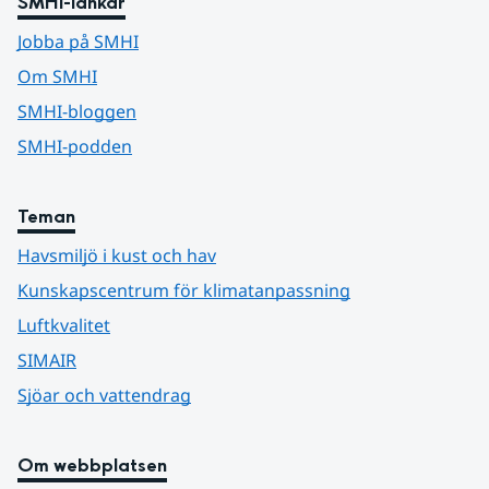
SMHI-länkar
Jobba på SMHI
Om SMHI
SMHI-bloggen
SMHI-podden
Teman
Havsmiljö i kust och hav
Kunskapscentrum för klimatanpassning
Luftkvalitet
SIMAIR
Sjöar och vattendrag
Om webbplatsen