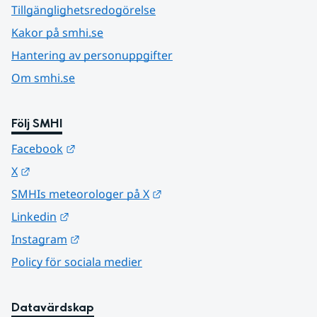
Tillgänglighetsredogörelse
Kakor på smhi.se
Hantering av personuppgifter
Om smhi.se
Följ SMHI
Länk till annan webbplats.
Facebook
Länk till annan webbplats.
X
Länk till annan webbplats.
SMHIs meteorologer på X
Länk till annan webbplats.
Linkedin
Länk till annan webbplats.
Instagram
Policy för sociala medier
Datavärdskap