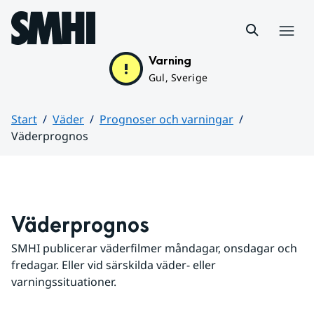
Hoppa till sidans innehåll
Meny
Varning
Gul, Sverige
Start
Väder
Prognoser och varningar
Väderprognos
Huvudinnehåll
Väderprognos
SMHI publicerar väderfilmer måndagar, onsdagar och 
fredagar. Eller vid särskilda väder- eller 
varningssituationer.