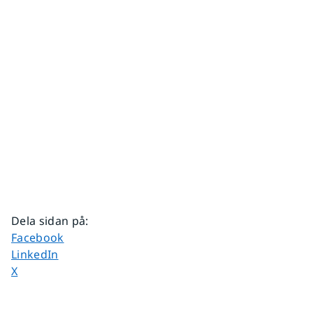
Dela sidan på
:
Dela sidan på
Facebook
Dela sidan på
LinkedIn
Dela sidan på
X