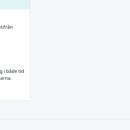
tifrån 
i både tid 
rarna.