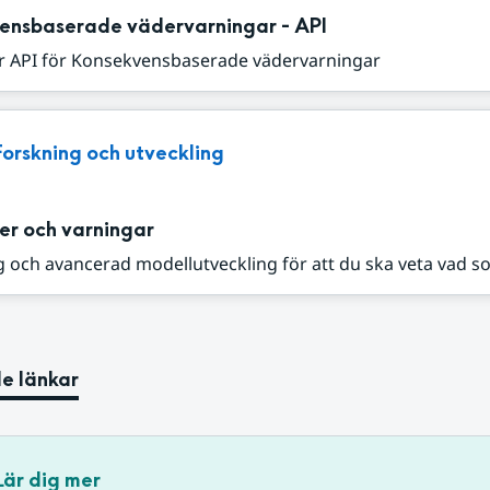
ensbaserade vädervarningar - API
r API för Konsekvensbaserade vädervarningar
Forskning och utveckling
er och varningar
 och avancerad modellutveckling för att du ska veta vad s
e länkar
Lär dig mer