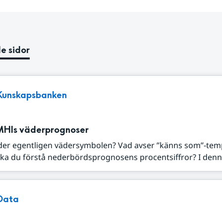
e sidor
Kunskapsbanken
MHIs väderprognoser
der egentligen vädersymbolen? Vad avser ”känns som”-tem
ka du förstå nederbördsprognosens procentsiffror? I denna
Data