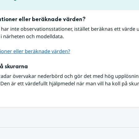
tioner eller beräknade värden?
r har inte observationsstationer, istället beräknas ett värde u
 i närheten och modelldata.
ioner eller beräknade värden?
på skurarna
radar övervakar nederbörd och gör det med hög upplösning 
Den är ett värdefullt hjälpmedel när man vill ha koll på sku