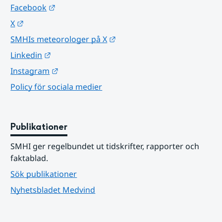
Länk till annan webbplats.
Facebook
Länk till annan webbplats.
X
Länk till annan webbplats.
SMHIs meteorologer på X
Länk till annan webbplats.
Linkedin
Länk till annan webbplats.
Instagram
Policy för sociala medier
Publikationer
SMHI ger regelbundet ut tidskrifter, rapporter och 
faktablad.
Sök publikationer
Nyhetsbladet Medvind