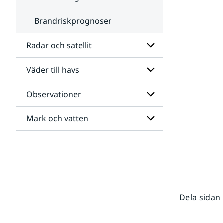
Brandriskprognoser
Radar och satellit
Väder till havs
Undersidor
för
Radar
Observationer
Undersidor
och
för
satellit
Väder
Mark och vatten
Undersidor
till
för
havs
Observationer
Undersidor
för
Mark
och
vatten
Dela sidan