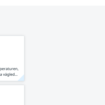
peraturen,
 vägled...