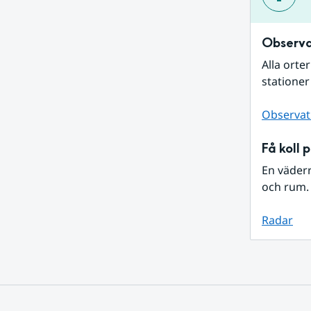
Observa
Alla orte
stationer
Observat
Få koll 
En väder
och rum. 
Radar