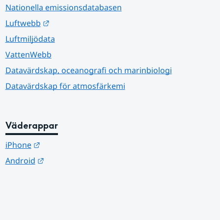
Nationella emissionsdatabasen
Länk till annan webbplats.
Luftwebb
Luftmiljödata
VattenWebb
Datavärdskap, oceanografi och marinbiologi
Datavärdskap för atmosfärkemi
Väderappar
Länk till annan webbplats.
iPhone
Länk till annan webbplats.
Android