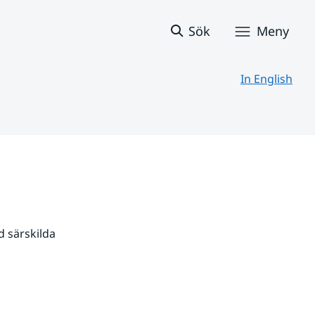
Sök
Meny
In English
 särskilda 