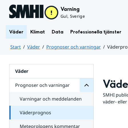
Hoppa till sidans innehåll
Varning
Gul, Sverige
Väder
Klimat
Data
Professionella tjänster
Start
Väder
Prognoser och varningar
Väderpr
varningar
och
Huvudinnehåll
Prognoser
för
Undersidor
Väder
Väde
Prognoser och varningar
SMHI public
Varningar och meddelanden
väder- eller
Väderprognos
Meteorologens kommentar