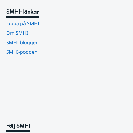
SMHI-länkar
Jobba på SMHI
Om SMHI
SMHI-bloggen
SMHI-podden
Följ SMHI