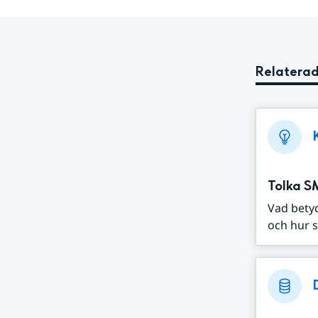
Relaterad
Tolka S
Vad bety
och hur s