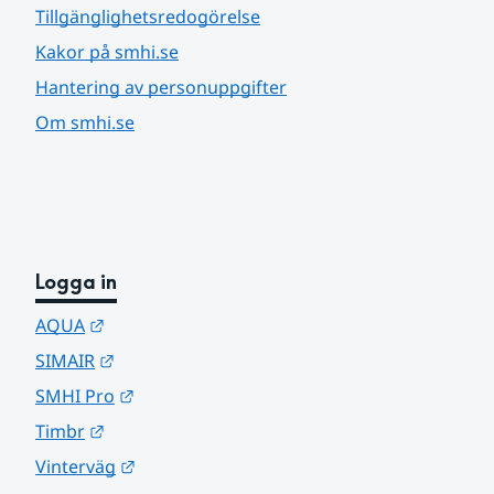
Tillgänglighetsredogörelse
Kakor på smhi.se
Hantering av personuppgifter
Om smhi.se
Logga in
Länk till annan webbplats.
AQUA
Länk till annan webbplats.
SIMAIR
Länk till annan webbplats.
SMHI Pro
Länk till annan webbplats.
Timbr
Länk till annan webbplats.
Vinterväg