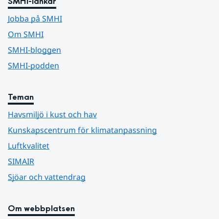
SMHI-länkar
Jobba på SMHI
Om SMHI
SMHI-bloggen
SMHI-podden
Teman
Havsmiljö i kust och hav
Kunskapscentrum för klimatanpassning
Luftkvalitet
SIMAIR
Sjöar och vattendrag
Om webbplatsen