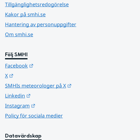
Tillgänglighetsredogörelse
Kakor på smhi.se
Hantering av personuppgifter
Om smhi.se
Följ SMHI
Länk till annan webbplats.
Facebook
Länk till annan webbplats.
X
Länk till annan webbplats.
SMHIs meteorologer på X
Länk till annan webbplats.
Linkedin
Länk till annan webbplats.
Instagram
Policy för sociala medier
Datavärdskap