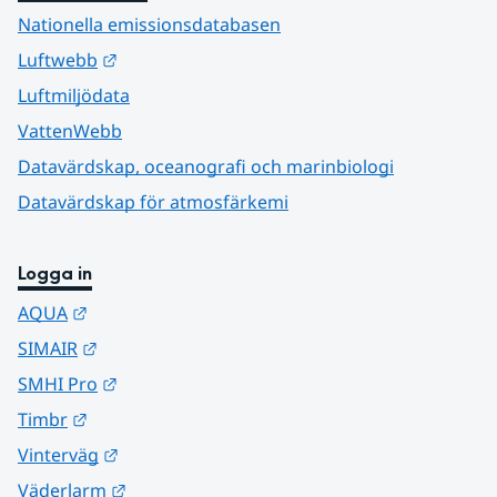
Nationella emissionsdatabasen
Länk till annan webbplats.
Luftwebb
Luftmiljödata
VattenWebb
Datavärdskap, oceanografi och marinbiologi
Datavärdskap för atmosfärkemi
Logga in
Länk till annan webbplats.
AQUA
Länk till annan webbplats.
SIMAIR
Länk till annan webbplats.
SMHI Pro
Länk till annan webbplats.
Timbr
Länk till annan webbplats.
Vinterväg
Länk till annan webbplats.
Väderlarm