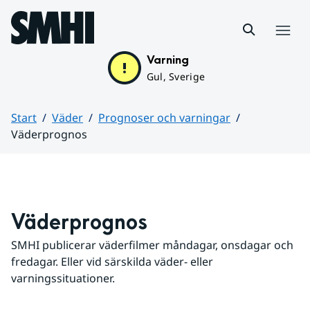
Hoppa till sidans innehåll
Meny
Varning
Gul, Sverige
Start
Väder
Prognoser och varningar
Väderprognos
Huvudinnehåll
Väderprognos
SMHI publicerar väderfilmer måndagar, onsdagar och 
fredagar. Eller vid särskilda väder- eller 
varningssituationer.