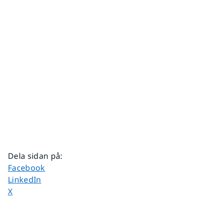
Dela sidan på
:
Dela sidan på
Facebook
Dela sidan på
LinkedIn
Dela sidan på
X