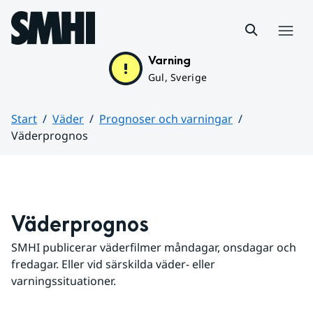
Hoppa till sidans innehåll
Meny
Varning
Gul, Sverige
Start
Väder
Prognoser och varningar
Väderprognos
Huvudinnehåll
Väderprognos
SMHI publicerar väderfilmer måndagar, onsdagar och 
fredagar. Eller vid särskilda väder- eller 
varningssituationer.