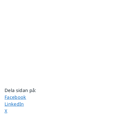
Dela sidan på
:
Dela sidan på
Facebook
Dela sidan på
LinkedIn
Dela sidan på
X