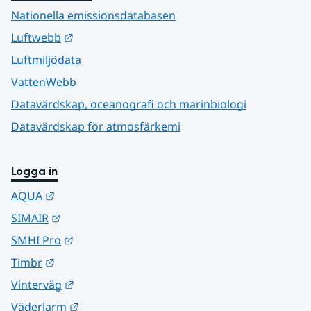
Nationella emissionsdatabasen
Länk till annan webbplats.
Luftwebb
Luftmiljödata
VattenWebb
Datavärdskap, oceanografi och marinbiologi
Datavärdskap för atmosfärkemi
Logga in
Länk till annan webbplats.
AQUA
Länk till annan webbplats.
SIMAIR
Länk till annan webbplats.
SMHI Pro
Länk till annan webbplats.
Timbr
Länk till annan webbplats.
Vinterväg
Länk till annan webbplats.
Väderlarm