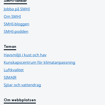
SMHI-länkar
Jobba på SMHI
Om SMHI
SMHI-bloggen
SMHI-podden
Teman
Havsmiljö i kust och hav
Kunskapscentrum för klimatanpassning
Luftkvalitet
SIMAIR
Sjöar och vattendrag
Om webbplatsen