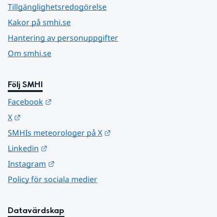
Tillgänglighetsredogörelse
Kakor på smhi.se
Hantering av personuppgifter
Om smhi.se
Följ SMHI
Länk till annan webbplats.
Facebook
Länk till annan webbplats.
X
Länk till annan webbplats.
SMHIs meteorologer på X
Länk till annan webbplats.
Linkedin
Länk till annan webbplats.
Instagram
Policy för sociala medier
Datavärdskap