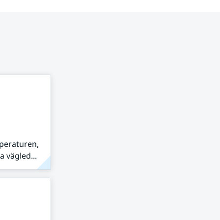
peraturen,
 vägled...