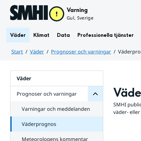
Hoppa till sidans innehåll
Varning
Gul, Sverige
Väder
Klimat
Data
Professionella tjänster
Start
Väder
Prognoser och varningar
Väderpr
varningar
och
Huvudinnehåll
Prognoser
för
Undersidor
Väder
Väde
Prognoser och varningar
SMHI public
Varningar och meddelanden
väder- eller
Väderprognos
Meteorologens kommentar