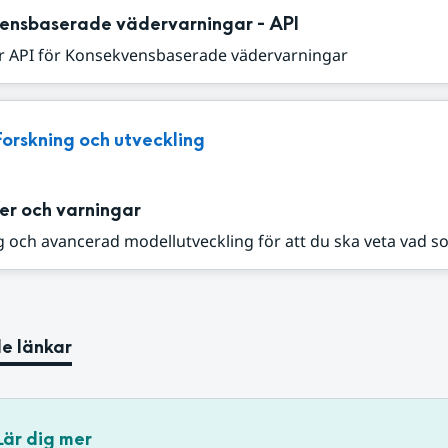
ensbaserade vädervarningar - API
r API för Konsekvensbaserade vädervarningar
Forskning och utveckling
er och varningar
 och avancerad modellutveckling för att du ska veta vad s
e länkar
Lär dig mer