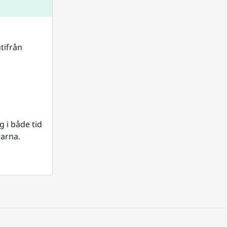
tifrån 
i både tid 
rarna.