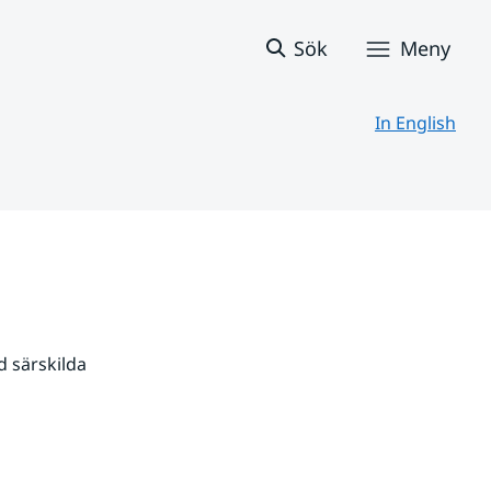
Sök
Meny
In English
 särskilda 