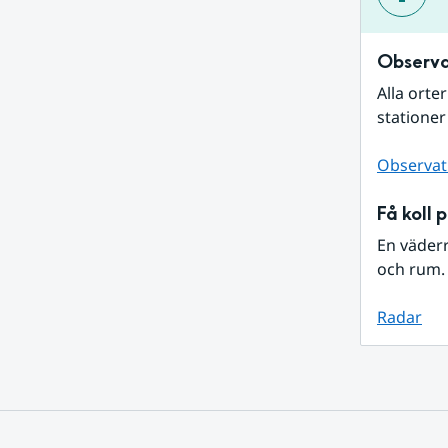
Observa
Alla orte
stationer
Observat
Få koll 
En väder
och rum. 
Radar