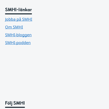
SMHI-länkar
Jobba på SMHI
Om SMHI
SMHI-bloggen
SMHI-podden
Följ SMHI