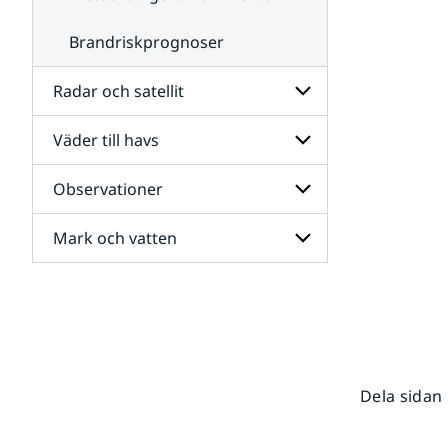
Brandriskprognoser
Radar och satellit
Väder till havs
Undersidor
för
Radar
Observationer
Undersidor
och
för
satellit
Väder
Mark och vatten
Undersidor
till
för
havs
Observationer
Undersidor
för
Mark
och
vatten
Dela sidan