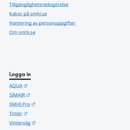
Tillgänglighetsredogörelse
Kakor på smhi.se
Hantering av personuppgifter
Om smhi.se
Logga in
Länk till annan webbplats.
AQUA
Länk till annan webbplats.
SIMAIR
Länk till annan webbplats.
SMHI Pro
Länk till annan webbplats.
Timbr
Länk till annan webbplats.
Vinterväg