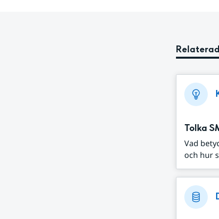
Relaterad
Tolka S
Vad bety
och hur s