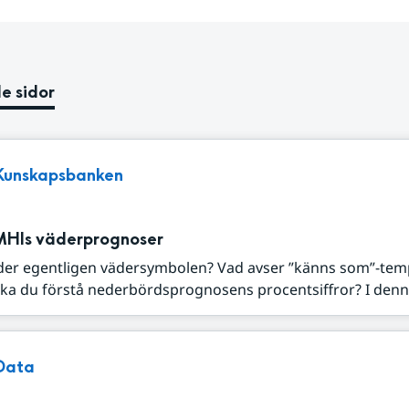
e sidor
Kunskapsbanken
MHIs väderprognoser
der egentligen vädersymbolen? Vad avser ”känns som”-tem
ka du förstå nederbördsprognosens procentsiffror? I denna
Data