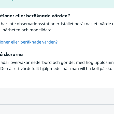
tioner eller beräknade värden?
r har inte observationsstationer, istället beräknas ett värde u
 i närheten och modelldata.
ioner eller beräknade värden?
på skurarna
radar övervakar nederbörd och gör det med hög upplösning 
Den är ett värdefullt hjälpmedel när man vill ha koll på sku