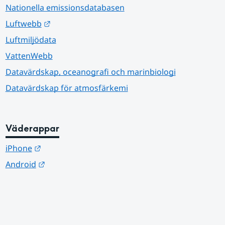
Nationella emissionsdatabasen
Länk till annan webbplats.
Luftwebb
Luftmiljödata
VattenWebb
Datavärdskap, oceanografi och marinbiologi
Datavärdskap för atmosfärkemi
Väderappar
Länk till annan webbplats.
iPhone
Länk till annan webbplats.
Android