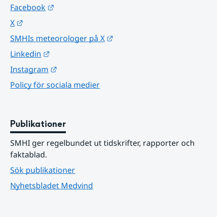
Länk till annan webbplats.
Facebook
Länk till annan webbplats.
X
Länk till annan webbplats.
SMHIs meteorologer på X
Länk till annan webbplats.
Linkedin
Länk till annan webbplats.
Instagram
Policy för sociala medier
Publikationer
SMHI ger regelbundet ut tidskrifter, rapporter och 
faktablad.
Sök publikationer
Nyhetsbladet Medvind