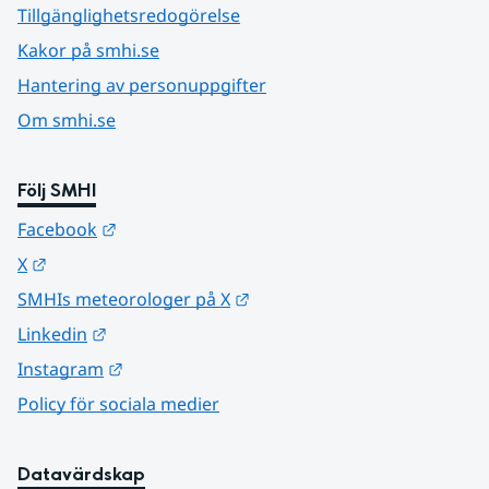
Tillgänglighetsredogörelse
Kakor på smhi.se
Hantering av personuppgifter
Om smhi.se
Följ SMHI
Länk till annan webbplats.
Facebook
Länk till annan webbplats.
X
Länk till annan webbplats.
SMHIs meteorologer på X
Länk till annan webbplats.
Linkedin
Länk till annan webbplats.
Instagram
Policy för sociala medier
Datavärdskap