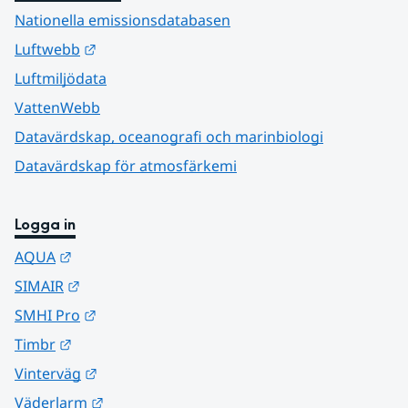
Nationella emissionsdatabasen
Länk till annan webbplats.
Luftwebb
Luftmiljödata
VattenWebb
Datavärdskap, oceanografi och marinbiologi
Datavärdskap för atmosfärkemi
Logga in
Länk till annan webbplats.
AQUA
Länk till annan webbplats.
SIMAIR
Länk till annan webbplats.
SMHI Pro
Länk till annan webbplats.
Timbr
Länk till annan webbplats.
Vinterväg
Länk till annan webbplats.
Väderlarm