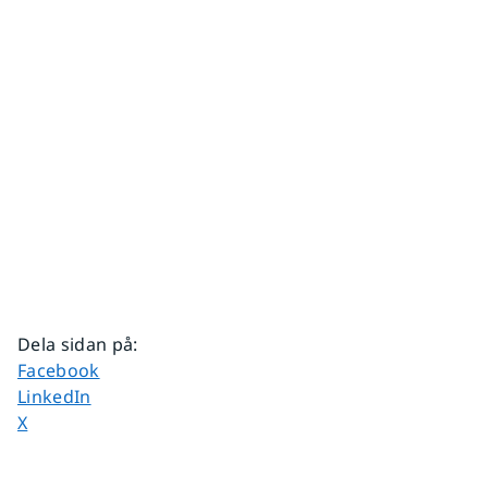
Dela sidan på
:
Dela sidan på
Facebook
Dela sidan på
LinkedIn
Dela sidan på
X