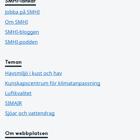
SMHI-länkar
Jobba på SMHI
Om SMHI
SMHI-bloggen
SMHI-podden
Teman
Havsmiljö i kust och hav
Kunskapscentrum för klimatanpassning
Luftkvalitet
SIMAIR
Sjöar och vattendrag
Om webbplatsen