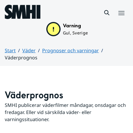
Hoppa till sidans innehåll
Meny
Varning
Gul, Sverige
Start
Väder
Prognoser och varningar
Väderprognos
Huvudinnehåll
Väderprognos
SMHI publicerar väderfilmer måndagar, onsdagar och 
fredagar. Eller vid särskilda väder- eller 
varningssituationer.