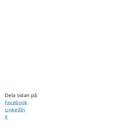
Dela sidan på
:
Dela sidan på
Facebook
Dela sidan på
LinkedIn
Dela sidan på
X