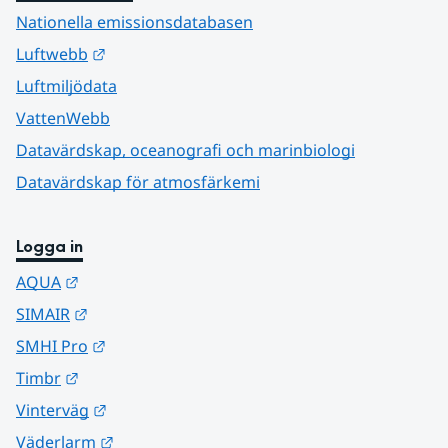
Nationella emissionsdatabasen
Länk till annan webbplats.
Luftwebb
Luftmiljödata
VattenWebb
Datavärdskap, oceanografi och marinbiologi
Datavärdskap för atmosfärkemi
Logga in
Länk till annan webbplats.
AQUA
Länk till annan webbplats.
SIMAIR
Länk till annan webbplats.
SMHI Pro
Länk till annan webbplats.
Timbr
Länk till annan webbplats.
Vinterväg
Länk till annan webbplats.
Väderlarm