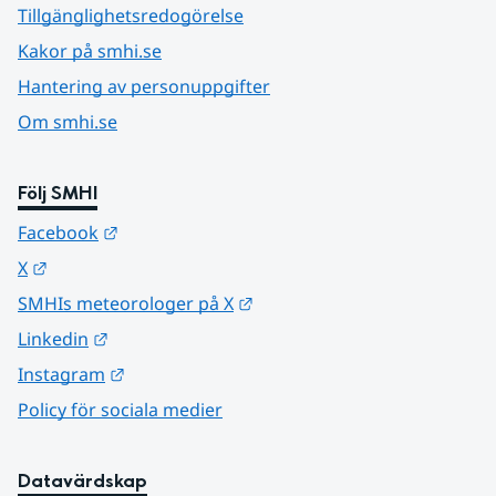
Tillgänglighetsredogörelse
Kakor på smhi.se
Hantering av personuppgifter
Om smhi.se
Följ SMHI
Länk till annan webbplats.
Facebook
Länk till annan webbplats.
X
Länk till annan webbplats.
SMHIs meteorologer på X
Länk till annan webbplats.
Linkedin
Länk till annan webbplats.
Instagram
Policy för sociala medier
Datavärdskap