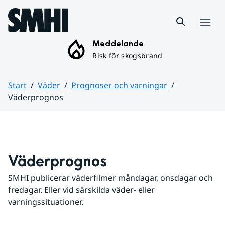
Hoppa till sidans innehåll
Meny
Meddelande
Risk för skogsbrand
Start
Väder
Prognoser och varningar
Väderprognos
Huvudinnehåll
Väderprognos
SMHI publicerar väderfilmer måndagar, onsdagar och 
fredagar. Eller vid särskilda väder- eller 
varningssituationer.