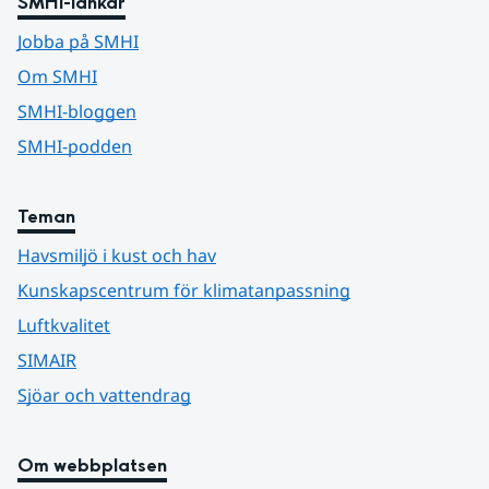
SMHI-länkar
Jobba på SMHI
Om SMHI
SMHI-bloggen
SMHI-podden
Teman
Havsmiljö i kust och hav
Kunskapscentrum för klimatanpassning
Luftkvalitet
SIMAIR
Sjöar och vattendrag
Om webbplatsen