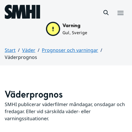
Hoppa till sidans innehåll
Meny
Varning
Gul, Sverige
Start
Väder
Prognoser och varningar
Väderprognos
Huvudinnehåll
Väderprognos
SMHI publicerar väderfilmer måndagar, onsdagar och 
fredagar. Eller vid särskilda väder- eller 
varningssituationer.