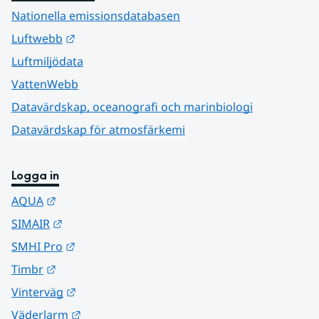
Nationella emissionsdatabasen
Länk till annan webbplats.
Luftwebb
Luftmiljödata
VattenWebb
Datavärdskap, oceanografi och marinbiologi
Datavärdskap för atmosfärkemi
Logga in
Länk till annan webbplats.
AQUA
Länk till annan webbplats.
SIMAIR
Länk till annan webbplats.
SMHI Pro
Länk till annan webbplats.
Timbr
Länk till annan webbplats.
Vinterväg
Länk till annan webbplats.
Väderlarm