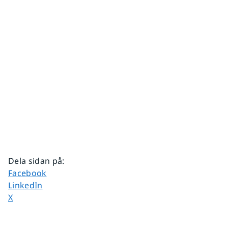
Dela sidan på
:
Dela sidan på
Facebook
Dela sidan på
LinkedIn
Dela sidan på
X