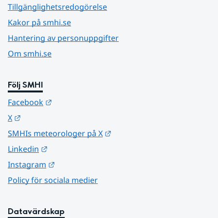
Tillgänglighetsredogörelse
Kakor på smhi.se
Hantering av personuppgifter
Om smhi.se
Följ SMHI
Länk till annan webbplats.
Facebook
Länk till annan webbplats.
X
Länk till annan webbplats.
SMHIs meteorologer på X
Länk till annan webbplats.
Linkedin
Länk till annan webbplats.
Instagram
Policy för sociala medier
Datavärdskap