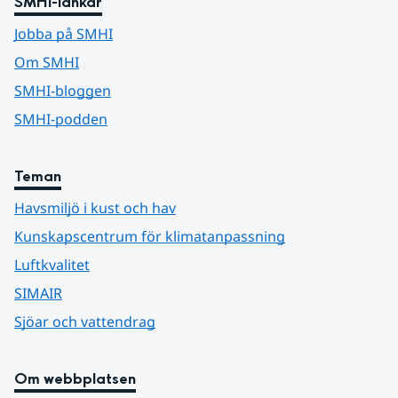
SMHI-länkar
Jobba på SMHI
Om SMHI
SMHI-bloggen
SMHI-podden
Teman
Havsmiljö i kust och hav
Kunskapscentrum för klimatanpassning
Luftkvalitet
SIMAIR
Sjöar och vattendrag
Om webbplatsen