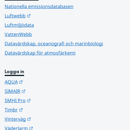
Nationella emissionsdatabasen
Länk till annan webbplats.
Luftwebb
Luftmiljödata
VattenWebb
Datavärdskap, oceanografi och marinbiologi
Datavärdskap för atmosfärkemi
Logga in
Länk till annan webbplats.
AQUA
Länk till annan webbplats.
SIMAIR
Länk till annan webbplats.
SMHI Pro
Länk till annan webbplats.
Timbr
Länk till annan webbplats.
Vinterväg
Länk till annan webbplats.
Väderlarm