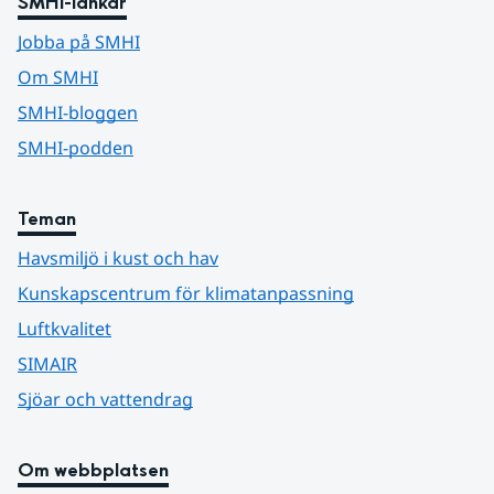
SMHI-länkar
Jobba på SMHI
Om SMHI
SMHI-bloggen
SMHI-podden
Teman
Havsmiljö i kust och hav
Kunskapscentrum för klimatanpassning
Luftkvalitet
SIMAIR
Sjöar och vattendrag
Om webbplatsen