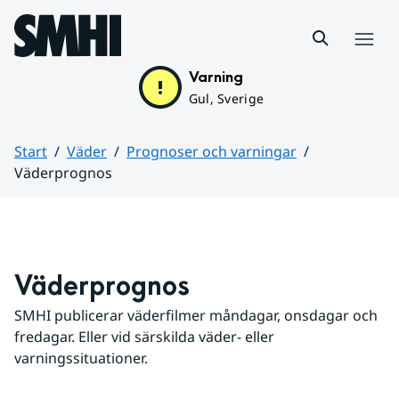
Hoppa till sidans innehåll
Meny
Varning
Gul, Sverige
Start
Väder
Prognoser och varningar
Väderprognos
Huvudinnehåll
Väderprognos
SMHI publicerar väderfilmer måndagar, onsdagar och 
fredagar. Eller vid särskilda väder- eller 
varningssituationer.