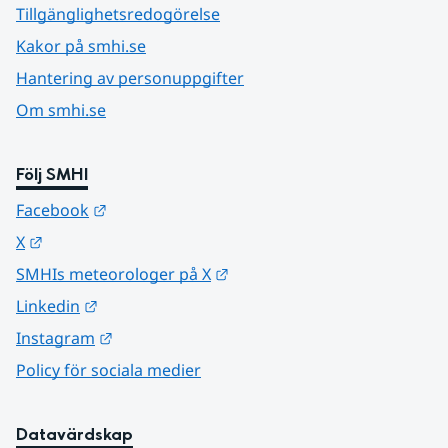
Tillgänglighetsredogörelse
Kakor på smhi.se
Hantering av personuppgifter
Om smhi.se
Följ SMHI
Länk till annan webbplats.
Facebook
Länk till annan webbplats.
X
Länk till annan webbplats.
SMHIs meteorologer på X
Länk till annan webbplats.
Linkedin
Länk till annan webbplats.
Instagram
Policy för sociala medier
Datavärdskap