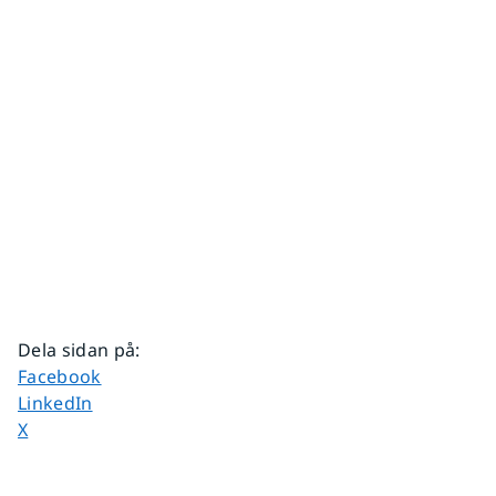
Dela sidan på
:
Dela sidan på
Facebook
Dela sidan på
LinkedIn
Dela sidan på
X