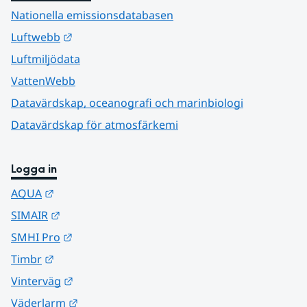
Nationella emissionsdatabasen
Länk till annan webbplats.
Luftwebb
Luftmiljödata
VattenWebb
Datavärdskap, oceanografi och marinbiologi
Datavärdskap för atmosfärkemi
Logga in
Länk till annan webbplats.
AQUA
Länk till annan webbplats.
SIMAIR
Länk till annan webbplats.
SMHI Pro
Länk till annan webbplats.
Timbr
Länk till annan webbplats.
Vinterväg
Länk till annan webbplats.
Väderlarm