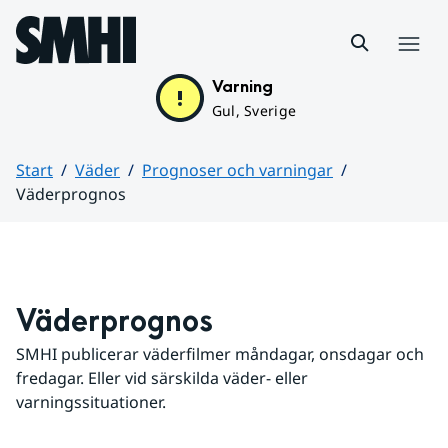
Hoppa till sidans innehåll
Meny
Varning
Gul, Sverige
Start
Väder
Prognoser och varningar
Väderprognos
Huvudinnehåll
Väderprognos
SMHI publicerar väderfilmer måndagar, onsdagar och 
fredagar. Eller vid särskilda väder- eller 
varningssituationer.