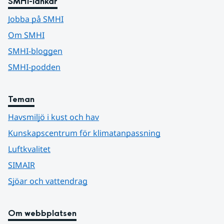
SMHI-länkar
Jobba på SMHI
Om SMHI
SMHI-bloggen
SMHI-podden
Teman
Havsmiljö i kust och hav
Kunskapscentrum för klimatanpassning
Luftkvalitet
SIMAIR
Sjöar och vattendrag
Om webbplatsen