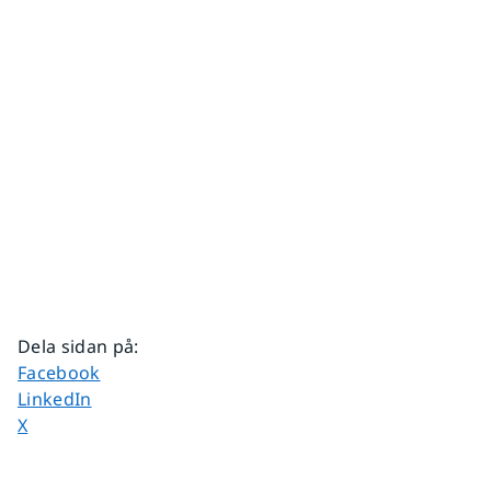
Dela sidan på
:
Dela sidan på
Facebook
Dela sidan på
LinkedIn
Dela sidan på
X