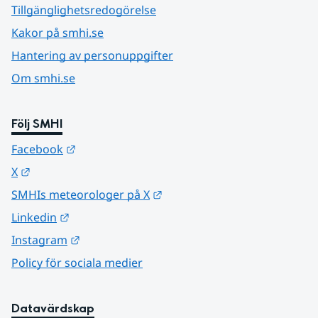
Tillgänglighetsredogörelse
Kakor på smhi.se
Hantering av personuppgifter
Om smhi.se
Följ SMHI
Länk till annan webbplats.
Facebook
Länk till annan webbplats.
X
Länk till annan webbplats.
SMHIs meteorologer på X
Länk till annan webbplats.
Linkedin
Länk till annan webbplats.
Instagram
Policy för sociala medier
Datavärdskap