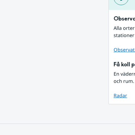
Observa
Alla orte
stationer
Observat
Få koll 
En väder
och rum. 
Radar