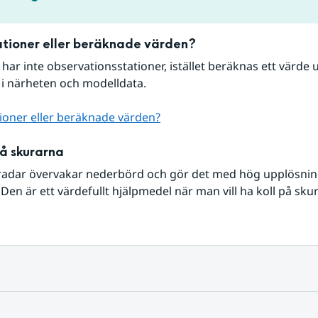
tioner eller beräknade värden?
r har inte observationsstationer, istället beräknas ett värde u
 i närheten och modelldata.
ioner eller beräknade värden?
på skurarna
radar övervakar nederbörd och gör det med hög upplösning 
Den är ett värdefullt hjälpmedel när man vill ha koll på sku