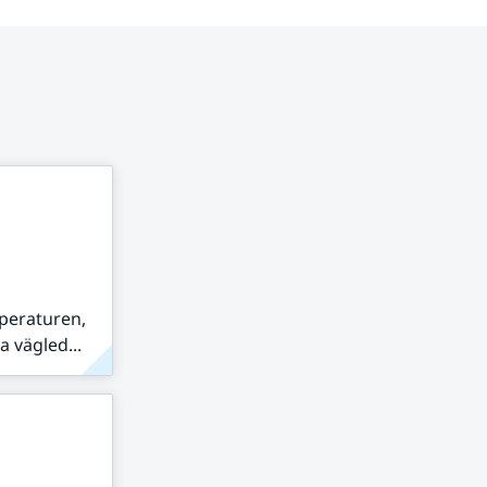
peraturen,
 vägled...