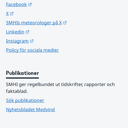
Länk till annan webbplats.
Facebook
Länk till annan webbplats.
X
Länk till annan webbplats.
SMHIs meteorologer på X
Länk till annan webbplats.
Linkedin
Länk till annan webbplats.
Instagram
Policy för sociala medier
Publikationer
SMHI ger regelbundet ut tidskrifter, rapporter och 
faktablad.
Sök publikationer
Nyhetsbladet Medvind