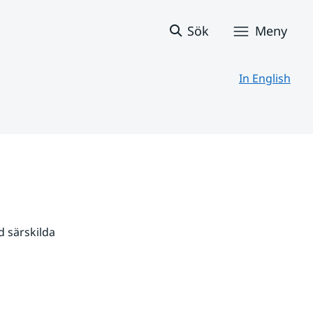
Sök
Meny
In English
 särskilda 