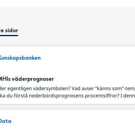
e sidor
Kunskapsbanken
MHIs väderprognoser
der egentligen vädersymbolen? Vad avser ”känns som”-tem
ka du förstå nederbördsprognosens procentsiffror? I denna
Data