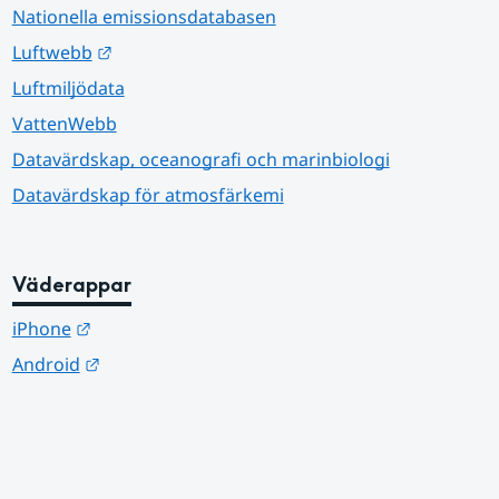
Nationella emissionsdatabasen
Länk till annan webbplats.
Luftwebb
Luftmiljödata
VattenWebb
Datavärdskap, oceanografi och marinbiologi
Datavärdskap för atmosfärkemi
Väderappar
Länk till annan webbplats.
iPhone
Länk till annan webbplats.
Android