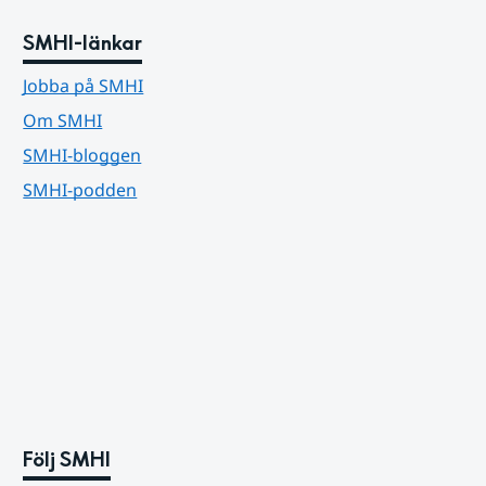
SMHI-länkar
Jobba på SMHI
Om SMHI
SMHI-bloggen
SMHI-podden
Följ SMHI