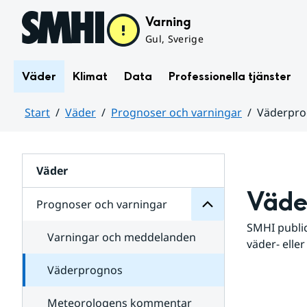
Hoppa till sidans innehåll
Varning
Gul, Sverige
Väder
Klimat
Data
Professionella tjänster
Start
Väder
Prognoser och varningar
Väderpr
varningar
och
Huvudinnehåll
Prognoser
för
Undersidor
Väder
Väde
Prognoser och varningar
SMHI public
Varningar och meddelanden
väder- eller
Väderprognos
Meteorologens kommentar