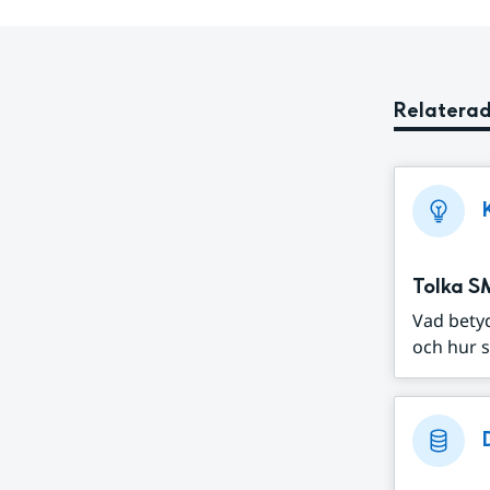
Relaterad
Tolka S
Vad bety
och hur s