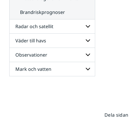
Brandriskprognoser
Radar och satellit
Väder till havs
Undersidor
för
Radar
Observationer
Undersidor
och
för
satellit
Väder
Mark och vatten
Undersidor
till
för
havs
Observationer
Undersidor
för
Mark
och
vatten
Dela sidan