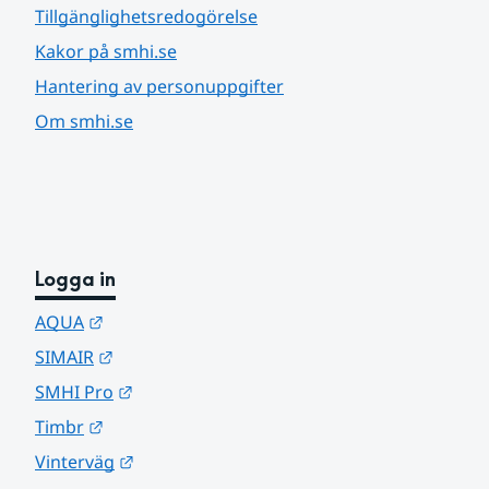
Tillgänglighetsredogörelse
Kakor på smhi.se
Hantering av personuppgifter
Om smhi.se
Logga in
Länk till annan webbplats.
AQUA
Länk till annan webbplats.
SIMAIR
Länk till annan webbplats.
SMHI Pro
Länk till annan webbplats.
Timbr
Länk till annan webbplats.
Vinterväg