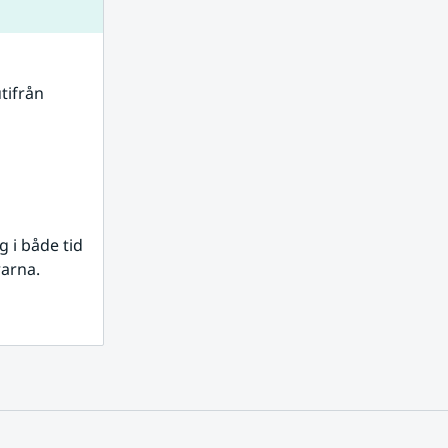
tifrån 
i både tid 
rarna.