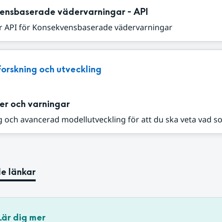
ensbaserade vädervarningar - API
r API för Konsekvensbaserade vädervarningar
Forskning och utveckling
er och varningar
 och avancerad modellutveckling för att du ska veta vad s
e länkar
Lär dig mer