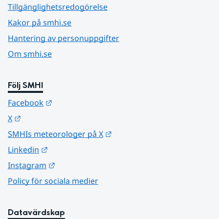
Tillgänglighetsredogörelse
Kakor på smhi.se
Hantering av personuppgifter
Om smhi.se
Följ SMHI
Länk till annan webbplats.
Facebook
Länk till annan webbplats.
X
Länk till annan webbplats.
SMHIs meteorologer på X
Länk till annan webbplats.
Linkedin
Länk till annan webbplats.
Instagram
Policy för sociala medier
Datavärdskap