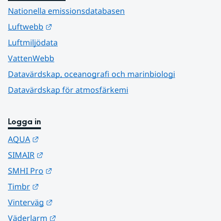
Nationella emissionsdatabasen
Länk till annan webbplats.
Luftwebb
Luftmiljödata
VattenWebb
Datavärdskap, oceanografi och marinbiologi
Datavärdskap för atmosfärkemi
Logga in
Länk till annan webbplats.
AQUA
Länk till annan webbplats.
SIMAIR
Länk till annan webbplats.
SMHI Pro
Länk till annan webbplats.
Timbr
Länk till annan webbplats.
Vinterväg
Länk till annan webbplats.
Väderlarm