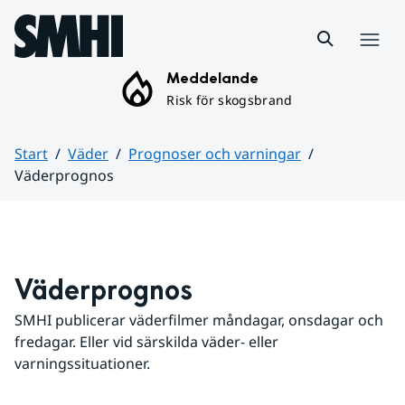
Hoppa till sidans innehåll
Meny
Meddelande
Risk för skogsbrand
Start
Väder
Prognoser och varningar
Väderprognos
Huvudinnehåll
Väderprognos
SMHI publicerar väderfilmer måndagar, onsdagar och 
fredagar. Eller vid särskilda väder- eller 
varningssituationer.