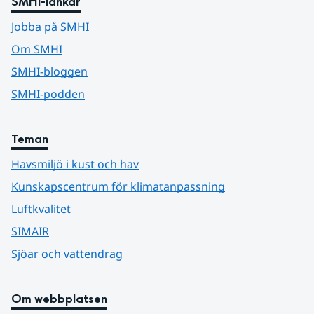
SMHI-länkar
Jobba på SMHI
Om SMHI
SMHI-bloggen
SMHI-podden
Teman
Havsmiljö i kust och hav
Kunskapscentrum för klimatanpassning
Luftkvalitet
SIMAIR
Sjöar och vattendrag
Om webbplatsen