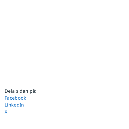
Dela sidan på
:
Dela sidan på
Facebook
Dela sidan på
LinkedIn
Dela sidan på
X