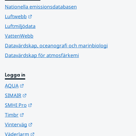
Nationella emissionsdatabasen
Länk till annan webbplats.
Luftwebb
Luftmiljödata
VattenWebb
Datavärdskap, oceanografi och marinbiologi
Datavärdskap för atmosfärkemi
Logga in
Länk till annan webbplats.
AQUA
Länk till annan webbplats.
SIMAIR
Länk till annan webbplats.
SMHI Pro
Länk till annan webbplats.
Timbr
Länk till annan webbplats.
Vinterväg
Länk till annan webbplats.
Väderlarm