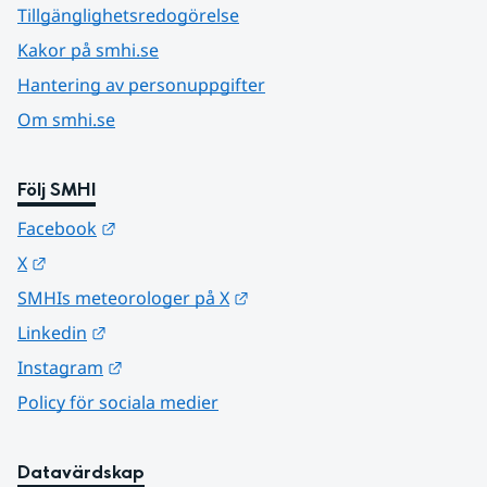
Tillgänglighetsredogörelse
Kakor på smhi.se
Hantering av personuppgifter
Om smhi.se
Följ SMHI
Länk till annan webbplats.
Facebook
Länk till annan webbplats.
X
Länk till annan webbplats.
SMHIs meteorologer på X
Länk till annan webbplats.
Linkedin
Länk till annan webbplats.
Instagram
Policy för sociala medier
Datavärdskap