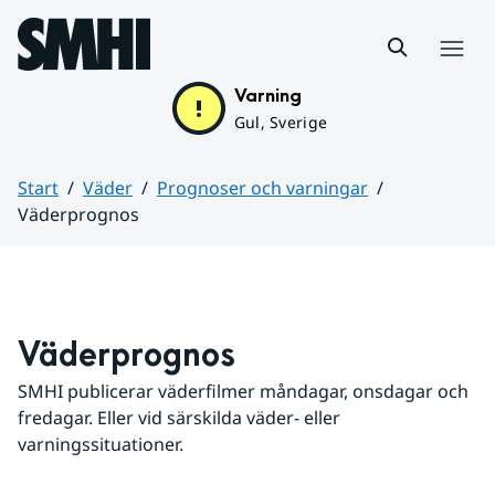
Hoppa till sidans innehåll
Meny
Varning
Gul, Sverige
Start
Väder
Prognoser och varningar
Väderprognos
Huvudinnehåll
Väderprognos
SMHI publicerar väderfilmer måndagar, onsdagar och 
fredagar. Eller vid särskilda väder- eller 
varningssituationer.