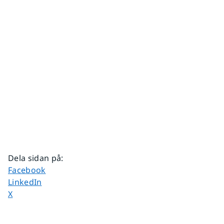
Dela sidan på
:
Dela sidan på
Facebook
Dela sidan på
LinkedIn
Dela sidan på
X