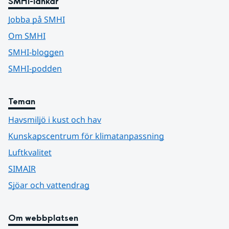
SMHI-länkar
Jobba på SMHI
Om SMHI
SMHI-bloggen
SMHI-podden
Teman
Havsmiljö i kust och hav
Kunskapscentrum för klimatanpassning
Luftkvalitet
SIMAIR
Sjöar och vattendrag
Om webbplatsen