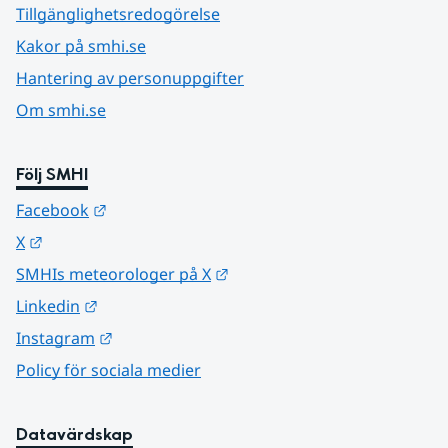
Tillgänglighetsredogörelse
Kakor på smhi.se
Hantering av personuppgifter
Om smhi.se
Följ SMHI
Länk till annan webbplats.
Facebook
Länk till annan webbplats.
X
Länk till annan webbplats.
SMHIs meteorologer på X
Länk till annan webbplats.
Linkedin
Länk till annan webbplats.
Instagram
Policy för sociala medier
Datavärdskap