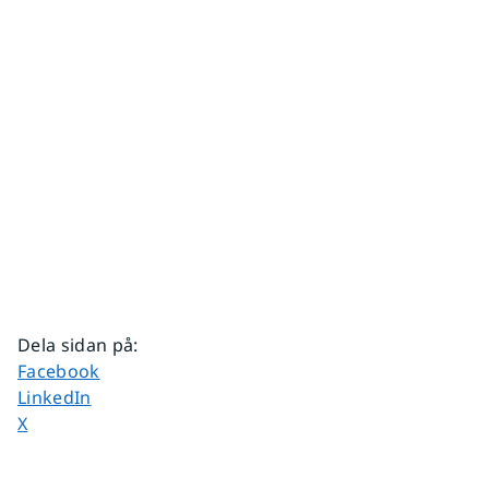
Dela sidan på
:
Dela sidan på
Facebook
Dela sidan på
LinkedIn
Dela sidan på
X