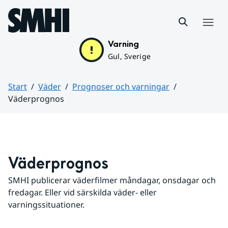
Hoppa till sidans innehåll
Meny
Varning
Gul, Sverige
Start
Väder
Prognoser och varningar
Väderprognos
Huvudinnehåll
Väderprognos
SMHI publicerar väderfilmer måndagar, onsdagar och 
fredagar. Eller vid särskilda väder- eller 
varningssituationer.