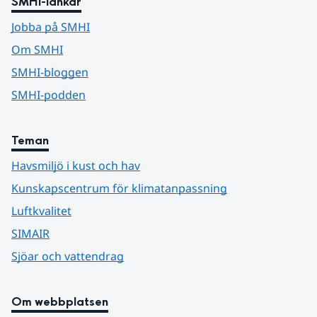
SMHI-länkar
Jobba på SMHI
Om SMHI
SMHI-bloggen
SMHI-podden
Teman
Havsmiljö i kust och hav
Kunskapscentrum för klimatanpassning
Luftkvalitet
SIMAIR
Sjöar och vattendrag
Om webbplatsen