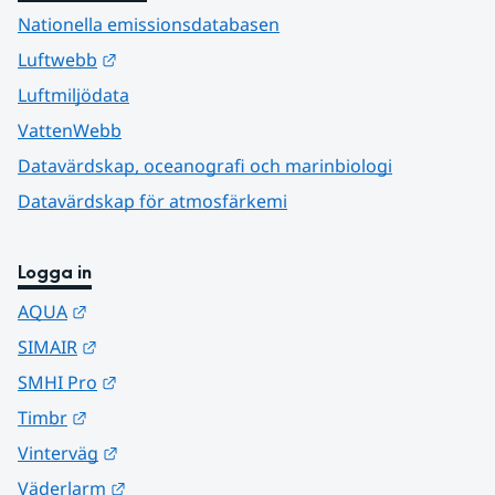
Nationella emissionsdatabasen
Länk till annan webbplats.
Luftwebb
Luftmiljödata
VattenWebb
Datavärdskap, oceanografi och marinbiologi
Datavärdskap för atmosfärkemi
Logga in
Länk till annan webbplats.
AQUA
Länk till annan webbplats.
SIMAIR
Länk till annan webbplats.
SMHI Pro
Länk till annan webbplats.
Timbr
Länk till annan webbplats.
Vinterväg
Länk till annan webbplats.
Väderlarm