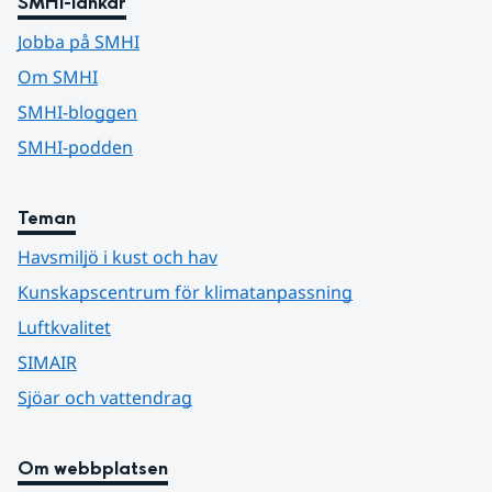
SMHI-länkar
Jobba på SMHI
Om SMHI
SMHI-bloggen
SMHI-podden
Teman
Havsmiljö i kust och hav
Kunskapscentrum för klimatanpassning
Luftkvalitet
SIMAIR
Sjöar och vattendrag
Om webbplatsen