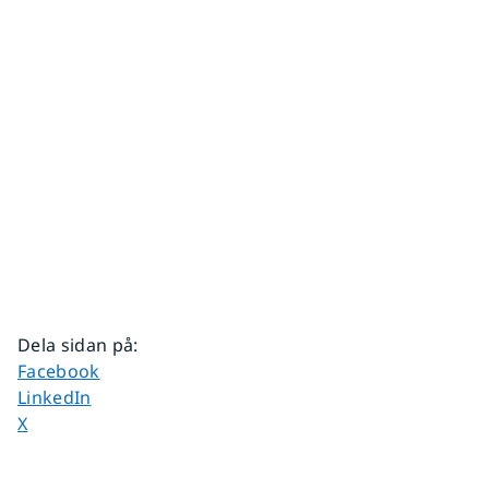
Dela sidan på
:
Dela sidan på
Facebook
Dela sidan på
LinkedIn
Dela sidan på
X