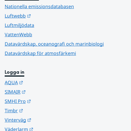
Nationella emissionsdatabasen
Länk till annan webbplats.
Luftwebb
Luftmiljödata
VattenWebb
Datavärdskap, oceanografi och marinbiologi
Datavärdskap för atmosfärkemi
Logga in
Länk till annan webbplats.
AQUA
Länk till annan webbplats.
SIMAIR
Länk till annan webbplats.
SMHI Pro
Länk till annan webbplats.
Timbr
Länk till annan webbplats.
Vinterväg
Länk till annan webbplats.
Väderlarm