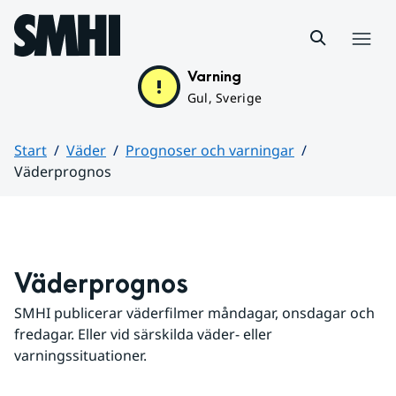
Hoppa till sidans innehåll
Meny
Varning
Gul, Sverige
Start
Väder
Prognoser och varningar
Väderprognos
Huvudinnehåll
Väderprognos
SMHI publicerar väderfilmer måndagar, onsdagar och 
fredagar. Eller vid särskilda väder- eller 
varningssituationer.