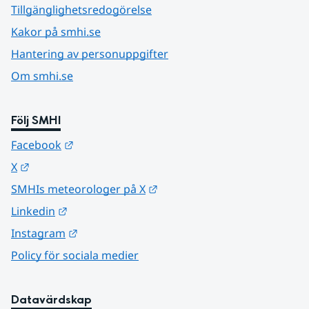
Tillgänglighetsredogörelse
Kakor på smhi.se
Hantering av personuppgifter
Om smhi.se
Följ SMHI
Länk till annan webbplats.
Facebook
Länk till annan webbplats.
X
Länk till annan webbplats.
SMHIs meteorologer på X
Länk till annan webbplats.
Linkedin
Länk till annan webbplats.
Instagram
Policy för sociala medier
Datavärdskap