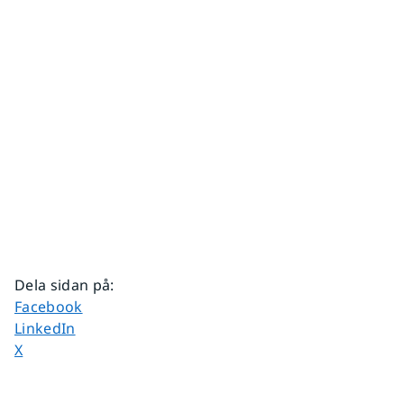
Dela sidan på
:
Dela sidan på
Facebook
Dela sidan på
LinkedIn
Dela sidan på
X