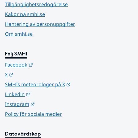
Tillgänglighetsredogörelse
Kakor på smhi.se
Hantering av personuppgifter
Om smhi.se
Följ SMHI
Länk till annan webbplats.
Facebook
Länk till annan webbplats.
X
Länk till annan webbplats.
SMHIs meteorologer på X
Länk till annan webbplats.
Linkedin
Länk till annan webbplats.
Instagram
Policy för sociala medier
Datavärdskap