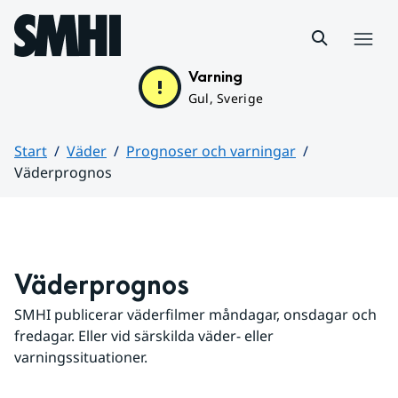
Hoppa till sidans innehåll
Meny
Varning
Gul, Sverige
Start
Väder
Prognoser och varningar
Väderprognos
Huvudinnehåll
Väderprognos
SMHI publicerar väderfilmer måndagar, onsdagar och 
fredagar. Eller vid särskilda väder- eller 
varningssituationer.