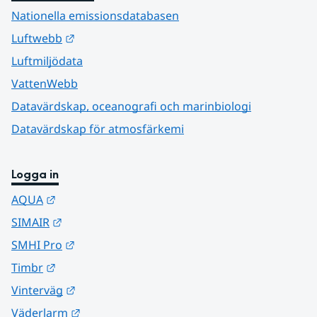
Nationella emissionsdatabasen
Länk till annan webbplats.
Luftwebb
Luftmiljödata
VattenWebb
Datavärdskap, oceanografi och marinbiologi
Datavärdskap för atmosfärkemi
Logga in
Länk till annan webbplats.
AQUA
Länk till annan webbplats.
SIMAIR
Länk till annan webbplats.
SMHI Pro
Länk till annan webbplats.
Timbr
Länk till annan webbplats.
Vinterväg
Länk till annan webbplats.
Väderlarm