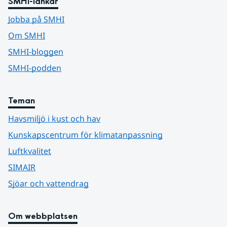
SMHI-länkar
Jobba på SMHI
Om SMHI
SMHI-bloggen
SMHI-podden
Teman
Havsmiljö i kust och hav
Kunskapscentrum för klimatanpassning
Luftkvalitet
SIMAIR
Sjöar och vattendrag
Om webbplatsen