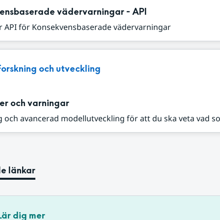
ensbaserade vädervarningar - API
r API för Konsekvensbaserade vädervarningar
Forskning och utveckling
er och varningar
 och avancerad modellutveckling för att du ska veta vad s
e länkar
Lär dig mer