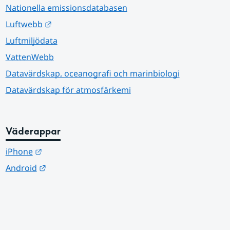
Nationella emissionsdatabasen
Länk till annan webbplats.
Luftwebb
Luftmiljödata
VattenWebb
Datavärdskap, oceanografi och marinbiologi
Datavärdskap för atmosfärkemi
Väderappar
Länk till annan webbplats.
iPhone
Länk till annan webbplats.
Android