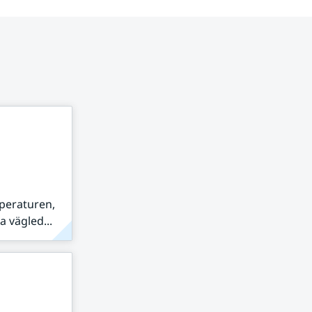
peraturen,
 vägled...