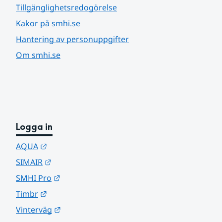
Tillgänglighetsredogörelse
Kakor på smhi.se
Hantering av personuppgifter
Om smhi.se
Logga in
Länk till annan webbplats.
AQUA
Länk till annan webbplats.
SIMAIR
Länk till annan webbplats.
SMHI Pro
Länk till annan webbplats.
Timbr
Länk till annan webbplats.
Vinterväg