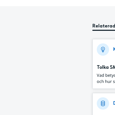
Relaterad
Tolka S
Vad bety
och hur s