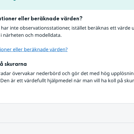
tioner eller beräknade värden?
r har inte observationsstationer, istället beräknas ett värde u
 i närheten och modelldata.
ioner eller beräknade värden?
på skurarna
radar övervakar nederbörd och gör det med hög upplösning 
Den är ett värdefullt hjälpmedel när man vill ha koll på sku