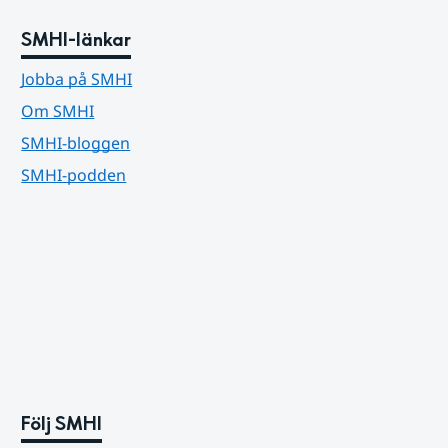
SMHI-länkar
Jobba på SMHI
Om SMHI
SMHI-bloggen
SMHI-podden
Följ SMHI