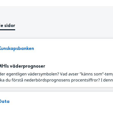
e sidor
Kunskapsbanken
MHIs väderprognoser
der egentligen vädersymbolen? Vad avser ”känns som”-tem
ka du förstå nederbördsprognosens procentsiffror? I denna
Data