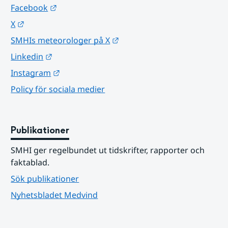
Länk till annan webbplats.
Facebook
Länk till annan webbplats.
X
Länk till annan webbplats.
SMHIs meteorologer på X
Länk till annan webbplats.
Linkedin
Länk till annan webbplats.
Instagram
Policy för sociala medier
Publikationer
SMHI ger regelbundet ut tidskrifter, rapporter och 
faktablad.
Sök publikationer
Nyhetsbladet Medvind