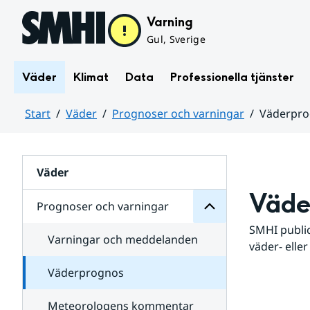
Hoppa till sidans innehåll
Varning
Gul, Sverige
Väder
Klimat
Data
Professionella tjänster
Start
Väder
Prognoser och varningar
Väderpr
varningar
och
Huvudinnehåll
Prognoser
för
Undersidor
Väder
Väde
Prognoser och varningar
SMHI public
Varningar och meddelanden
väder- eller
Väderprognos
Meteorologens kommentar