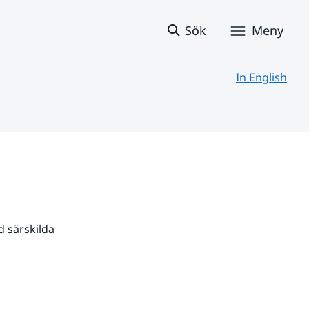
Sök
Meny
In English
 särskilda 