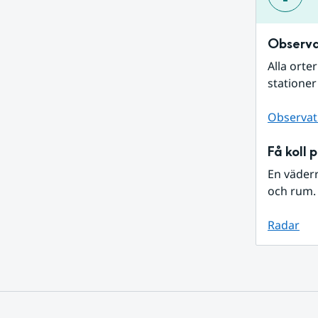
Observa
Alla orte
stationer
Observat
Få koll 
En väder
och rum. 
Radar