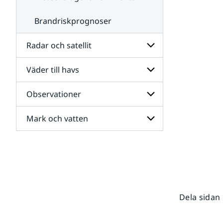
Brandriskprognoser
Radar och satellit
Väder till havs
Undersidor
för
Radar
Observationer
Undersidor
och
för
satellit
Väder
Mark och vatten
Undersidor
till
för
havs
Observationer
Undersidor
för
Mark
och
vatten
Dela sidan