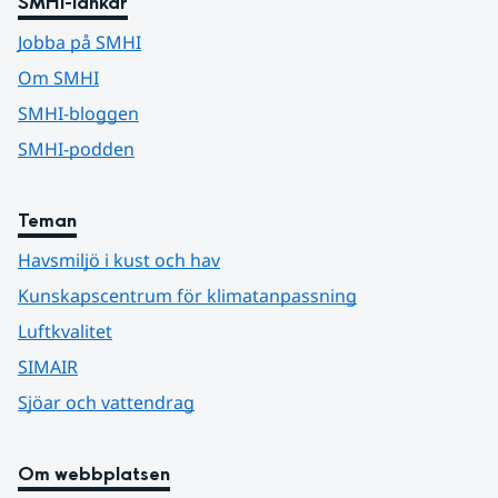
SMHI-länkar
Jobba på SMHI
Om SMHI
SMHI-bloggen
SMHI-podden
Teman
Havsmiljö i kust och hav
Kunskapscentrum för klimatanpassning
Luftkvalitet
SIMAIR
Sjöar och vattendrag
Om webbplatsen