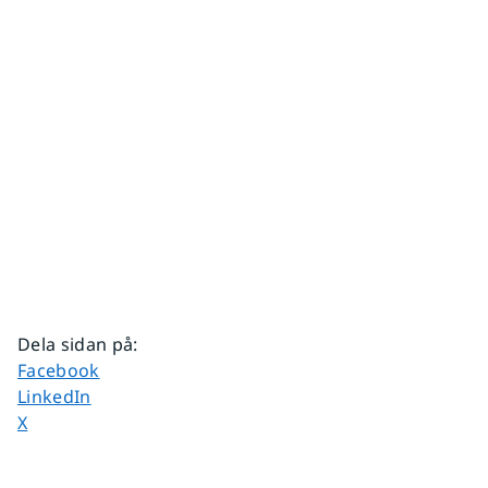
Dela sidan på
:
Dela sidan på
Facebook
Dela sidan på
LinkedIn
Dela sidan på
X