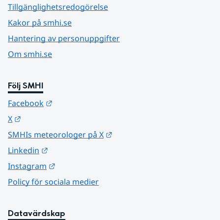
Tillgänglighetsredogörelse
Kakor på smhi.se
Hantering av personuppgifter
Om smhi.se
Följ SMHI
Länk till annan webbplats.
Facebook
Länk till annan webbplats.
X
Länk till annan webbplats.
SMHIs meteorologer på X
Länk till annan webbplats.
Linkedin
Länk till annan webbplats.
Instagram
Policy för sociala medier
Datavärdskap