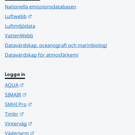
Nationella emissionsdatabasen
Länk till annan webbplats.
Luftwebb
Luftmiljödata
VattenWebb
Datavärdskap, oceanografi och marinbiologi
Datavärdskap för atmosfärkemi
Logga in
Länk till annan webbplats.
AQUA
Länk till annan webbplats.
SIMAIR
Länk till annan webbplats.
SMHI Pro
Länk till annan webbplats.
Timbr
Länk till annan webbplats.
Vinterväg
Länk till annan webbplats.
Väderlarm