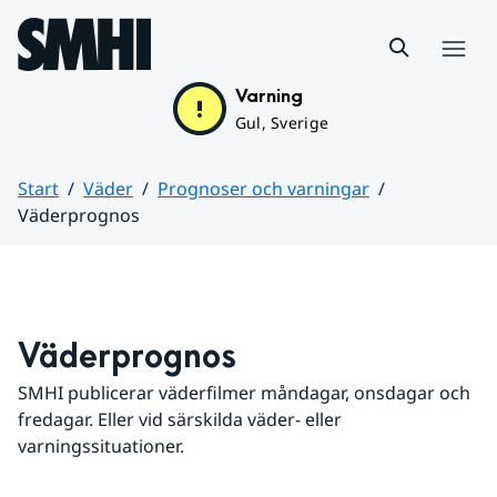
Hoppa till sidans innehåll
Meny
Varning
Gul, Sverige
Start
Väder
Prognoser och varningar
Väderprognos
Huvudinnehåll
Väderprognos
SMHI publicerar väderfilmer måndagar, onsdagar och 
fredagar. Eller vid särskilda väder- eller 
varningssituationer.