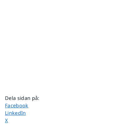
Dela sidan på
:
Dela sidan på
Facebook
Dela sidan på
LinkedIn
Dela sidan på
X