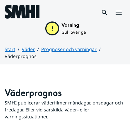
Hoppa till sidans innehåll
Meny
Varning
Gul, Sverige
Start
Väder
Prognoser och varningar
Väderprognos
Huvudinnehåll
Väderprognos
SMHI publicerar väderfilmer måndagar, onsdagar och 
fredagar. Eller vid särskilda väder- eller 
varningssituationer.