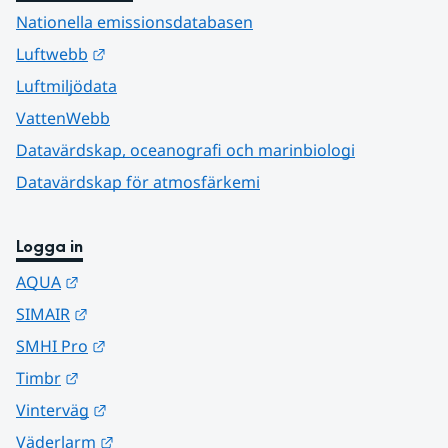
Nationella emissionsdatabasen
Länk till annan webbplats.
Luftwebb
Luftmiljödata
VattenWebb
Datavärdskap, oceanografi och marinbiologi
Datavärdskap för atmosfärkemi
Logga in
Länk till annan webbplats.
AQUA
Länk till annan webbplats.
SIMAIR
Länk till annan webbplats.
SMHI Pro
Länk till annan webbplats.
Timbr
Länk till annan webbplats.
Vinterväg
Länk till annan webbplats.
Väderlarm