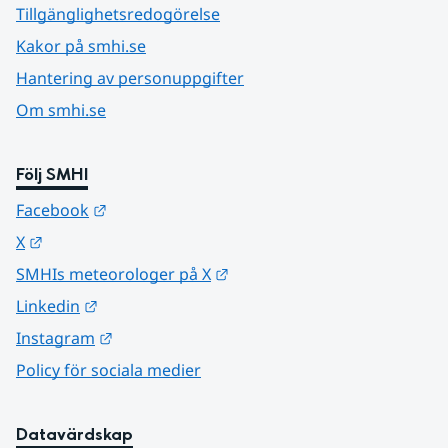
Tillgänglighetsredogörelse
Kakor på smhi.se
Hantering av personuppgifter
Om smhi.se
Följ SMHI
Länk till annan webbplats.
Facebook
Länk till annan webbplats.
X
Länk till annan webbplats.
SMHIs meteorologer på X
Länk till annan webbplats.
Linkedin
Länk till annan webbplats.
Instagram
Policy för sociala medier
Datavärdskap