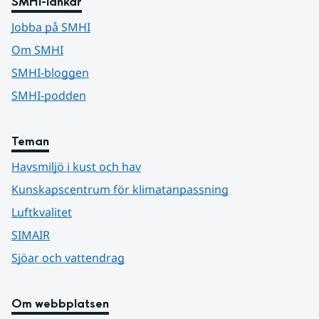
SMHI-länkar
Jobba på SMHI
Om SMHI
SMHI-bloggen
SMHI-podden
Teman
Havsmiljö i kust och hav
Kunskapscentrum för klimatanpassning
Luftkvalitet
SIMAIR
Sjöar och vattendrag
Om webbplatsen