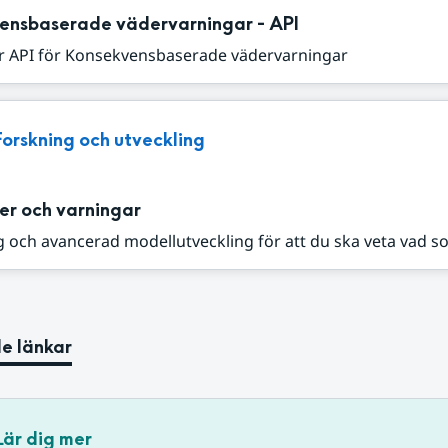
ensbaserade vädervarningar - API
r API för Konsekvensbaserade vädervarningar
Forskning och utveckling
er och varningar
 och avancerad modellutveckling för att du ska veta vad s
e länkar
Lär dig mer