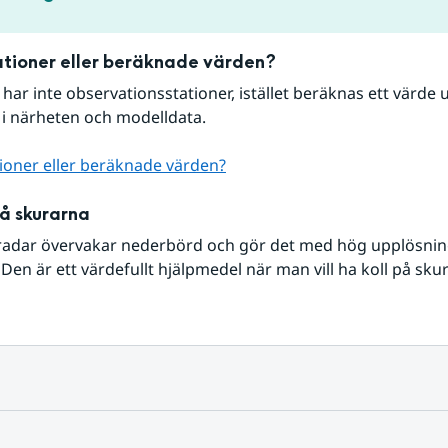
tioner eller beräknade värden?
r har inte observationsstationer, istället beräknas ett värde u
 i närheten och modelldata.
ioner eller beräknade värden?
på skurarna
radar övervakar nederbörd och gör det med hög upplösning 
Den är ett värdefullt hjälpmedel när man vill ha koll på sku