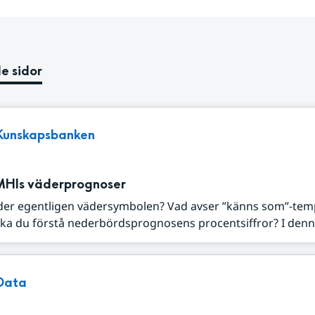
e sidor
Kunskapsbanken
MHIs väderprognoser
der egentligen vädersymbolen? Vad avser ”känns som”-tem
ka du förstå nederbördsprognosens procentsiffror? I denna
Data