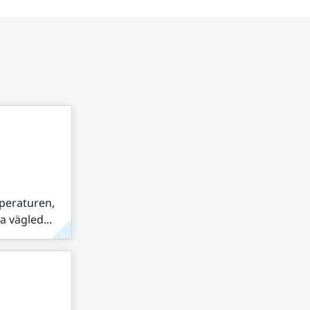
peraturen,
 vägled...