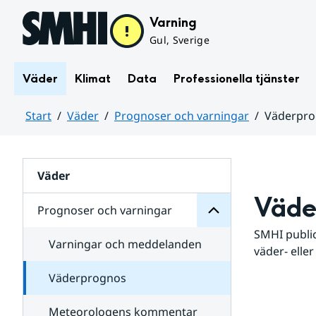
Hoppa till sidans innehåll
Varning
Gul, Sverige
Väder
Klimat
Data
Professionella tjänster
Start
Väder
Prognoser och varningar
Väderpr
varningar
och
Huvudinnehåll
Prognoser
för
Undersidor
Väder
Väde
Prognoser och varningar
SMHI public
Varningar och meddelanden
väder- eller
Väderprognos
Meteorologens kommentar