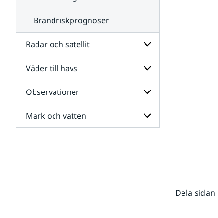
Brandriskprognoser
Radar och satellit
Väder till havs
Undersidor
för
Radar
Observationer
Undersidor
och
för
satellit
Väder
Mark och vatten
Undersidor
till
för
havs
Observationer
Undersidor
för
Mark
och
vatten
Dela sidan