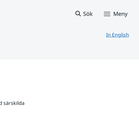
Sök
Meny
In English
 särskilda 