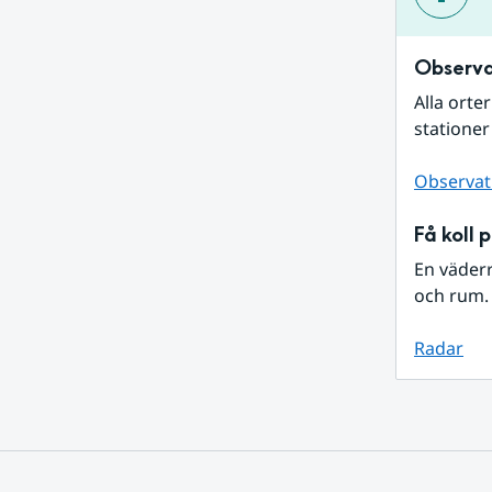
Observa
Alla orte
stationer
Observat
Få koll 
En väder
och rum. 
Radar