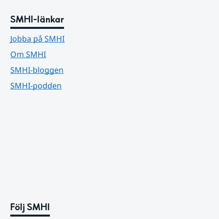
SMHI-länkar
Jobba på SMHI
Om SMHI
SMHI-bloggen
SMHI-podden
Följ SMHI