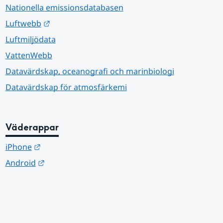
Nationella emissionsdatabasen
Länk till annan webbplats.
Luftwebb
Luftmiljödata
VattenWebb
Datavärdskap, oceanografi och marinbiologi
Datavärdskap för atmosfärkemi
Väderappar
Länk till annan webbplats.
iPhone
Länk till annan webbplats.
Android