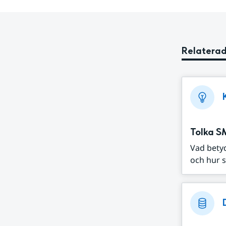
Relaterad
Tolka S
Vad bety
och hur s