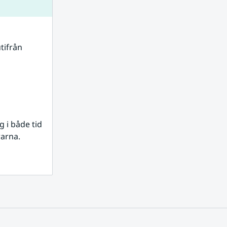
tifrån 
i både tid 
rarna.