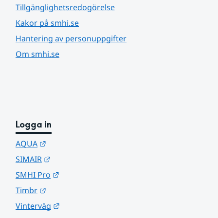
Tillgänglighetsredogörelse
Kakor på smhi.se
Hantering av personuppgifter
Om smhi.se
Logga in
Länk till annan webbplats.
AQUA
Länk till annan webbplats.
SIMAIR
Länk till annan webbplats.
SMHI Pro
Länk till annan webbplats.
Timbr
Länk till annan webbplats.
Vinterväg