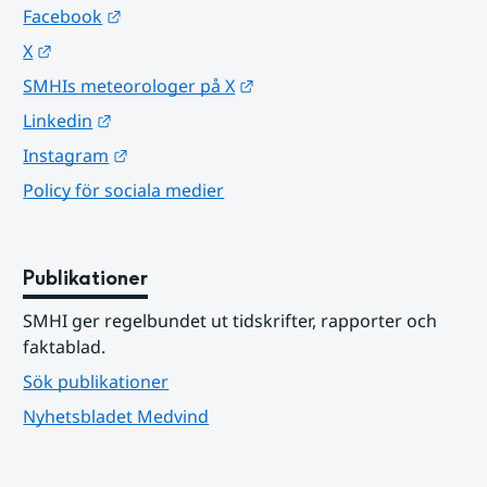
Länk till annan webbplats.
Facebook
Länk till annan webbplats.
X
Länk till annan webbplats.
SMHIs meteorologer på X
Länk till annan webbplats.
Linkedin
Länk till annan webbplats.
Instagram
Policy för sociala medier
Publikationer
SMHI ger regelbundet ut tidskrifter, rapporter och 
faktablad.
Sök publikationer
Nyhetsbladet Medvind