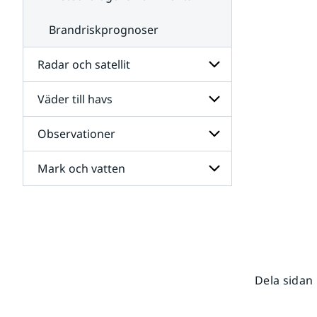
Brandriskprognoser
Radar och satellit
Väder till havs
Undersidor
för
Radar
Observationer
Undersidor
och
för
satellit
Väder
Mark och vatten
Undersidor
till
för
havs
Observationer
Undersidor
för
Mark
och
vatten
Dela sidan