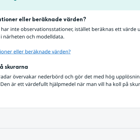
tioner eller beräknade värden?
r har inte observationsstationer, istället beräknas ett värde u
 i närheten och modelldata.
ioner eller beräknade värden?
på skurarna
radar övervakar nederbörd och gör det med hög upplösning 
Den är ett värdefullt hjälpmedel när man vill ha koll på sku