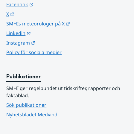
Länk till annan webbplats.
Facebook
Länk till annan webbplats.
X
Länk till annan webbplats.
SMHIs meteorologer på X
Länk till annan webbplats.
Linkedin
Länk till annan webbplats.
Instagram
Policy för sociala medier
Publikationer
SMHI ger regelbundet ut tidskrifter, rapporter och 
faktablad.
Sök publikationer
Nyhetsbladet Medvind