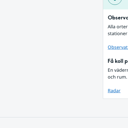
Observa
Alla orte
stationer
Observat
Få koll 
En väder
och rum. 
Radar