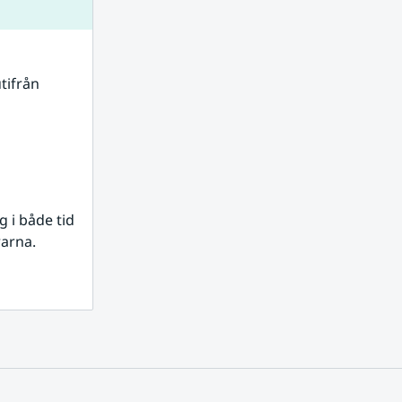
tifrån 
i både tid 
rarna.