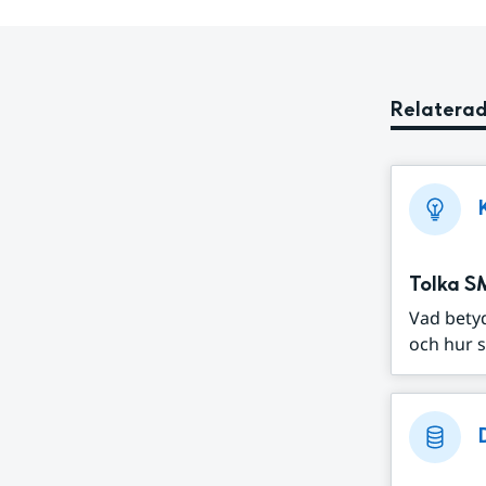
Relaterad
Tolka S
Vad bety
och hur s