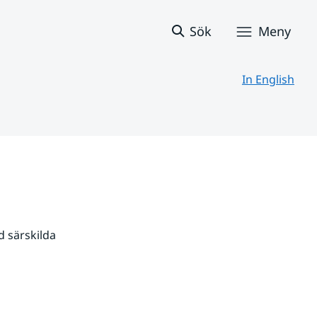
Sök
Meny
In English
 särskilda 