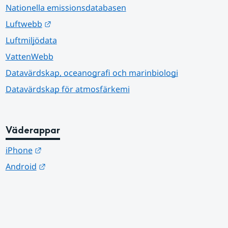
Nationella emissionsdatabasen
Länk till annan webbplats.
Luftwebb
Luftmiljödata
VattenWebb
Datavärdskap, oceanografi och marinbiologi
Datavärdskap för atmosfärkemi
Väderappar
Länk till annan webbplats.
iPhone
Länk till annan webbplats.
Android