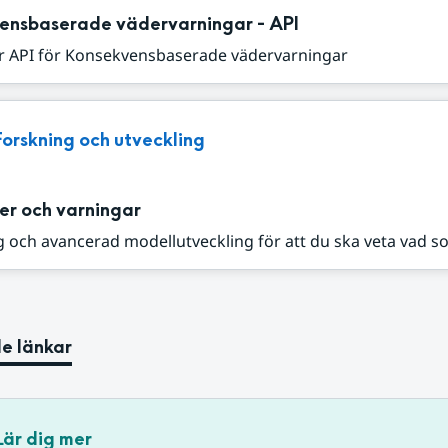
ensbaserade vädervarningar - API
r API för Konsekvensbaserade vädervarningar
Forskning och utveckling
er och varningar
 och avancerad modellutveckling för att du ska veta vad s
e länkar
Lär dig mer