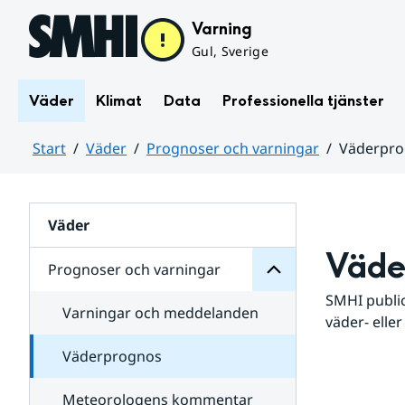
Hoppa till sidans innehåll
Varning
Gul, Sverige
Väder
Klimat
Data
Professionella tjänster
Start
Väder
Prognoser och varningar
Väderpr
varningar
och
Huvudinnehåll
Prognoser
för
Undersidor
Väder
Väde
Prognoser och varningar
SMHI public
Varningar och meddelanden
väder- eller
Väderprognos
Meteorologens kommentar