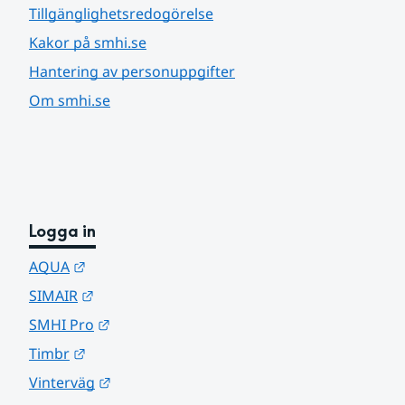
Tillgänglighetsredogörelse
Kakor på smhi.se
Hantering av personuppgifter
Om smhi.se
Logga in
Länk till annan webbplats.
AQUA
Länk till annan webbplats.
SIMAIR
Länk till annan webbplats.
SMHI Pro
Länk till annan webbplats.
Timbr
Länk till annan webbplats.
Vinterväg