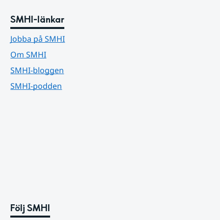
SMHI-länkar
Jobba på SMHI
Om SMHI
SMHI-bloggen
SMHI-podden
Följ SMHI