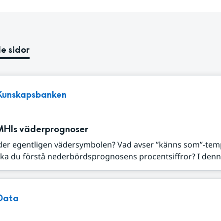
e sidor
Kunskapsbanken
MHIs väderprognoser
der egentligen vädersymbolen? Vad avser ”känns som”-tem
ka du förstå nederbördsprognosens procentsiffror? I denna
Data