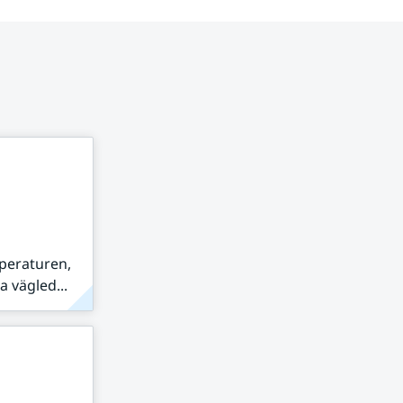
peraturen,
 vägled...