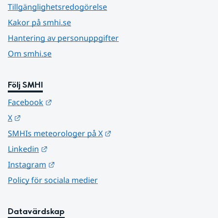
Tillgänglighetsredogörelse
Kakor på smhi.se
Hantering av personuppgifter
Om smhi.se
Följ SMHI
Länk till annan webbplats.
Facebook
Länk till annan webbplats.
X
Länk till annan webbplats.
SMHIs meteorologer på X
Länk till annan webbplats.
Linkedin
Länk till annan webbplats.
Instagram
Policy för sociala medier
Datavärdskap