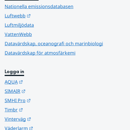
Nationella emissionsdatabasen
Länk till annan webbplats.
Luftwebb
Luftmiljödata
VattenWebb
Datavärdskap, oceanografi och marinbiologi
Datavärdskap för atmosfärkemi
Logga in
Länk till annan webbplats.
AQUA
Länk till annan webbplats.
SIMAIR
Länk till annan webbplats.
SMHI Pro
Länk till annan webbplats.
Timbr
Länk till annan webbplats.
Vinterväg
Länk till annan webbplats.
Väderlarm