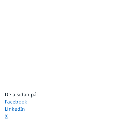
Dela sidan på
:
Dela sidan på
Facebook
Dela sidan på
LinkedIn
Dela sidan på
X