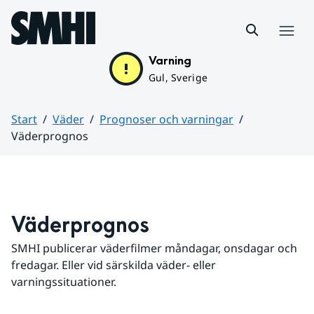
Hoppa till sidans innehåll
Meny
Varning
Gul, Sverige
Start
Väder
Prognoser och varningar
Väderprognos
Huvudinnehåll
Väderprognos
SMHI publicerar väderfilmer måndagar, onsdagar och 
fredagar. Eller vid särskilda väder- eller 
varningssituationer.