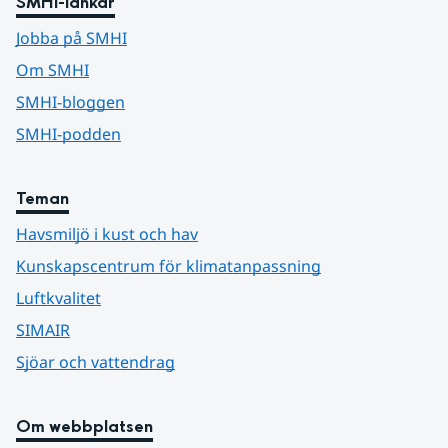
SMHI-länkar
Jobba på SMHI
Om SMHI
SMHI-bloggen
SMHI-podden
Teman
Havsmiljö i kust och hav
Kunskapscentrum för klimatanpassning
Luftkvalitet
SIMAIR
Sjöar och vattendrag
Om webbplatsen