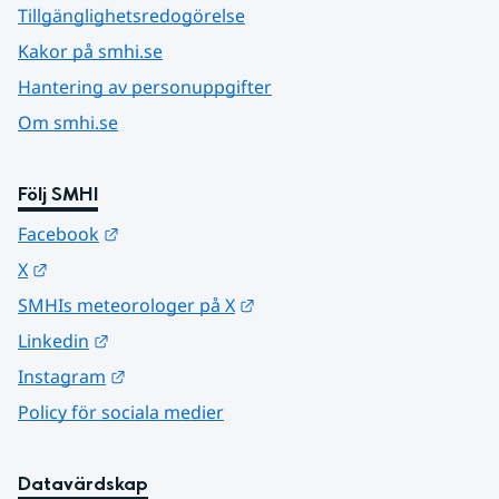
Tillgänglighetsredogörelse
Kakor på smhi.se
Hantering av personuppgifter
Om smhi.se
Följ SMHI
Länk till annan webbplats.
Facebook
Länk till annan webbplats.
X
Länk till annan webbplats.
SMHIs meteorologer på X
Länk till annan webbplats.
Linkedin
Länk till annan webbplats.
Instagram
Policy för sociala medier
Datavärdskap