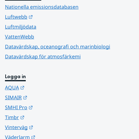
Nationella emissionsdatabasen
Länk till annan webbplats.
Luftwebb
Luftmiljödata
VattenWebb
Datavärdskap, oceanografi och marinbiologi
Datavärdskap för atmosfärkemi
Logga in
Länk till annan webbplats.
AQUA
Länk till annan webbplats.
SIMAIR
Länk till annan webbplats.
SMHI Pro
Länk till annan webbplats.
Timbr
Länk till annan webbplats.
Vinterväg
Länk till annan webbplats.
Väderlarm