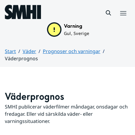
Hoppa till sidans innehåll
Meny
Varning
Gul, Sverige
Start
Väder
Prognoser och varningar
Väderprognos
Huvudinnehåll
Väderprognos
SMHI publicerar väderfilmer måndagar, onsdagar och 
fredagar. Eller vid särskilda väder- eller 
varningssituationer.