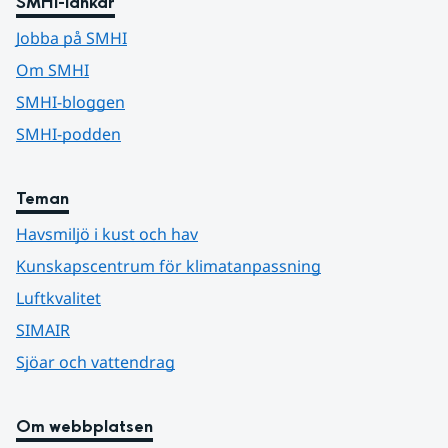
SMHI-länkar
Jobba på SMHI
Om SMHI
SMHI-bloggen
SMHI-podden
Teman
Havsmiljö i kust och hav
Kunskapscentrum för klimatanpassning
Luftkvalitet
SIMAIR
Sjöar och vattendrag
Om webbplatsen