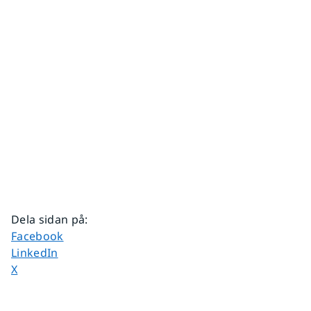
Dela sidan på
:
Dela sidan på
Facebook
Dela sidan på
LinkedIn
Dela sidan på
X