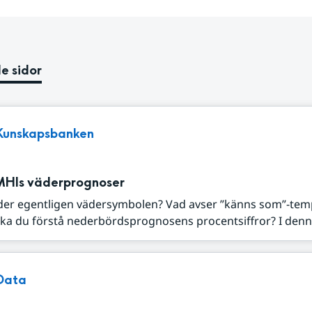
e sidor
Kunskapsbanken
MHIs väderprognoser
der egentligen vädersymbolen? Vad avser ”känns som”-tem
ka du förstå nederbördsprognosens procentsiffror? I denna
Data