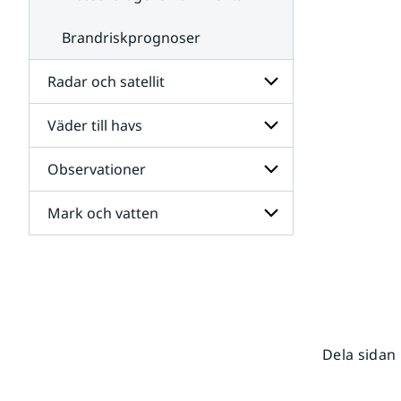
Brandriskprognoser
Radar och satellit
Väder till havs
Undersidor
för
Radar
Observationer
Undersidor
och
för
satellit
Väder
Mark och vatten
Undersidor
till
för
havs
Observationer
Undersidor
för
Mark
och
vatten
Dela sidan