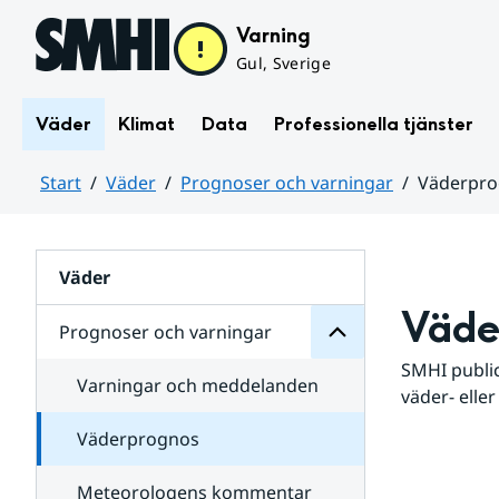
Hoppa till sidans innehåll
Varning
Gul, Sverige
Väder
Klimat
Data
Professionella tjänster
Start
Väder
Prognoser och varningar
Väderpr
varningar
och
Huvudinnehåll
Prognoser
för
Undersidor
Väder
Väde
Prognoser och varningar
SMHI public
Varningar och meddelanden
väder- eller
Väderprognos
Meteorologens kommentar