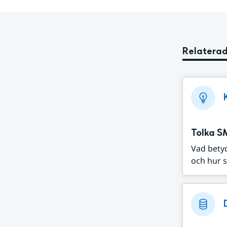
Relaterad
Tolka S
Vad bety
och hur s