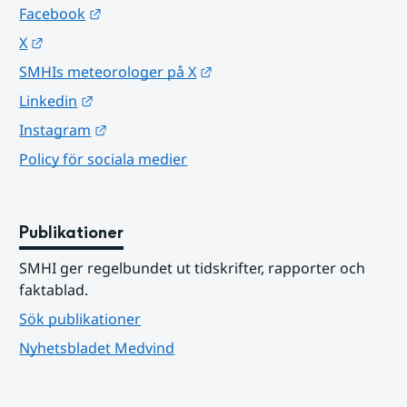
Länk till annan webbplats.
Facebook
Länk till annan webbplats.
X
Länk till annan webbplats.
SMHIs meteorologer på X
Länk till annan webbplats.
Linkedin
Länk till annan webbplats.
Instagram
Policy för sociala medier
Publikationer
SMHI ger regelbundet ut tidskrifter, rapporter och 
faktablad.
Sök publikationer
Nyhetsbladet Medvind