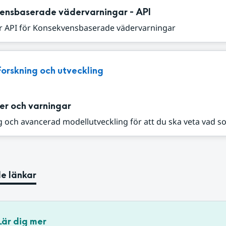
ensbaserade vädervarningar - API
r API för Konsekvensbaserade vädervarningar
Forskning och utveckling
er och varningar
 och avancerad modellutveckling för att du ska veta vad s
e länkar
Lär dig mer