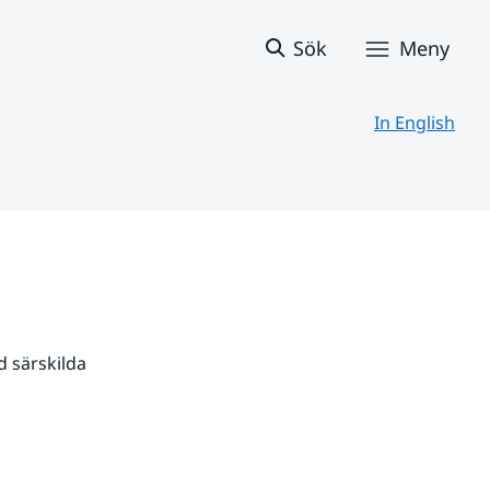
Sök
Meny
In English
 särskilda 