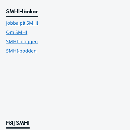
SMHI-länkar
Jobba på SMHI
Om SMHI
SMHI-bloggen
SMHI-podden
Följ SMHI