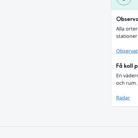
Observa
Alla orte
stationer
Observat
Få koll 
En väder
och rum. 
Radar