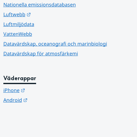
Nationella emissionsdatabasen
Länk till annan webbplats.
Luftwebb
Luftmiljödata
VattenWebb
Datavärdskap, oceanografi och marinbiologi
Datavärdskap för atmosfärkemi
Väderappar
Länk till annan webbplats.
iPhone
Länk till annan webbplats.
Android