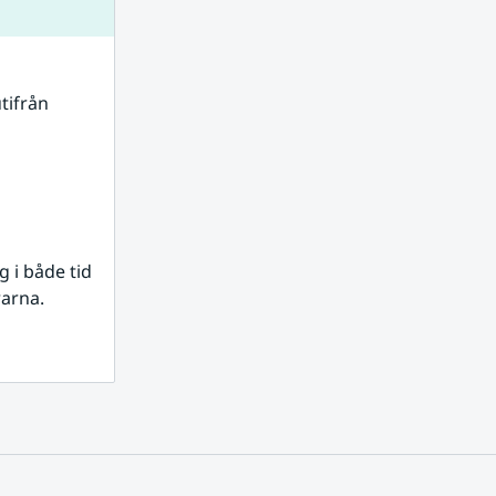
tifrån 
i både tid 
rarna.