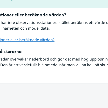
tioner eller beräknade värden?
r har inte observationsstationer, istället beräknas ett värde u
 i närheten och modelldata.
ioner eller beräknade värden?
på skurarna
radar övervakar nederbörd och gör det med hög upplösning 
Den är ett värdefullt hjälpmedel när man vill ha koll på sku