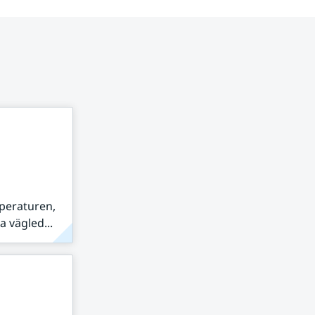
peraturen,
 vägled...