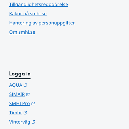
Tillgänglighetsredogörelse
Kakor på smhi.se
Hantering av personuppgifter
Om smhi.se
Logga in
Länk till annan webbplats.
AQUA
Länk till annan webbplats.
SIMAIR
Länk till annan webbplats.
SMHI Pro
Länk till annan webbplats.
Timbr
Länk till annan webbplats.
Vinterväg