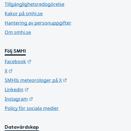
Tillgänglighetsredogörelse
Kakor på smhi.se
Hantering av personuppgifter
Om smhi.se
Följ SMHI
Länk till annan webbplats.
Facebook
Länk till annan webbplats.
X
Länk till annan webbplats.
SMHIs meteorologer på X
Länk till annan webbplats.
Linkedin
Länk till annan webbplats.
Instagram
Policy för sociala medier
Datavärdskap