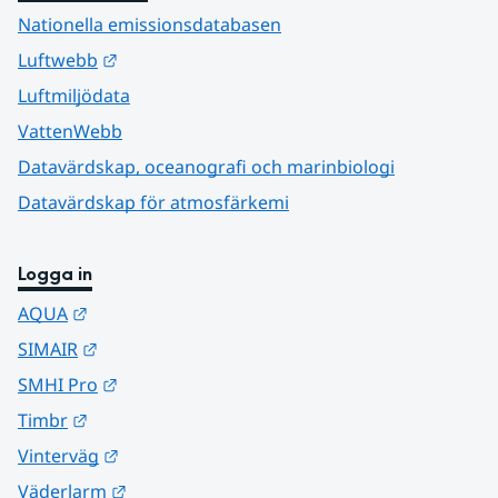
Nationella emissionsdatabasen
Länk till annan webbplats.
Luftwebb
Luftmiljödata
VattenWebb
Datavärdskap, oceanografi och marinbiologi
Datavärdskap för atmosfärkemi
Logga in
Länk till annan webbplats.
AQUA
Länk till annan webbplats.
SIMAIR
Länk till annan webbplats.
SMHI Pro
Länk till annan webbplats.
Timbr
Länk till annan webbplats.
Vinterväg
Länk till annan webbplats.
Väderlarm