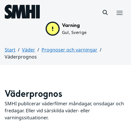
Hoppa till sidans innehåll
Meny
Varning
Gul, Sverige
Start
Väder
Prognoser och varningar
Väderprognos
Huvudinnehåll
Väderprognos
SMHI publicerar väderfilmer måndagar, onsdagar och 
fredagar. Eller vid särskilda väder- eller 
varningssituationer.