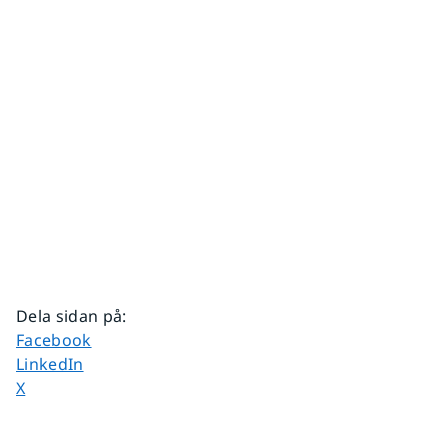
Dela sidan på
:
Dela sidan på
Facebook
Dela sidan på
LinkedIn
Dela sidan på
X