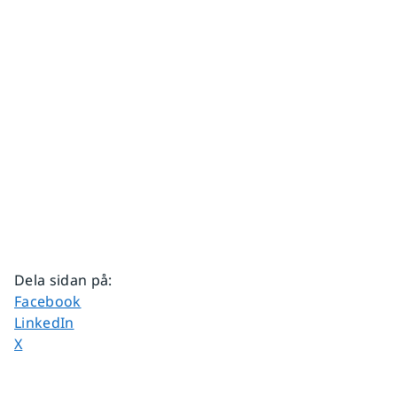
Dela sidan på
:
Dela sidan på
Facebook
Dela sidan på
LinkedIn
Dela sidan på
X