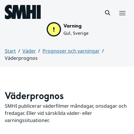
Hoppa till sidans innehåll
Meny
Varning
Gul, Sverige
Start
Väder
Prognoser och varningar
Väderprognos
Huvudinnehåll
Väderprognos
SMHI publicerar väderfilmer måndagar, onsdagar och 
fredagar. Eller vid särskilda väder- eller 
varningssituationer.