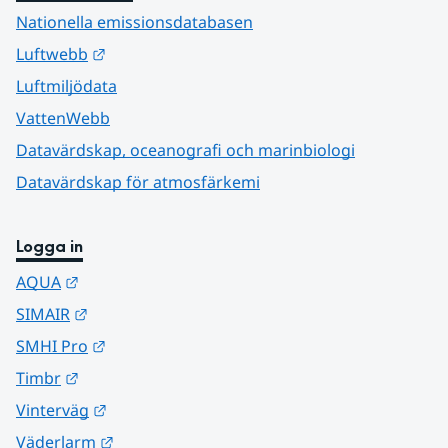
Nationella emissionsdatabasen
Länk till annan webbplats.
Luftwebb
Luftmiljödata
VattenWebb
Datavärdskap, oceanografi och marinbiologi
Datavärdskap för atmosfärkemi
Logga in
Länk till annan webbplats.
AQUA
Länk till annan webbplats.
SIMAIR
Länk till annan webbplats.
SMHI Pro
Länk till annan webbplats.
Timbr
Länk till annan webbplats.
Vinterväg
Länk till annan webbplats.
Väderlarm