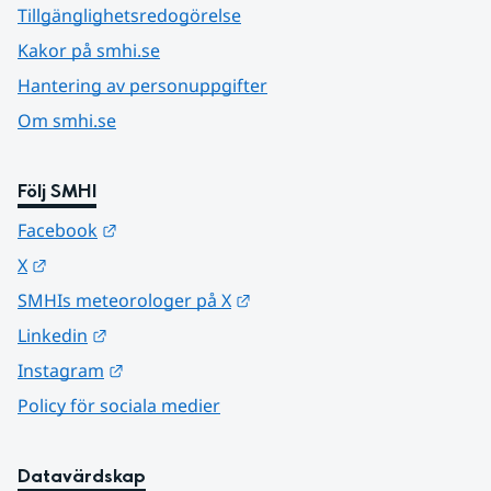
Tillgänglighetsredogörelse
Kakor på smhi.se
Hantering av personuppgifter
Om smhi.se
Följ SMHI
Länk till annan webbplats.
Facebook
Länk till annan webbplats.
X
Länk till annan webbplats.
SMHIs meteorologer på X
Länk till annan webbplats.
Linkedin
Länk till annan webbplats.
Instagram
Policy för sociala medier
Datavärdskap