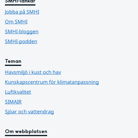
SMHI-länkar
Jobba på SMHI
Om SMHI
SMHI-bloggen
SMHI-podden
Teman
Havsmiljö i kust och hav
Kunskapscentrum för klimatanpassning
Luftkvalitet
SIMAIR
Sjöar och vattendrag
Om webbplatsen