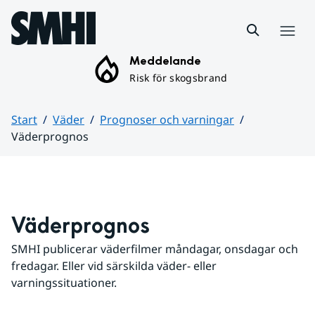
Hoppa till sidans innehåll
Meny
Meddelande
Risk för skogsbrand
Start
Väder
Prognoser och varningar
Väderprognos
Huvudinnehåll
Väderprognos
SMHI publicerar väderfilmer måndagar, onsdagar och 
fredagar. Eller vid särskilda väder- eller 
varningssituationer.