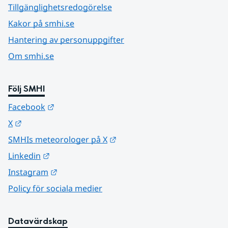
Tillgänglighetsredogörelse
Kakor på smhi.se
Hantering av personuppgifter
Om smhi.se
Följ SMHI
Länk till annan webbplats.
Facebook
Länk till annan webbplats.
X
Länk till annan webbplats.
SMHIs meteorologer på X
Länk till annan webbplats.
Linkedin
Länk till annan webbplats.
Instagram
Policy för sociala medier
Datavärdskap