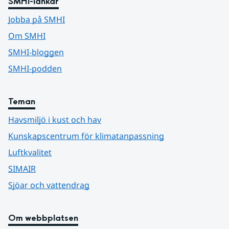
SMHI-länkar
Jobba på SMHI
Om SMHI
SMHI-bloggen
SMHI-podden
Teman
Havsmiljö i kust och hav
Kunskapscentrum för klimatanpassning
Luftkvalitet
SIMAIR
Sjöar och vattendrag
Om webbplatsen