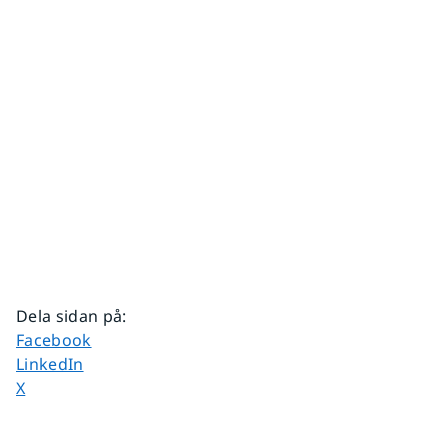
Dela sidan på
:
Dela sidan på
Facebook
Dela sidan på
LinkedIn
Dela sidan på
X