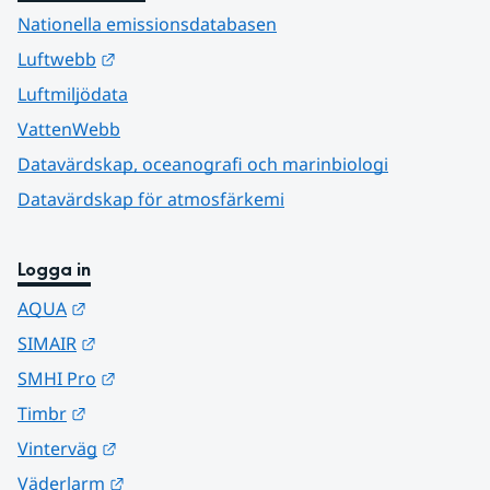
Nationella emissionsdatabasen
Länk till annan webbplats.
Luftwebb
Luftmiljödata
VattenWebb
Datavärdskap, oceanografi och marinbiologi
Datavärdskap för atmosfärkemi
Logga in
Länk till annan webbplats.
AQUA
Länk till annan webbplats.
SIMAIR
Länk till annan webbplats.
SMHI Pro
Länk till annan webbplats.
Timbr
Länk till annan webbplats.
Vinterväg
Länk till annan webbplats.
Väderlarm