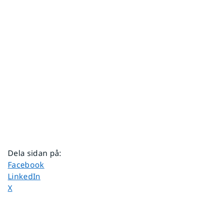
Dela sidan på
:
Dela sidan på
Facebook
Dela sidan på
LinkedIn
Dela sidan på
X