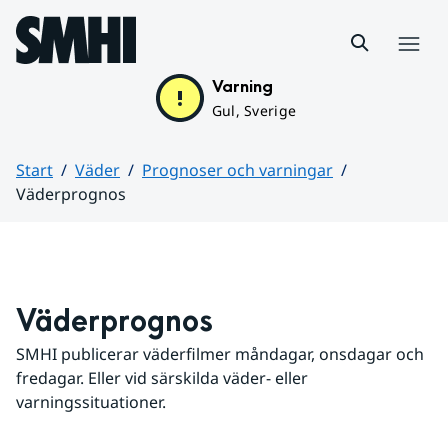
Hoppa till sidans innehåll
Meny
Varning
Gul, Sverige
Start
Väder
Prognoser och varningar
Väderprognos
Huvudinnehåll
Väderprognos
SMHI publicerar väderfilmer måndagar, onsdagar och 
fredagar. Eller vid särskilda väder- eller 
varningssituationer.