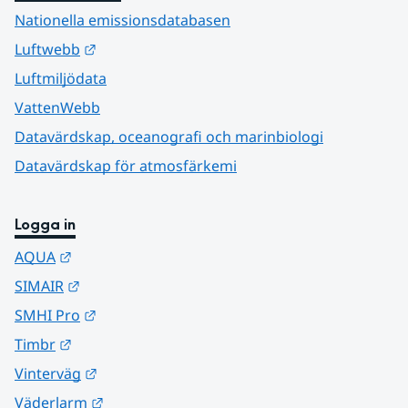
Nationella emissionsdatabasen
Länk till annan webbplats.
Luftwebb
Luftmiljödata
VattenWebb
Datavärdskap, oceanografi och marinbiologi
Datavärdskap för atmosfärkemi
Logga in
Länk till annan webbplats.
AQUA
Länk till annan webbplats.
SIMAIR
Länk till annan webbplats.
SMHI Pro
Länk till annan webbplats.
Timbr
Länk till annan webbplats.
Vinterväg
Länk till annan webbplats.
Väderlarm