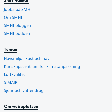
SMHI-länkar
Jobba på SMHI
Om SMHI
SMHI-bloggen
SMHI-podden
Teman
Havsmiljö i kust och hav
Kunskapscentrum för klimatanpassning
Luftkvalitet
SIMAIR
Sjöar och vattendrag
Om webbplatsen