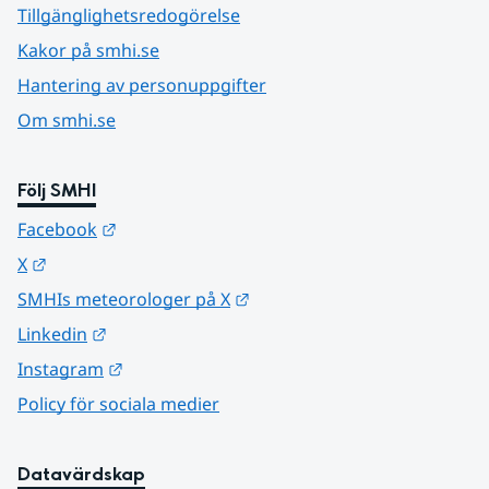
Tillgänglighetsredogörelse
Kakor på smhi.se
Hantering av personuppgifter
Om smhi.se
Följ SMHI
Länk till annan webbplats.
Facebook
Länk till annan webbplats.
X
Länk till annan webbplats.
SMHIs meteorologer på X
Länk till annan webbplats.
Linkedin
Länk till annan webbplats.
Instagram
Policy för sociala medier
Datavärdskap