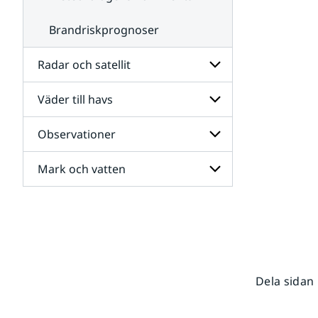
Brandriskprognoser
Radar och satellit
Väder till havs
Undersidor
för
Radar
Observationer
Undersidor
och
för
satellit
Väder
Mark och vatten
Undersidor
till
för
havs
Observationer
Undersidor
för
Mark
och
vatten
Dela sidan