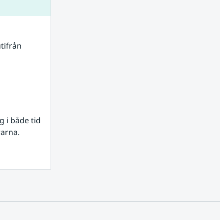
tifrån 
i både tid 
rarna.