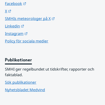
Länk till annan webbplats.
Facebook
Länk till annan webbplats.
X
Länk till annan webbplats.
SMHIs meteorologer på X
Länk till annan webbplats.
Linkedin
Länk till annan webbplats.
Instagram
Policy för sociala medier
Publikationer
SMHI ger regelbundet ut tidskrifter, rapporter och 
faktablad.
Sök publikationer
Nyhetsbladet Medvind