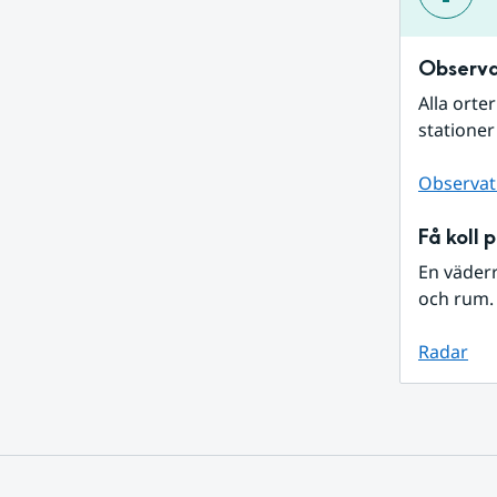
Observa
Alla orte
stationer
Observat
Få koll 
En väder
och rum. 
Radar