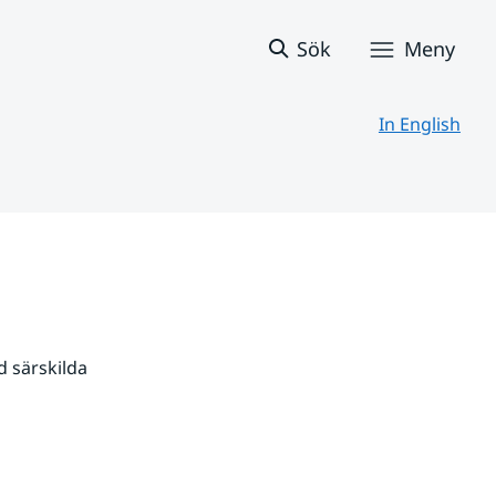
Sök
Meny
In English
 särskilda 