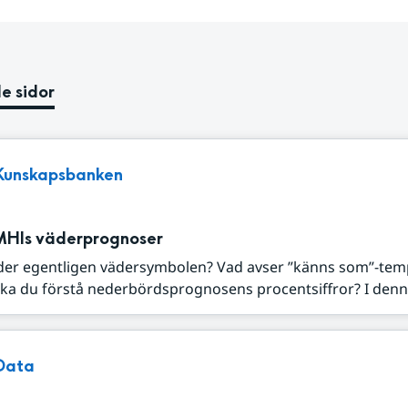
e sidor
Kunskapsbanken
MHIs väderprognoser
der egentligen vädersymbolen? Vad avser ”känns som”-tem
ka du förstå nederbördsprognosens procentsiffror? I denna
Data