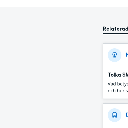
Relaterad
Tolka S
Vad bety
och hur s