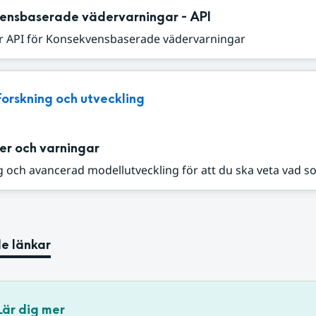
ensbaserade vädervarningar - API
r API för Konsekvensbaserade vädervarningar
Forskning och utveckling
er och varningar
 och avancerad modellutveckling för att du ska veta vad s
e länkar
Lär dig mer