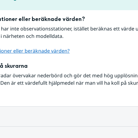
tioner eller beräknade värden?
r har inte observationsstationer, istället beräknas ett värde u
 i närheten och modelldata.
ioner eller beräknade värden?
på skurarna
radar övervakar nederbörd och gör det med hög upplösning 
Den är ett värdefullt hjälpmedel när man vill ha koll på sku