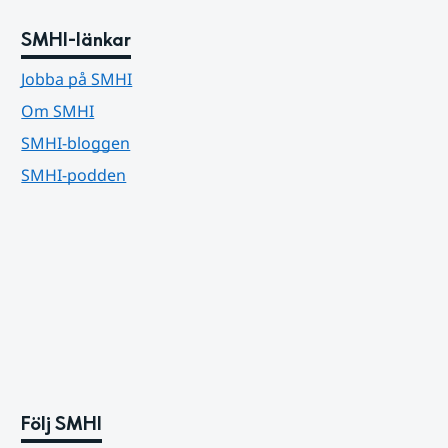
SMHI-länkar
Jobba på SMHI
Om SMHI
SMHI-bloggen
SMHI-podden
Följ SMHI