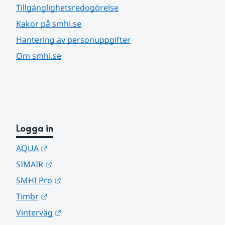
Tillgänglighetsredogörelse
Kakor på smhi.se
Hantering av personuppgifter
Om smhi.se
Logga in
Länk till annan webbplats.
AQUA
Länk till annan webbplats.
SIMAIR
Länk till annan webbplats.
SMHI Pro
Länk till annan webbplats.
Timbr
Länk till annan webbplats.
Vinterväg