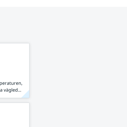
peraturen,
 vägled...