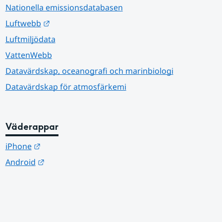
Nationella emissionsdatabasen
Länk till annan webbplats.
Luftwebb
Luftmiljödata
VattenWebb
Datavärdskap, oceanografi och marinbiologi
Datavärdskap för atmosfärkemi
Väderappar
Länk till annan webbplats.
iPhone
Länk till annan webbplats.
Android