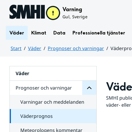
Hoppa till sidans innehåll
Varning
Gul, Sverige
Väder
Klimat
Data
Professionella tjänster
Start
Väder
Prognoser och varningar
Väderpr
varningar
och
Huvudinnehåll
Prognoser
för
Undersidor
Väder
Väde
Prognoser och varningar
SMHI public
Varningar och meddelanden
väder- eller
Väderprognos
Meteorologens kommentar