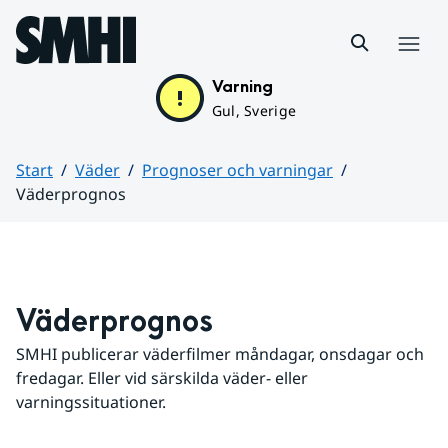
Hoppa till sidans innehåll
Meny
Varning
Gul, Sverige
Start
Väder
Prognoser och varningar
Väderprognos
Huvudinnehåll
Väderprognos
SMHI publicerar väderfilmer måndagar, onsdagar och 
fredagar. Eller vid särskilda väder- eller 
varningssituationer.