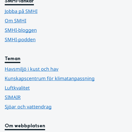
SMHI-länkar
Jobba på SMHI
Om SMHI
SMHI-bloggen
SMHI-podden
Teman
Havsmiljö i kust och hav
Kunskapscentrum för klimatanpassning
Luftkvalitet
SIMAIR
Sjöar och vattendrag
Om webbplatsen