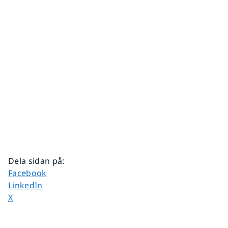
Dela sidan på
:
Dela sidan på
Facebook
Dela sidan på
LinkedIn
Dela sidan på
X