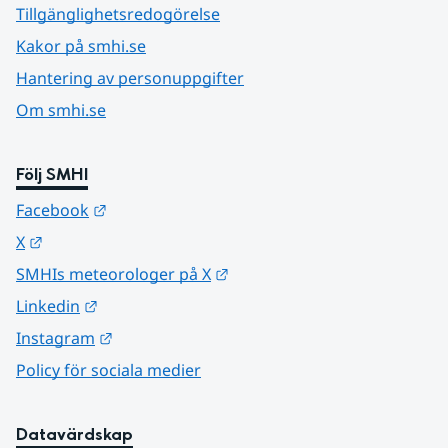
Tillgänglighetsredogörelse
Kakor på smhi.se
Hantering av personuppgifter
Om smhi.se
Följ SMHI
Länk till annan webbplats.
Facebook
Länk till annan webbplats.
X
Länk till annan webbplats.
SMHIs meteorologer på X
Länk till annan webbplats.
Linkedin
Länk till annan webbplats.
Instagram
Policy för sociala medier
Datavärdskap