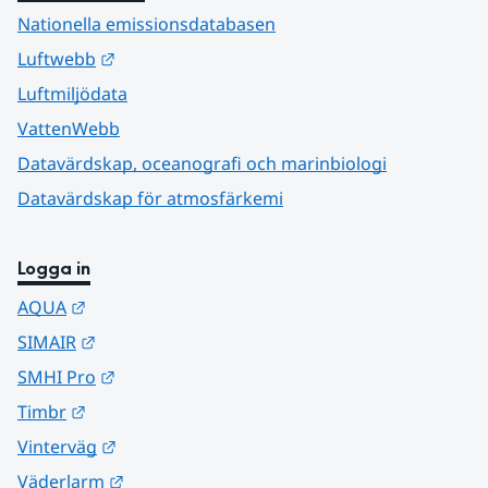
Nationella emissionsdatabasen
Länk till annan webbplats.
Luftwebb
Luftmiljödata
VattenWebb
Datavärdskap, oceanografi och marinbiologi
Datavärdskap för atmosfärkemi
Logga in
Länk till annan webbplats.
AQUA
Länk till annan webbplats.
SIMAIR
Länk till annan webbplats.
SMHI Pro
Länk till annan webbplats.
Timbr
Länk till annan webbplats.
Vinterväg
Länk till annan webbplats.
Väderlarm