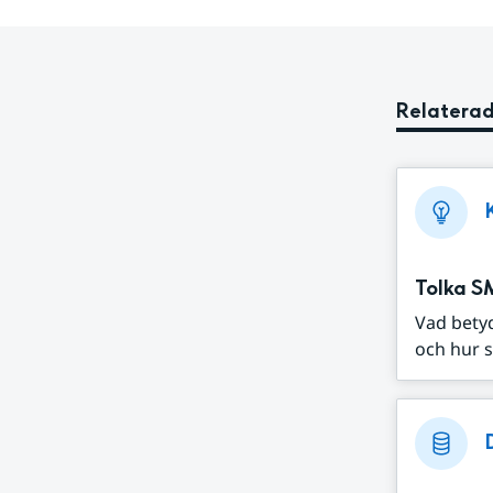
Relaterad
Tolka S
Vad bety
och hur s