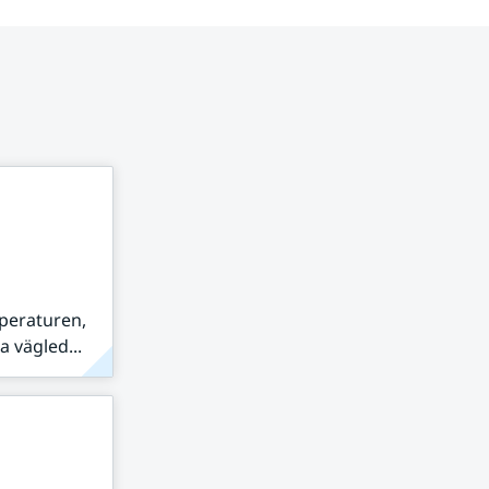
peraturen,
 vägled...