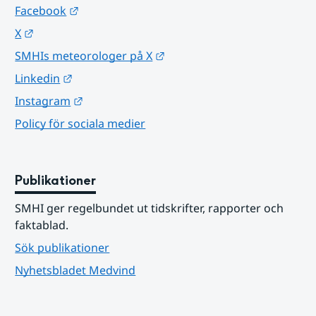
Länk till annan webbplats.
Facebook
Länk till annan webbplats.
X
Länk till annan webbplats.
SMHIs meteorologer på X
Länk till annan webbplats.
Linkedin
Länk till annan webbplats.
Instagram
Policy för sociala medier
Publikationer
SMHI ger regelbundet ut tidskrifter, rapporter och 
faktablad.
Sök publikationer
Nyhetsbladet Medvind