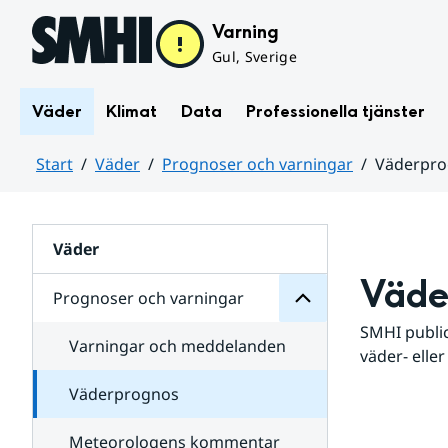
Hoppa till sidans innehåll
Varning
Gul, Sverige
Väder
Klimat
Data
Professionella tjänster
Start
Väder
Prognoser och varningar
Väderpr
varningar
och
Huvudinnehåll
Prognoser
för
Undersidor
Väder
Väde
Prognoser och varningar
SMHI public
Varningar och meddelanden
väder- eller
Väderprognos
Meteorologens kommentar