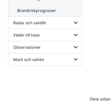
Brandriskprognoser
Radar och satellit
Väder till havs
Undersidor
för
Radar
Observationer
Undersidor
och
för
satellit
Väder
Mark och vatten
Undersidor
till
för
havs
Observationer
Undersidor
för
Mark
och
vatten
Dela sidan