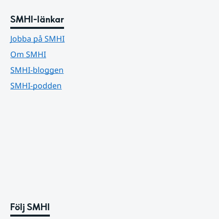
SMHI-länkar
Jobba på SMHI
Om SMHI
SMHI-bloggen
SMHI-podden
Följ SMHI