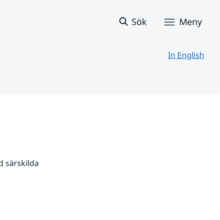
Sök
Meny
In English
 särskilda 