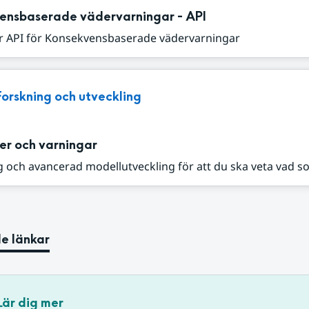
ensbaserade vädervarningar - API
r API för Konsekvensbaserade vädervarningar
Forskning och utveckling
er och varningar
 och avancerad modellutveckling för att du ska veta vad s
e länkar
Lär dig mer