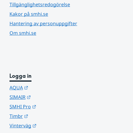
Tillgänglighetsredogörelse
Kakor på smhi.se
Hantering av personuppgifter
Om smhi.se
Logga in
Länk till annan webbplats.
AQUA
Länk till annan webbplats.
SIMAIR
Länk till annan webbplats.
SMHI Pro
Länk till annan webbplats.
Timbr
Länk till annan webbplats.
Vinterväg