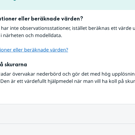
tioner eller beräknade värden?
r har inte observationsstationer, istället beräknas ett värde u
 i närheten och modelldata.
ioner eller beräknade värden?
på skurarna
radar övervakar nederbörd och gör det med hög upplösning 
Den är ett värdefullt hjälpmedel när man vill ha koll på sku