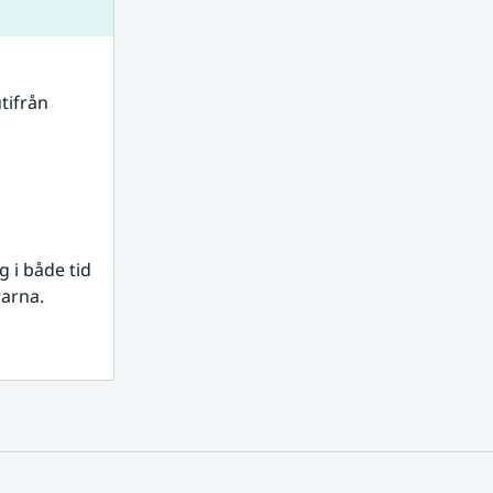
tifrån 
i både tid 
rarna.