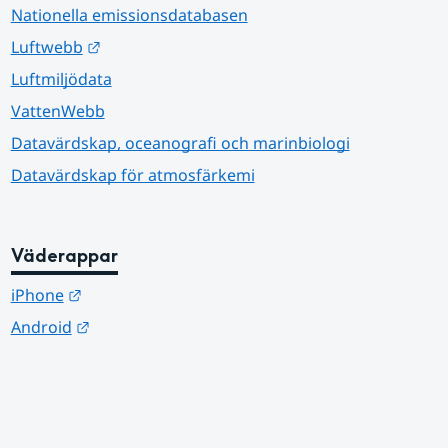
Nationella emissionsdatabasen
Länk till annan webbplats.
Luftwebb
Luftmiljödata
VattenWebb
Datavärdskap, oceanografi och marinbiologi
Datavärdskap för atmosfärkemi
Väderappar
Länk till annan webbplats.
iPhone
Länk till annan webbplats.
Android