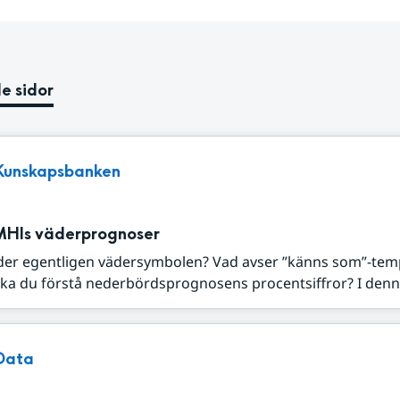
e sidor
Kunskapsbanken
MHIs väderprognoser
der egentligen vädersymbolen? Vad avser ”känns som”-tem
ka du förstå nederbördsprognosens procentsiffror? I denna
Data