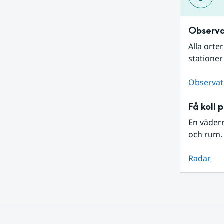
Observa
Alla orte
stationer
Observat
Få koll 
En väder
och rum. 
Radar