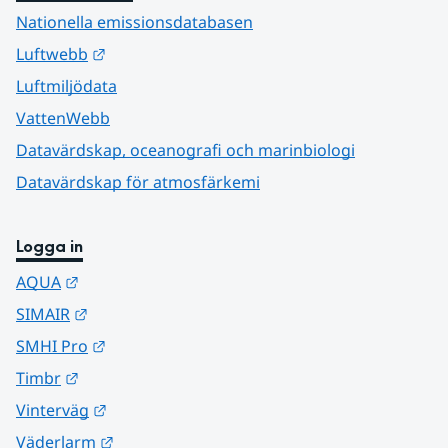
Nationella emissionsdatabasen
Länk till annan webbplats.
Luftwebb
Luftmiljödata
VattenWebb
Datavärdskap, oceanografi och marinbiologi
Datavärdskap för atmosfärkemi
Logga in
Länk till annan webbplats.
AQUA
Länk till annan webbplats.
SIMAIR
Länk till annan webbplats.
SMHI Pro
Länk till annan webbplats.
Timbr
Länk till annan webbplats.
Vinterväg
Länk till annan webbplats.
Väderlarm