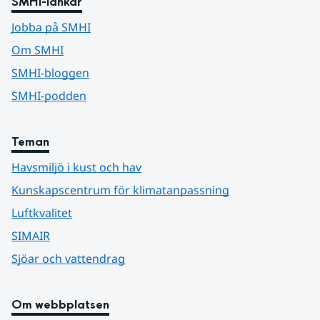
SMHI-länkar
Jobba på SMHI
Om SMHI
SMHI-bloggen
SMHI-podden
Teman
Havsmiljö i kust och hav
Kunskapscentrum för klimatanpassning
Luftkvalitet
SIMAIR
Sjöar och vattendrag
Om webbplatsen