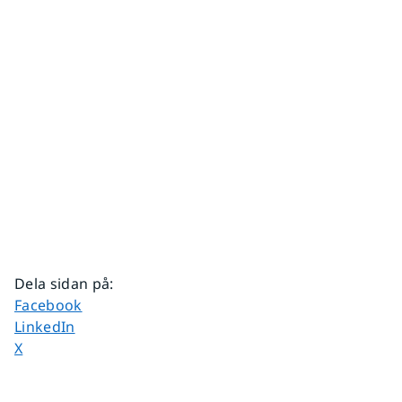
Dela sidan på
:
Dela sidan på
Facebook
Dela sidan på
LinkedIn
Dela sidan på
X