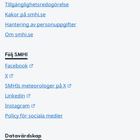
Tillgänglighetsredogörelse
Kakor på smhi.se
Hantering av personuppgifter
Om smhi.se
Följ SMHI
Länk till annan webbplats.
Facebook
Länk till annan webbplats.
X
Länk till annan webbplats.
SMHIs meteorologer på X
Länk till annan webbplats.
Linkedin
Länk till annan webbplats.
Instagram
Policy för sociala medier
Datavärdskap