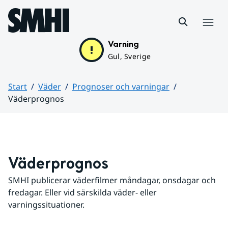
Hoppa till sidans innehåll
Meny
Varning
Gul, Sverige
Start
Väder
Prognoser och varningar
Väderprognos
Huvudinnehåll
Väderprognos
SMHI publicerar väderfilmer måndagar, onsdagar och 
fredagar. Eller vid särskilda väder- eller 
varningssituationer.